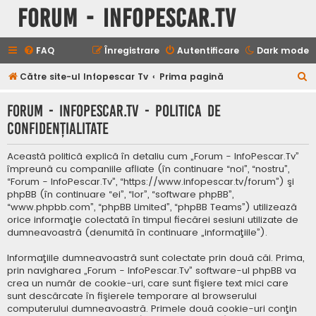
Forum - InfoPescar.Tv
FAQ
Înregistrare
Autentificare
Dark mode
C
Către site-ul Infopescar Tv
Prima pagină
ă
Forum - InfoPescar.Tv - Politica de
u
confidenţialitate
t
a
Această politică explică în detaliu cum „Forum - InfoPescar.Tv”
r
împreună cu companiile afliate (în continuare “noi”, “nostru”,
“Forum - InfoPescar.Tv”, “https://www.infopescar.tv/forum”) şi
e
phpBB (în continuare “ei”, “lor”, “software phpBB”,
“www.phpbb.com”, “phpBB Limited”, “phpBB Teams”) utilizează
orice informaţie colectată în timpul fiecărei sesiuni utilizate de
dumneavoastră (denumită în continuare „informaţiile”).
Informaţiile dumneavoastră sunt colectate prin două căi. Prima,
prin navigharea „Forum - InfoPescar.Tv” software-ul phpBB va
crea un număr de cookie-uri, care sunt fişiere text mici care
sunt descărcate în fişierele temporare al browserului
computerului dumneavoastră. Primele două cookie-uri conţin