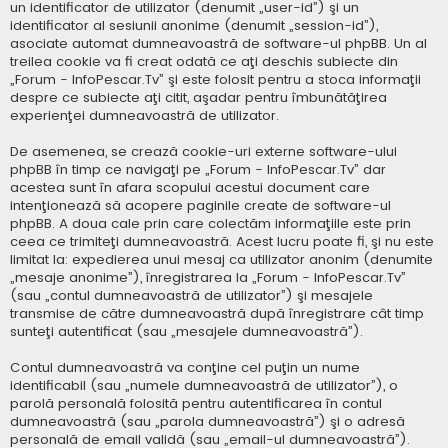
un identificator de utilizator (denumit „user-id”) şi un
identificator al sesiunii anonime (denumit „session-id”),
asociate automat dumneavoastră de software-ul phpBB. Un al
treilea cookie va fi creat odată ce aţi deschis subiecte din
„Forum - InfoPescar.Tv” şi este folosit pentru a stoca informaţii
despre ce subiecte aţi citit, aşadar pentru îmbunătăţirea
experienţei dumneavoastră de utilizator.
De asemenea, se crează cookie-uri externe software-ului
phpBB în timp ce navigaţi pe „Forum - InfoPescar.Tv” dar
acestea sunt în afara scopului acestui document care
intenţionează să acopere paginile create de software-ul
phpBB. A doua cale prin care colectăm informaţiile este prin
ceea ce trimiteţi dumneavoastră. Acest lucru poate fi, şi nu este
limitat la: expedierea unui mesaj ca utilizator anonim (denumite
„mesaje anonime”), înregistrarea la „Forum - InfoPescar.Tv”
(sau „contul dumneavoastră de utilizator”) şi mesajele
transmise de către dumneavoastră după înregistrare cât timp
sunteţi autentificat (sau „mesajele dumneavoastră”).
Contul dumneavoastră va conţine cel puţin un nume
identificabil (sau „numele dumneavoastră de utilizator”), o
parolă personală folosită pentru autentificarea în contul
dumneavoastră (sau „parola dumneavoastră”) şi o adresă
personală de email validă (sau „email-ul dumneavoastră”).