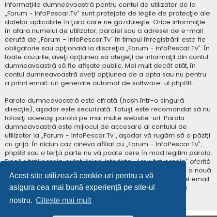
Informaţiile dumneavoastră pentru contul de utilizator de la
„Forum - InfoPescar.Tv” sunt protejate de legile de protecţie ale
datelor aplicabile în ţara care ne găzduieşte. Orice informaţie
în afara numelui de utilizator, parolei sau a adresei de e-mail
cerută de „Forum - InfoPescar.Tv” în timpul înregistrării este fie
obligatorie sau opţională la discreţia „Forum - InfoPescar.Tv”. În
toate cazurile, aveţi opţiunea să alegeţi ce informaţii din contul
dumneavoastră să fie afişate public. Mai mult decât atât, în
contul dumneavoastră aveţi opţiunea de a opta sau nu pentru
a primi email-uri generate automat de software-ul phpBB.
Parola dumneavoastră este cifrată (hash într-o singură
direcţie), aşadar este securizată. Totuşi, este recomandat să nu
folosiţi aceeaşi parolă pe mai multe website-uri. Parola
dumneavoastră este mijlocul de accesare al contului de
utilizator la „Forum - InfoPescar.Tv”, aşadar vă rugăm să o păziţi
cu grijă. În niciun caz cineva afiliat cu „Forum - InfoPescar.Tv”,
phpBB sau o terţă parte nu vă poate cere în mod legitim parola.
Dacă uitaţi parola, puteţi folosi interfaţa „Am uitat parola” oferită
de software-ul phpBB. Această procedură vă va genera o nouă
Acest site utilizează cookie-uri pentru a vă
parolă prin transmiterea numelui de utilizator şi a adresei email,
asigura cea mai bună experiență pe site-ul
apoi software-ul phpBB va genera o nouă parolă pentru
accesarea contului dumneavoastră.
nostru.
Citește mai mult