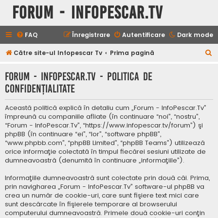
Forum - InfoPescar.Tv
FAQ
Înregistrare
Autentificare
Dark mode
C
Către site-ul Infopescar Tv
Prima pagină
ă
Forum - InfoPescar.Tv - Politica de
u
confidenţialitate
t
a
Această politică explică în detaliu cum „Forum - InfoPescar.Tv”
r
împreună cu companiile afliate (în continuare “noi”, “nostru”,
“Forum - InfoPescar.Tv”, “https://www.infopescar.tv/forum”) şi
e
phpBB (în continuare “ei”, “lor”, “software phpBB”,
“www.phpbb.com”, “phpBB Limited”, “phpBB Teams”) utilizează
orice informaţie colectată în timpul fiecărei sesiuni utilizate de
dumneavoastră (denumită în continuare „informaţiile”).
Informaţiile dumneavoastră sunt colectate prin două căi. Prima,
prin navigharea „Forum - InfoPescar.Tv” software-ul phpBB va
crea un număr de cookie-uri, care sunt fişiere text mici care
sunt descărcate în fişierele temporare al browserului
computerului dumneavoastră. Primele două cookie-uri conţin