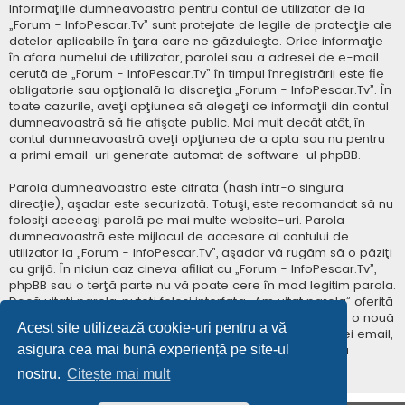
Informaţiile dumneavoastră pentru contul de utilizator de la
„Forum - InfoPescar.Tv” sunt protejate de legile de protecţie ale
datelor aplicabile în ţara care ne găzduieşte. Orice informaţie
în afara numelui de utilizator, parolei sau a adresei de e-mail
cerută de „Forum - InfoPescar.Tv” în timpul înregistrării este fie
obligatorie sau opţională la discreţia „Forum - InfoPescar.Tv”. În
toate cazurile, aveţi opţiunea să alegeţi ce informaţii din contul
dumneavoastră să fie afişate public. Mai mult decât atât, în
contul dumneavoastră aveţi opţiunea de a opta sau nu pentru
a primi email-uri generate automat de software-ul phpBB.
Parola dumneavoastră este cifrată (hash într-o singură
direcţie), aşadar este securizată. Totuşi, este recomandat să nu
folosiţi aceeaşi parolă pe mai multe website-uri. Parola
dumneavoastră este mijlocul de accesare al contului de
utilizator la „Forum - InfoPescar.Tv”, aşadar vă rugăm să o păziţi
cu grijă. În niciun caz cineva afiliat cu „Forum - InfoPescar.Tv”,
phpBB sau o terţă parte nu vă poate cere în mod legitim parola.
Dacă uitaţi parola, puteţi folosi interfaţa „Am uitat parola” oferită
de software-ul phpBB. Această procedură vă va genera o nouă
Acest site utilizează cookie-uri pentru a vă
parolă prin transmiterea numelui de utilizator şi a adresei email,
asigura cea mai bună experiență pe site-ul
apoi software-ul phpBB va genera o nouă parolă pentru
accesarea contului dumneavoastră.
nostru.
Citește mai mult