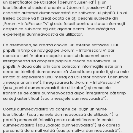
un identificator de utilizator (denumit „user-id”) şi un
identificator al sesiunii anonime (denumit „session-id”),
asociate automat dumneavoastră de software-ul phpBB. Un al
treilea cookie va fi creat odată ce aţi deschis subiecte din
„Forum - InfoPescar.Tv” şi este folosit pentru a stoca informaţii
despre ce subiecte aţi citit, aşadar pentru îmbunătăţirea
experienţei dumneavoastră de utilizator.
De asemenea, se crează cookie-uri externe software-ului
phpBB în timp ce navigaţi pe „Forum - InfoPescar.Tv” dar
acestea sunt în afara scopului acestui document care
intenţionează să acopere paginile create de software-ul
phpBB. A doua cale prin care colectăm informaţiile este prin
ceea ce trimiteţi dumneavoastră. Acest lucru poate fi, şi nu este
limitat la: expedierea unui mesaj ca utilizator anonim (denumite
„mesaje anonime”), înregistrarea la „Forum - InfoPescar.Tv”
(sau „contul dumneavoastră de utilizator”) şi mesajele
transmise de către dumneavoastră după înregistrare cât timp
sunteţi autentificat (sau „mesajele dumneavoastră”).
Contul dumneavoastră va conţine cel puţin un nume
identificabil (sau „numele dumneavoastră de utilizator”), o
parolă personală folosită pentru autentificarea în contul
dumneavoastră (sau „parola dumneavoastră”) şi o adresă
personală de email validă (sau „email-ul dumneavoastră”).