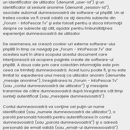
un identificator de utilizator (denumit „user-id”) şi un
identificator al sesiunii anonime (denumit „session-id”),
asociate automat dumneavoastră de software-ul phpBB. Un al
treilea cookie va fi creat odată ce aţi deschis subiecte din
„Forum - InfoPescar.Tv” şi este folosit pentru a stoca informaţii
despre ce subiecte aţi citit, aşadar pentru îmbunătăţirea
experienţei dumneavoastră de utilizator.
De asemenea, se crează cookie-uri externe software-ului
phpBB în timp ce navigaţi pe „Forum - InfoPescar.Tv” dar
acestea sunt în afara scopului acestui document care
intenţionează să acopere paginile create de software-ul
phpBB. A doua cale prin care colectăm informaţiile este prin
ceea ce trimiteţi dumneavoastră. Acest lucru poate fi, şi nu este
limitat la: expedierea unui mesaj ca utilizator anonim (denumite
„mesaje anonime”), înregistrarea la „Forum - InfoPescar.Tv”
(sau „contul dumneavoastră de utilizator”) şi mesajele
transmise de către dumneavoastră după înregistrare cât timp
sunteţi autentificat (sau „mesajele dumneavoastră”).
Contul dumneavoastră va conţine cel puţin un nume
identificabil (sau „numele dumneavoastră de utilizator”), o
parolă personală folosită pentru autentificarea în contul
dumneavoastră (sau „parola dumneavoastră”) şi o adresă
personală de email validă (sau „email-ul dumneavoastră”).