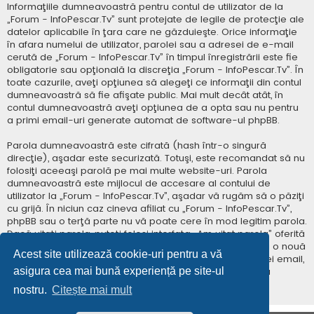
Informaţiile dumneavoastră pentru contul de utilizator de la
„Forum - InfoPescar.Tv” sunt protejate de legile de protecţie ale
datelor aplicabile în ţara care ne găzduieşte. Orice informaţie
în afara numelui de utilizator, parolei sau a adresei de e-mail
cerută de „Forum - InfoPescar.Tv” în timpul înregistrării este fie
obligatorie sau opţională la discreţia „Forum - InfoPescar.Tv”. În
toate cazurile, aveţi opţiunea să alegeţi ce informaţii din contul
dumneavoastră să fie afişate public. Mai mult decât atât, în
contul dumneavoastră aveţi opţiunea de a opta sau nu pentru
a primi email-uri generate automat de software-ul phpBB.
Parola dumneavoastră este cifrată (hash într-o singură
direcţie), aşadar este securizată. Totuşi, este recomandat să nu
folosiţi aceeaşi parolă pe mai multe website-uri. Parola
dumneavoastră este mijlocul de accesare al contului de
utilizator la „Forum - InfoPescar.Tv”, aşadar vă rugăm să o păziţi
cu grijă. În niciun caz cineva afiliat cu „Forum - InfoPescar.Tv”,
phpBB sau o terţă parte nu vă poate cere în mod legitim parola.
Dacă uitaţi parola, puteţi folosi interfaţa „Am uitat parola” oferită
de software-ul phpBB. Această procedură vă va genera o nouă
Acest site utilizează cookie-uri pentru a vă
parolă prin transmiterea numelui de utilizator şi a adresei email,
asigura cea mai bună experiență pe site-ul
apoi software-ul phpBB va genera o nouă parolă pentru
accesarea contului dumneavoastră.
nostru.
Citește mai mult