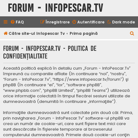
Forum - InfoPescar.Tv
FAQ
Înregistrare
Autentificare
Dark mode
C
Către site-ul Infopescar Tv
Prima pagină
ă
Forum - InfoPescar.Tv - Politica de
u
confidenţialitate
t
a
Această politică explică în detaliu cum „Forum - InfoPescar.Tv”
r
împreună cu companiile afliate (în continuare “noi”, “nostru”,
“Forum - InfoPescar.Tv”, “https://www.infopescar.tv/forum”) şi
e
phpBB (în continuare “ei”, “lor”, “software phpBB”,
“www.phpbb.com”, “phpBB Limited”, “phpBB Teams”) utilizează
orice informaţie colectată în timpul fiecărei sesiuni utilizate de
dumneavoastră (denumită în continuare „informaţiile”).
Informaţiile dumneavoastră sunt colectate prin două căi. Prima,
prin navigharea „Forum - InfoPescar.Tv” software-ul phpBB va
crea un număr de cookie-uri, care sunt fişiere text mici care
sunt descărcate în fişierele temporare al browserului
computerului dumneavoastră. Primele două cookie-uri conţin