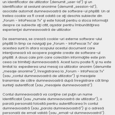
un identificator de utilizator (denumit „user-id”) şi un
identificator al sesiunii anonime (denumit „session-id”),
asociate automat dumneavoastră de software-ul phpBB. Un al
treilea cookie va fi creat odată ce aţi deschis subiecte din
„Forum - InfoPescar.Tv” şi este folosit pentru a stoca informaţii
despre ce subiecte aţi citit, aşadar pentru îmbunătăţirea
experienţei dumneavoastră de utilizator.
De asemenea, se crează cookie-uri externe software-ului
phpBB în timp ce navigaţi pe „Forum - InfoPescar.Tv” dar
acestea sunt în afara scopului acestui document care
intenţionează să acopere paginile create de software-ul
phpBB. A doua cale prin care colectăm informaţiile este prin
ceea ce trimiteţi dumneavoastră. Acest lucru poate fi, şi nu este
limitat la: expedierea unui mesaj ca utilizator anonim (denumite
„mesaje anonime”), înregistrarea la „Forum - InfoPescar.Tv”
(sau „contul dumneavoastră de utilizator”) şi mesajele
transmise de către dumneavoastră după înregistrare cât timp
sunteţi autentificat (sau „mesajele dumneavoastră”).
Contul dumneavoastră va conţine cel puţin un nume
identificabil (sau „numele dumneavoastră de utilizator”), o
parolă personală folosită pentru autentificarea în contul
dumneavoastră (sau „parola dumneavoastră”) şi o adresă
personală de email validă (sau „email-ul dumneavoastră”).