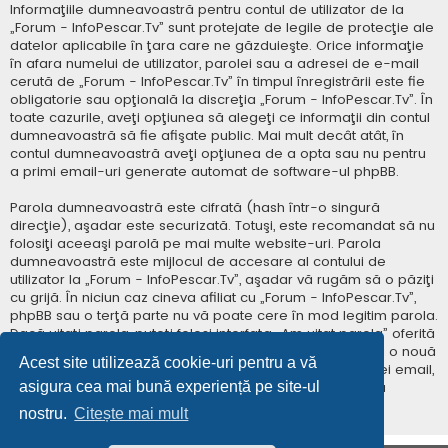
Informaţiile dumneavoastră pentru contul de utilizator de la
„Forum - InfoPescar.Tv” sunt protejate de legile de protecţie ale
datelor aplicabile în ţara care ne găzduieşte. Orice informaţie
în afara numelui de utilizator, parolei sau a adresei de e-mail
cerută de „Forum - InfoPescar.Tv” în timpul înregistrării este fie
obligatorie sau opţională la discreţia „Forum - InfoPescar.Tv”. În
toate cazurile, aveţi opţiunea să alegeţi ce informaţii din contul
dumneavoastră să fie afişate public. Mai mult decât atât, în
contul dumneavoastră aveţi opţiunea de a opta sau nu pentru
a primi email-uri generate automat de software-ul phpBB.
Parola dumneavoastră este cifrată (hash într-o singură
direcţie), aşadar este securizată. Totuşi, este recomandat să nu
folosiţi aceeaşi parolă pe mai multe website-uri. Parola
dumneavoastră este mijlocul de accesare al contului de
utilizator la „Forum - InfoPescar.Tv”, aşadar vă rugăm să o păziţi
cu grijă. În niciun caz cineva afiliat cu „Forum - InfoPescar.Tv”,
phpBB sau o terţă parte nu vă poate cere în mod legitim parola.
Dacă uitaţi parola, puteţi folosi interfaţa „Am uitat parola” oferită
de software-ul phpBB. Această procedură vă va genera o nouă
Acest site utilizează cookie-uri pentru a vă
parolă prin transmiterea numelui de utilizator şi a adresei email,
asigura cea mai bună experiență pe site-ul
apoi software-ul phpBB va genera o nouă parolă pentru
accesarea contului dumneavoastră.
nostru.
Citește mai mult