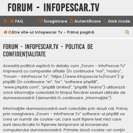
Forum - InfoPescar.Tv
FAQ
Înregistrare
Autentificare
Dark mode
C
Către site-ul Infopescar Tv
Prima pagină
ă
Forum - InfoPescar.Tv - Politica de
u
confidenţialitate
t
a
Această politică explică în detaliu cum „Forum - InfoPescar.Tv”
r
împreună cu companiile afliate (în continuare “noi”, “nostru”,
“Forum - InfoPescar.Tv”, “https://www.infopescar.tv/forum”) şi
e
phpBB (în continuare “ei”, “lor”, “software phpBB”,
“www.phpbb.com”, “phpBB Limited”, “phpBB Teams”) utilizează
orice informaţie colectată în timpul fiecărei sesiuni utilizate de
dumneavoastră (denumită în continuare „informaţiile”).
Informaţiile dumneavoastră sunt colectate prin două căi. Prima,
prin navigharea „Forum - InfoPescar.Tv” software-ul phpBB va
crea un număr de cookie-uri, care sunt fişiere text mici care
sunt descărcate în fişierele temporare al browserului
computerului dumneavoastră. Primele două cookie-uri conţin