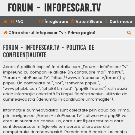
Forum - InfoPescar.Tv
FAQ
Înregistrare
Autentificare
Dark mode
C
Către site-ul Infopescar Tv
Prima pagină
ă
Forum - InfoPescar.Tv - Politica de
u
confidenţialitate
t
a
Această politică explică în detaliu cum „Forum - InfoPescar.Tv”
r
împreună cu companiile afliate (în continuare “noi”, “nostru”,
“Forum - InfoPescar.Tv”, “https://www.infopescar.tv/forum”) şi
e
phpBB (în continuare “ei”, “lor”, “software phpBB”,
“www.phpbb.com”, “phpBB Limited”, “phpBB Teams”) utilizează
orice informaţie colectată în timpul fiecărei sesiuni utilizate de
dumneavoastră (denumită în continuare „informaţiile”).
Informaţiile dumneavoastră sunt colectate prin două căi. Prima,
prin navigharea „Forum - InfoPescar.Tv” software-ul phpBB va
crea un număr de cookie-uri, care sunt fişiere text mici care
sunt descărcate în fişierele temporare al browserului
computerului dumneavoastră. Primele două cookie-uri conţin