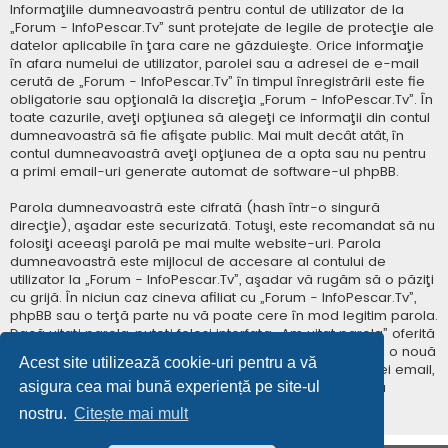
Informaţiile dumneavoastră pentru contul de utilizator de la
„Forum - InfoPescar.Tv” sunt protejate de legile de protecţie ale
datelor aplicabile în ţara care ne găzduieşte. Orice informaţie
în afara numelui de utilizator, parolei sau a adresei de e-mail
cerută de „Forum - InfoPescar.Tv” în timpul înregistrării este fie
obligatorie sau opţională la discreţia „Forum - InfoPescar.Tv”. În
toate cazurile, aveţi opţiunea să alegeţi ce informaţii din contul
dumneavoastră să fie afişate public. Mai mult decât atât, în
contul dumneavoastră aveţi opţiunea de a opta sau nu pentru
a primi email-uri generate automat de software-ul phpBB.
Parola dumneavoastră este cifrată (hash într-o singură
direcţie), aşadar este securizată. Totuşi, este recomandat să nu
folosiţi aceeaşi parolă pe mai multe website-uri. Parola
dumneavoastră este mijlocul de accesare al contului de
utilizator la „Forum - InfoPescar.Tv”, aşadar vă rugăm să o păziţi
cu grijă. În niciun caz cineva afiliat cu „Forum - InfoPescar.Tv”,
phpBB sau o terţă parte nu vă poate cere în mod legitim parola.
Dacă uitaţi parola, puteţi folosi interfaţa „Am uitat parola” oferită
de software-ul phpBB. Această procedură vă va genera o nouă
Acest site utilizează cookie-uri pentru a vă
parolă prin transmiterea numelui de utilizator şi a adresei email,
asigura cea mai bună experiență pe site-ul
apoi software-ul phpBB va genera o nouă parolă pentru
accesarea contului dumneavoastră.
nostru.
Citește mai mult