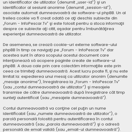
un identificator de utilizator (denumit „user-id”) şi un
identificator al sesiunii anonime (denumit „session-id”),
asociate automat dumneavoastră de software-ul phpBB. Un al
treilea cookie va fi creat odată ce aţi deschis subiecte din
„Forum - InfoPescar.Tv” şi este folosit pentru a stoca informaţii
despre ce subiecte aţi citit, aşadar pentru îmbunătăţirea
experienţei dumneavoastră de utilizator.
De asemenea, se crează cookie-uri externe software-ului
phpBB în timp ce navigaţi pe „Forum - InfoPescar.Tv” dar
acestea sunt în afara scopului acestui document care
intenţionează să acopere paginile create de software-ul
phpBB. A doua cale prin care colectăm informaţiile este prin
ceea ce trimiteţi dumneavoastră. Acest lucru poate fi, şi nu este
limitat la: expedierea unui mesaj ca utilizator anonim (denumite
„mesaje anonime”), înregistrarea la „Forum - InfoPescar.Tv”
(sau „contul dumneavoastră de utilizator”) şi mesajele
transmise de către dumneavoastră după înregistrare cât timp
sunteţi autentificat (sau „mesajele dumneavoastră”).
Contul dumneavoastră va conţine cel puţin un nume
identificabil (sau „numele dumneavoastră de utilizator”), o
parolă personală folosită pentru autentificarea în contul
dumneavoastră (sau „parola dumneavoastră”) şi o adresă
personală de email validă (sau „email-ul dumneavoastră”).