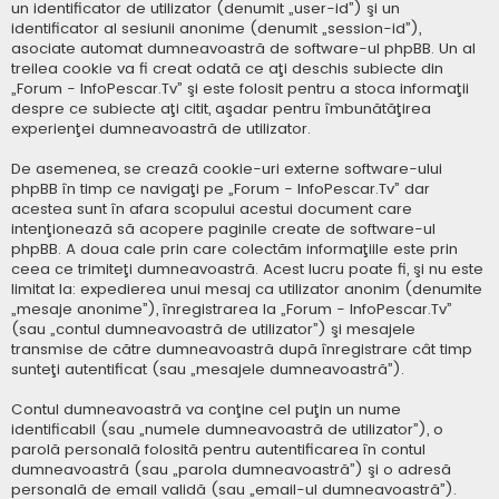
un identificator de utilizator (denumit „user-id”) şi un
identificator al sesiunii anonime (denumit „session-id”),
asociate automat dumneavoastră de software-ul phpBB. Un al
treilea cookie va fi creat odată ce aţi deschis subiecte din
„Forum - InfoPescar.Tv” şi este folosit pentru a stoca informaţii
despre ce subiecte aţi citit, aşadar pentru îmbunătăţirea
experienţei dumneavoastră de utilizator.
De asemenea, se crează cookie-uri externe software-ului
phpBB în timp ce navigaţi pe „Forum - InfoPescar.Tv” dar
acestea sunt în afara scopului acestui document care
intenţionează să acopere paginile create de software-ul
phpBB. A doua cale prin care colectăm informaţiile este prin
ceea ce trimiteţi dumneavoastră. Acest lucru poate fi, şi nu este
limitat la: expedierea unui mesaj ca utilizator anonim (denumite
„mesaje anonime”), înregistrarea la „Forum - InfoPescar.Tv”
(sau „contul dumneavoastră de utilizator”) şi mesajele
transmise de către dumneavoastră după înregistrare cât timp
sunteţi autentificat (sau „mesajele dumneavoastră”).
Contul dumneavoastră va conţine cel puţin un nume
identificabil (sau „numele dumneavoastră de utilizator”), o
parolă personală folosită pentru autentificarea în contul
dumneavoastră (sau „parola dumneavoastră”) şi o adresă
personală de email validă (sau „email-ul dumneavoastră”).