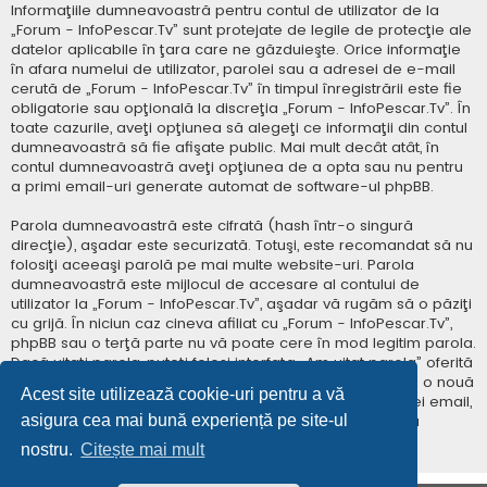
Informaţiile dumneavoastră pentru contul de utilizator de la
„Forum - InfoPescar.Tv” sunt protejate de legile de protecţie ale
datelor aplicabile în ţara care ne găzduieşte. Orice informaţie
în afara numelui de utilizator, parolei sau a adresei de e-mail
cerută de „Forum - InfoPescar.Tv” în timpul înregistrării este fie
obligatorie sau opţională la discreţia „Forum - InfoPescar.Tv”. În
toate cazurile, aveţi opţiunea să alegeţi ce informaţii din contul
dumneavoastră să fie afişate public. Mai mult decât atât, în
contul dumneavoastră aveţi opţiunea de a opta sau nu pentru
a primi email-uri generate automat de software-ul phpBB.
Parola dumneavoastră este cifrată (hash într-o singură
direcţie), aşadar este securizată. Totuşi, este recomandat să nu
folosiţi aceeaşi parolă pe mai multe website-uri. Parola
dumneavoastră este mijlocul de accesare al contului de
utilizator la „Forum - InfoPescar.Tv”, aşadar vă rugăm să o păziţi
cu grijă. În niciun caz cineva afiliat cu „Forum - InfoPescar.Tv”,
phpBB sau o terţă parte nu vă poate cere în mod legitim parola.
Dacă uitaţi parola, puteţi folosi interfaţa „Am uitat parola” oferită
de software-ul phpBB. Această procedură vă va genera o nouă
Acest site utilizează cookie-uri pentru a vă
parolă prin transmiterea numelui de utilizator şi a adresei email,
asigura cea mai bună experiență pe site-ul
apoi software-ul phpBB va genera o nouă parolă pentru
accesarea contului dumneavoastră.
nostru.
Citește mai mult