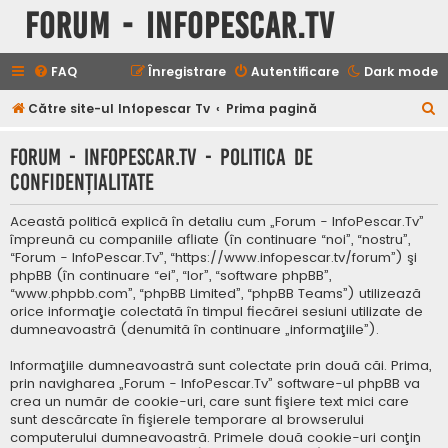
Forum - InfoPescar.Tv
FAQ
Înregistrare
Autentificare
Dark mode
C
Către site-ul Infopescar Tv
Prima pagină
ă
Forum - InfoPescar.Tv - Politica de
u
confidenţialitate
t
a
Această politică explică în detaliu cum „Forum - InfoPescar.Tv”
r
împreună cu companiile afliate (în continuare “noi”, “nostru”,
“Forum - InfoPescar.Tv”, “https://www.infopescar.tv/forum”) şi
e
phpBB (în continuare “ei”, “lor”, “software phpBB”,
“www.phpbb.com”, “phpBB Limited”, “phpBB Teams”) utilizează
orice informaţie colectată în timpul fiecărei sesiuni utilizate de
dumneavoastră (denumită în continuare „informaţiile”).
Informaţiile dumneavoastră sunt colectate prin două căi. Prima,
prin navigharea „Forum - InfoPescar.Tv” software-ul phpBB va
crea un număr de cookie-uri, care sunt fişiere text mici care
sunt descărcate în fişierele temporare al browserului
computerului dumneavoastră. Primele două cookie-uri conţin