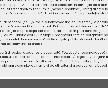
e-ului phpBB în timp ce navigaţi pe „Forum - InfoPescar.Tv” dar ac
re-ul phpBB. A doua cale prin care colectăm informaţiile este prin
aj ca utilizator anonim (denumite „mesaje anonime”), înregistrarea l
se de către dumneavoastră după înregistrare cât timp sunteţi auten
dentificabil (sau „numele dumneavoastră de utilizator”), o parolă p
adresă personală de email validă (sau „email-ul dumneavoastră”).
ate de legile de protecţie ale datelor aplicabile în ţara care ne găzd
„Forum - InfoPescar.Tv” în timpul înregistrării este fie obligatorie s
aţii din contul dumneavoastră să fie afişate public. Mai mult decât 
omat de software-ul phpBB.
ură direcţie), aşadar este securizată. Totuşi, este recomandat să n
ntului de utilizator la „Forum - InfoPescar.Tv”, aşadar vă rugăm să o
vă poate cere în mod legitim parola. Dacă uitaţi parola, puteţi folosi
lă prin transmiterea numelui de utilizator şi a adresei email, apo