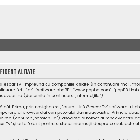
fidenţialitate
oPescar.Tv” împreună cu companiile afliate (în continuare “noi”, “nos
tinuare “ei”, “lor”, “software phpBB”, “www.phpbb.com”, “phpBB Limit
mneavoastră (denumită în continuare „informaţiile”).
ă căi. Prima, prin navigharea „Forum - InfoPescar.Tv” software-ul p
temporare al browserului computerului dumneavoastră. Primele două co
 anonime (denumit „session-id”), asociate automat dumneavoastră de 
r.Tv” şi este folosit pentru a stoca informaţii despre ce subiecte aţ