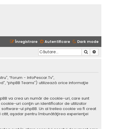
Înregistrare
Autentificare
Dark mode
Căutare
Căutare avansată
tru”, “Forum - InfoPescar.Tv”,
ed”, “phpBB Teams”) utilizează orice informaţie
hpBB va crea un număr de cookie-uri, care sunt
okie-uri conţin un identificator de utilizator
software-ul phpBB. Un al treilea cookie va fi creat
i citit, aşadar pentru îmbunătăţirea experienţei