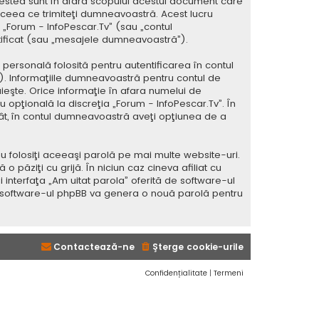
estea sunt în afara scopului acestui document care
 ceea ce trimiteţi dumneavoastră. Acest lucru
a „Forum - InfoPescar.Tv” (sau „contul
tificat (sau „mesajele dumneavoastră”).
ersonală folosită pentru autentificarea în contul
 Informaţiile dumneavoastră pentru contul de
uieşte. Orice informaţie în afara numelui de
au opţională la discreţia „Forum - InfoPescar.Tv”. În
atât, în contul dumneavoastră aveţi opţiunea de a
u folosiţi aceeaşi parolă pe mai multe website-uri.
 păziţi cu grijă. În niciun caz cineva afiliat cu
 interfaţa „Am uitat parola” oferită de software-ul
i software-ul phpBB va genera o nouă parolă pentru
Contactează-ne
Şterge cookie-urile
Confidențialitate
|
Termeni