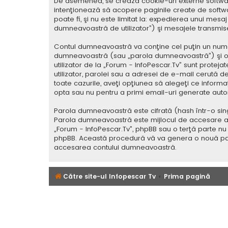
De asemenea, se crează cookie-uri externe softwar
intenţionează să acopere paginile create de softwa
poate fi, şi nu este limitat la: expedierea unui mes
dumneavoastră de utilizator”) şi mesajele transmi
Contul dumneavoastră va conţine cel puţin un nume i
dumneavoastră (sau „parola dumneavoastră”) şi o 
utilizator de la „Forum - InfoPescar.Tv” sunt protej
utilizator, parolei sau a adresei de e-mail cerută de 
toate cazurile, aveţi opţiunea să alegeţi ce inform
opta sau nu pentru a primi email-uri generate aut
Parola dumneavoastră este cifrată (hash într-o sing
Parola dumneavoastră este mijlocul de accesare al co
„Forum - InfoPescar.Tv”, phpBB sau o terţă parte nu 
phpBB. Această procedură vă va genera o nouă paro
accesarea contului dumneavoastră.
Către site-ul Infopescar Tv
Prima pagină