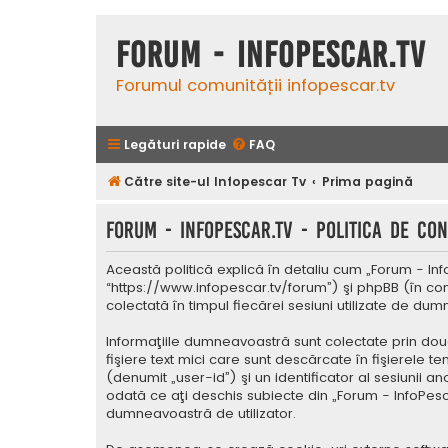
Forum - InfoPescar.Tv
Forumul comunității infopescar.tv
Legături rapide
FAQ
Către site-ul Infopescar Tv
Prima pagină
Forum - InfoPescar.Tv - Politica de con
Această politică explică în detaliu cum „Forum - Inf
“https://www.infopescar.tv/forum”) şi phpBB (în con
colectată în timpul fiecărei sesiuni utilizate de du
Informaţiile dumneavoastră sunt colectate prin dou
fişiere text mici care sunt descărcate în fişierele 
(denumit „user-id”) şi un identificator al sesiunii
odată ce aţi deschis subiecte din „Forum - InfoPesca
dumneavoastră de utilizator.