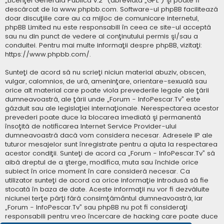
„
Licenţei Generală Publică v.2
” (abreviată „GPL”) şi poate fi
descărcat de la
www.phpbb.com
. Software-ul phpBB facilitează
doar discuţiile care au ca mijloc de comunicare internetul,
phpBB Limited nu este responsabill în ceea ce site-ul acceptă
sau nu din punct de vedere al conţinutului permis şi/sau a
conduitei. Pentru mai multe informaţii despre phpBB, vizitaţi:
https://www.phpbb.com/
.
Sunteţi de acord să nu scrieţi niciun material abuziv, obscen,
vulgar, calomnios, de ură, ameninţare, orientare-sexuală sau
orice alt material care poate viola prevederile legale ale ţării
dumneavoastră, ale ţării unde „Forum - InfoPescar.Tv” este
găzduit sau ale legislaţiei internaţionale. Nerespectarea acestor
prevederi poate duce la blocarea imediată şi permanentă
însoţită de notificarea Internet Service Provider-ului
dumneavoastră dacă vom considera necesar. Adresele IP ale
tuturor mesajelor sunt înregistrate pentru a ajuta la respectarea
acestor condiţii. Sunteţi de acord ca „Forum - InfoPescar.Tv” să
aibă dreptul de a şterge, modifica, muta sau închide orice
subiect în orice moment în care consideră necesar. Ca
utilizator sunteţi de acord ca orice informaţie introdusă să fie
stocată în baza de date. Aceste informaţii nu vor fi dezvăluite
niciunei terţe părţi fără consimţământul dumneavoastră, iar
„Forum - InfoPescar.Tv” sau phpBB nu pot fi consideraţi
responsabili pentru vreo încercare de hacking care poate duce