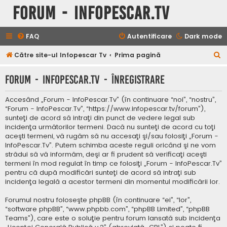
Forum - InfoPescar.Tv
FAQ
Autentificare
Dark mode
C
Către site-ul Infopescar Tv
Prima pagină
ă
Forum - InfoPescar.Tv - Înregistrare
u
t
Accesând „Forum - InfoPescar.Tv” (în continuare “noi”, “nostru”,
a
“Forum - InfoPescar.Tv”, “https://www.infopescar.tv/forum”),
sunteţi de acord să intraţi din punct de vedere legal sub
r
incidenţa următorilor termeni. Dacă nu sunteţi de acord cu toţi
e
aceşti termeni, vă rugăm să nu accesaţi şi/sau folosiţi „Forum -
InfoPescar.Tv”. Putem schimba aceste reguli oricând şi ne vom
strădui să vă informăm, deşi ar fi prudent să verificaţi aceşti
termeni în mod regulat în timp ce folosiţi „Forum - InfoPescar.Tv”
pentru că după modificări sunteţi de acord să intraţi sub
incidenţa legală a acestor termeni din momentul modificării lor.
Forumul nostru foloseşte phpBB (în continuare “ei”, “lor”,
“software phpBB”, “www.phpbb.com”, “phpBB Limited”, “phpBB
Teams”), care este o soluţie pentru forum lansată sub incidenţa