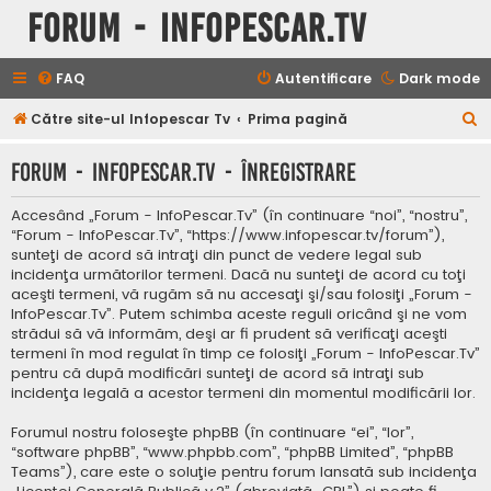
Forum - InfoPescar.Tv
FAQ
Autentificare
Dark mode
C
Către site-ul Infopescar Tv
Prima pagină
ă
Forum - InfoPescar.Tv - Înregistrare
u
t
Accesând „Forum - InfoPescar.Tv” (în continuare “noi”, “nostru”,
a
“Forum - InfoPescar.Tv”, “https://www.infopescar.tv/forum”),
sunteţi de acord să intraţi din punct de vedere legal sub
r
incidenţa următorilor termeni. Dacă nu sunteţi de acord cu toţi
e
aceşti termeni, vă rugăm să nu accesaţi şi/sau folosiţi „Forum -
InfoPescar.Tv”. Putem schimba aceste reguli oricând şi ne vom
strădui să vă informăm, deşi ar fi prudent să verificaţi aceşti
termeni în mod regulat în timp ce folosiţi „Forum - InfoPescar.Tv”
pentru că după modificări sunteţi de acord să intraţi sub
incidenţa legală a acestor termeni din momentul modificării lor.
Forumul nostru foloseşte phpBB (în continuare “ei”, “lor”,
“software phpBB”, “www.phpbb.com”, “phpBB Limited”, “phpBB
Teams”), care este o soluţie pentru forum lansată sub incidenţa