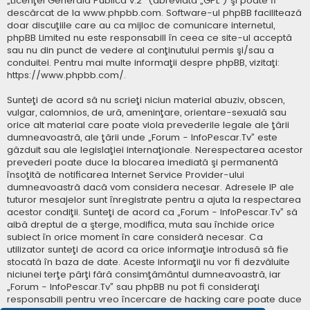
„
Licenţei Generală Publică v.2
” (abreviată „GPL”) şi poate fi
descărcat de la
www.phpbb.com
. Software-ul phpBB facilitează
doar discuţiile care au ca mijloc de comunicare internetul,
phpBB Limited nu este responsabill în ceea ce site-ul acceptă
sau nu din punct de vedere al conţinutului permis şi/sau a
conduitei. Pentru mai multe informaţii despre phpBB, vizitaţi:
https://www.phpbb.com/
.
Sunteţi de acord să nu scrieţi niciun material abuziv, obscen,
vulgar, calomnios, de ură, ameninţare, orientare-sexuală sau
orice alt material care poate viola prevederile legale ale ţării
dumneavoastră, ale ţării unde „Forum - InfoPescar.Tv” este
găzduit sau ale legislaţiei internaţionale. Nerespectarea acestor
prevederi poate duce la blocarea imediată şi permanentă
însoţită de notificarea Internet Service Provider-ului
dumneavoastră dacă vom considera necesar. Adresele IP ale
tuturor mesajelor sunt înregistrate pentru a ajuta la respectarea
acestor condiţii. Sunteţi de acord ca „Forum - InfoPescar.Tv” să
aibă dreptul de a şterge, modifica, muta sau închide orice
subiect în orice moment în care consideră necesar. Ca
utilizator sunteţi de acord ca orice informaţie introdusă să fie
stocată în baza de date. Aceste informaţii nu vor fi dezvăluite
niciunei terţe părţi fără consimţământul dumneavoastră, iar
„Forum - InfoPescar.Tv” sau phpBB nu pot fi consideraţi
responsabili pentru vreo încercare de hacking care poate duce