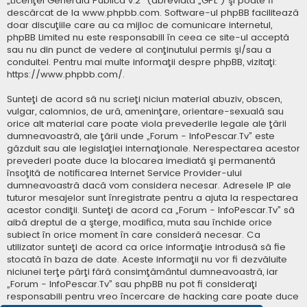
„
Licenţei Generală Publică v.2
” (abreviată „GPL”) şi poate fi
descărcat de la
www.phpbb.com
. Software-ul phpBB facilitează
doar discuţiile care au ca mijloc de comunicare internetul,
phpBB Limited nu este responsabill în ceea ce site-ul acceptă
sau nu din punct de vedere al conţinutului permis şi/sau a
conduitei. Pentru mai multe informaţii despre phpBB, vizitaţi:
https://www.phpbb.com/
.
Sunteţi de acord să nu scrieţi niciun material abuziv, obscen,
vulgar, calomnios, de ură, ameninţare, orientare-sexuală sau
orice alt material care poate viola prevederile legale ale ţării
dumneavoastră, ale ţării unde „Forum - InfoPescar.Tv” este
găzduit sau ale legislaţiei internaţionale. Nerespectarea acestor
prevederi poate duce la blocarea imediată şi permanentă
însoţită de notificarea Internet Service Provider-ului
dumneavoastră dacă vom considera necesar. Adresele IP ale
tuturor mesajelor sunt înregistrate pentru a ajuta la respectarea
acestor condiţii. Sunteţi de acord ca „Forum - InfoPescar.Tv” să
aibă dreptul de a şterge, modifica, muta sau închide orice
subiect în orice moment în care consideră necesar. Ca
utilizator sunteţi de acord ca orice informaţie introdusă să fie
stocată în baza de date. Aceste informaţii nu vor fi dezvăluite
niciunei terţe părţi fără consimţământul dumneavoastră, iar
„Forum - InfoPescar.Tv” sau phpBB nu pot fi consideraţi
responsabili pentru vreo încercare de hacking care poate duce