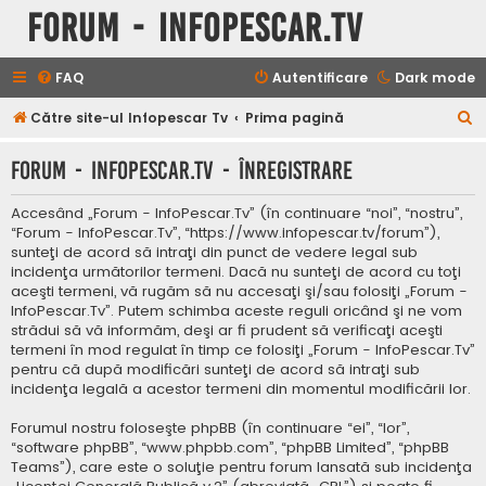
Forum - InfoPescar.Tv
FAQ
Autentificare
Dark mode
C
Către site-ul Infopescar Tv
Prima pagină
ă
Forum - InfoPescar.Tv - Înregistrare
u
t
Accesând „Forum - InfoPescar.Tv” (în continuare “noi”, “nostru”,
a
“Forum - InfoPescar.Tv”, “https://www.infopescar.tv/forum”),
sunteţi de acord să intraţi din punct de vedere legal sub
r
incidenţa următorilor termeni. Dacă nu sunteţi de acord cu toţi
e
aceşti termeni, vă rugăm să nu accesaţi şi/sau folosiţi „Forum -
InfoPescar.Tv”. Putem schimba aceste reguli oricând şi ne vom
strădui să vă informăm, deşi ar fi prudent să verificaţi aceşti
termeni în mod regulat în timp ce folosiţi „Forum - InfoPescar.Tv”
pentru că după modificări sunteţi de acord să intraţi sub
incidenţa legală a acestor termeni din momentul modificării lor.
Forumul nostru foloseşte phpBB (în continuare “ei”, “lor”,
“software phpBB”, “www.phpbb.com”, “phpBB Limited”, “phpBB
Teams”), care este o soluţie pentru forum lansată sub incidenţa