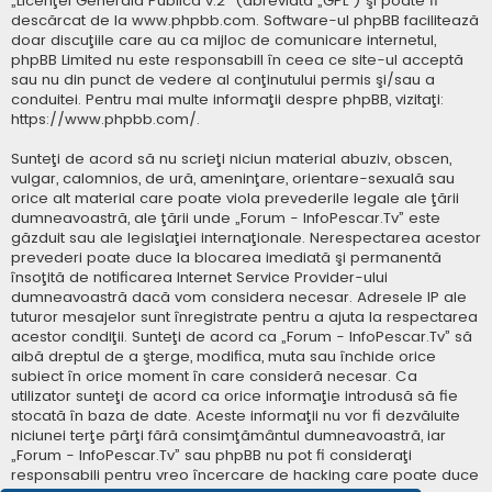
„
Licenţei Generală Publică v.2
” (abreviată „GPL”) şi poate fi
descărcat de la
www.phpbb.com
. Software-ul phpBB facilitează
doar discuţiile care au ca mijloc de comunicare internetul,
phpBB Limited nu este responsabill în ceea ce site-ul acceptă
sau nu din punct de vedere al conţinutului permis şi/sau a
conduitei. Pentru mai multe informaţii despre phpBB, vizitaţi:
https://www.phpbb.com/
.
Sunteţi de acord să nu scrieţi niciun material abuziv, obscen,
vulgar, calomnios, de ură, ameninţare, orientare-sexuală sau
orice alt material care poate viola prevederile legale ale ţării
dumneavoastră, ale ţării unde „Forum - InfoPescar.Tv” este
găzduit sau ale legislaţiei internaţionale. Nerespectarea acestor
prevederi poate duce la blocarea imediată şi permanentă
însoţită de notificarea Internet Service Provider-ului
dumneavoastră dacă vom considera necesar. Adresele IP ale
tuturor mesajelor sunt înregistrate pentru a ajuta la respectarea
acestor condiţii. Sunteţi de acord ca „Forum - InfoPescar.Tv” să
aibă dreptul de a şterge, modifica, muta sau închide orice
subiect în orice moment în care consideră necesar. Ca
utilizator sunteţi de acord ca orice informaţie introdusă să fie
stocată în baza de date. Aceste informaţii nu vor fi dezvăluite
niciunei terţe părţi fără consimţământul dumneavoastră, iar
„Forum - InfoPescar.Tv” sau phpBB nu pot fi consideraţi
responsabili pentru vreo încercare de hacking care poate duce