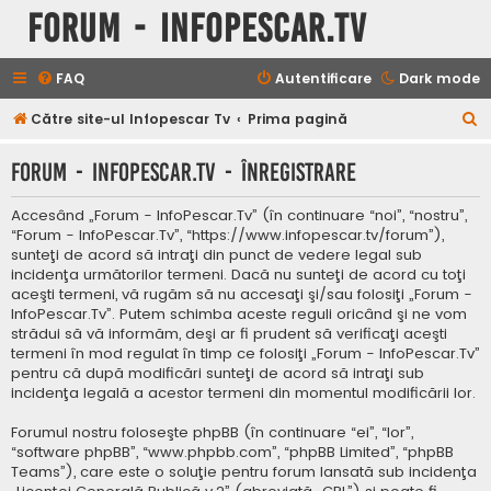
Forum - InfoPescar.Tv
FAQ
Autentificare
Dark mode
C
Către site-ul Infopescar Tv
Prima pagină
ă
Forum - InfoPescar.Tv - Înregistrare
u
t
Accesând „Forum - InfoPescar.Tv” (în continuare “noi”, “nostru”,
a
“Forum - InfoPescar.Tv”, “https://www.infopescar.tv/forum”),
sunteţi de acord să intraţi din punct de vedere legal sub
r
incidenţa următorilor termeni. Dacă nu sunteţi de acord cu toţi
e
aceşti termeni, vă rugăm să nu accesaţi şi/sau folosiţi „Forum -
InfoPescar.Tv”. Putem schimba aceste reguli oricând şi ne vom
strădui să vă informăm, deşi ar fi prudent să verificaţi aceşti
termeni în mod regulat în timp ce folosiţi „Forum - InfoPescar.Tv”
pentru că după modificări sunteţi de acord să intraţi sub
incidenţa legală a acestor termeni din momentul modificării lor.
Forumul nostru foloseşte phpBB (în continuare “ei”, “lor”,
“software phpBB”, “www.phpbb.com”, “phpBB Limited”, “phpBB
Teams”), care este o soluţie pentru forum lansată sub incidenţa