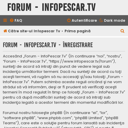
Forum - InfoPescar.Tv
FAQ
Autentificare
Dark mode
C
Către site-ul Infopescar Tv
Prima pagină
ă
Forum - InfoPescar.Tv - Înregistrare
u
t
Accesând „Forum - InfoPescar.Tv” (în continuare “noi”, “nostru”,
a
“Forum - InfoPescar.Tv”, “https://www.infopescar.tv/forum”),
sunteţi de acord să intraţi din punct de vedere legal sub
r
incidenţa următorilor termeni. Dacă nu sunteţi de acord cu toţi
e
aceşti termeni, vă rugăm să nu accesaţi şi/sau folosiţi „Forum -
InfoPescar.Tv”. Putem schimba aceste reguli oricând şi ne vom
strădui să vă informăm, deşi ar fi prudent să verificaţi aceşti
termeni în mod regulat în timp ce folosiţi „Forum - InfoPescar.Tv”
pentru că după modificări sunteţi de acord să intraţi sub
incidenţa legală a acestor termeni din momentul modificării lor.
Forumul nostru foloseşte phpBB (în continuare “ei”, “lor”,
“software phpBB”, “www.phpbb.com”, “phpBB Limited”, “phpBB
Teams”), care este o soluţie pentru forum lansată sub incidenţa