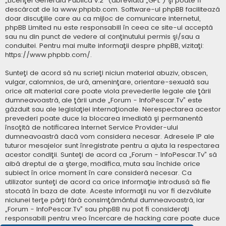
„
Licenţei Generală Publică v.2
” (abreviată „GPL”) şi poate fi
descărcat de la
www.phpbb.com
. Software-ul phpBB facilitează
doar discuţiile care au ca mijloc de comunicare internetul,
phpBB Limited nu este responsabill în ceea ce site-ul acceptă
sau nu din punct de vedere al conţinutului permis şi/sau a
conduitei. Pentru mai multe informaţii despre phpBB, vizitaţi:
https://www.phpbb.com/
.
Sunteţi de acord să nu scrieţi niciun material abuziv, obscen,
vulgar, calomnios, de ură, ameninţare, orientare-sexuală sau
orice alt material care poate viola prevederile legale ale ţării
dumneavoastră, ale ţării unde „Forum - InfoPescar.Tv” este
găzduit sau ale legislaţiei internaţionale. Nerespectarea acestor
prevederi poate duce la blocarea imediată şi permanentă
însoţită de notificarea Internet Service Provider-ului
dumneavoastră dacă vom considera necesar. Adresele IP ale
tuturor mesajelor sunt înregistrate pentru a ajuta la respectarea
acestor condiţii. Sunteţi de acord ca „Forum - InfoPescar.Tv” să
aibă dreptul de a şterge, modifica, muta sau închide orice
subiect în orice moment în care consideră necesar. Ca
utilizator sunteţi de acord ca orice informaţie introdusă să fie
stocată în baza de date. Aceste informaţii nu vor fi dezvăluite
niciunei terţe părţi fără consimţământul dumneavoastră, iar
„Forum - InfoPescar.Tv” sau phpBB nu pot fi consideraţi
responsabili pentru vreo încercare de hacking care poate duce