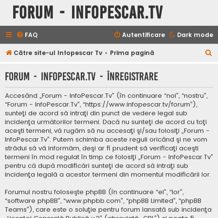
Forum - InfoPescar.Tv
FAQ
Autentificare
Dark mode
C
Către site-ul Infopescar Tv
Prima pagină
ă
Forum - InfoPescar.Tv - Înregistrare
u
t
Accesând „Forum - InfoPescar.Tv” (în continuare “noi”, “nostru”,
a
“Forum - InfoPescar.Tv”, “https://www.infopescar.tv/forum”),
sunteţi de acord să intraţi din punct de vedere legal sub
r
incidenţa următorilor termeni. Dacă nu sunteţi de acord cu toţi
e
aceşti termeni, vă rugăm să nu accesaţi şi/sau folosiţi „Forum -
InfoPescar.Tv”. Putem schimba aceste reguli oricând şi ne vom
strădui să vă informăm, deşi ar fi prudent să verificaţi aceşti
termeni în mod regulat în timp ce folosiţi „Forum - InfoPescar.Tv”
pentru că după modificări sunteţi de acord să intraţi sub
incidenţa legală a acestor termeni din momentul modificării lor.
Forumul nostru foloseşte phpBB (în continuare “ei”, “lor”,
“software phpBB”, “www.phpbb.com”, “phpBB Limited”, “phpBB
Teams”), care este o soluţie pentru forum lansată sub incidenţa