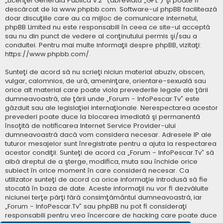
„
Licenţei Generală Publică v.2
” (abreviată „GPL”) şi poate fi
descărcat de la
www.phpbb.com
. Software-ul phpBB facilitează
doar discuţiile care au ca mijloc de comunicare internetul,
phpBB Limited nu este responsabill în ceea ce site-ul acceptă
sau nu din punct de vedere al conţinutului permis şi/sau a
conduitei. Pentru mai multe informaţii despre phpBB, vizitaţi:
https://www.phpbb.com/
.
Sunteţi de acord să nu scrieţi niciun material abuziv, obscen,
vulgar, calomnios, de ură, ameninţare, orientare-sexuală sau
orice alt material care poate viola prevederile legale ale ţării
dumneavoastră, ale ţării unde „Forum - InfoPescar.Tv” este
găzduit sau ale legislaţiei internaţionale. Nerespectarea acestor
prevederi poate duce la blocarea imediată şi permanentă
însoţită de notificarea Internet Service Provider-ului
dumneavoastră dacă vom considera necesar. Adresele IP ale
tuturor mesajelor sunt înregistrate pentru a ajuta la respectarea
acestor condiţii. Sunteţi de acord ca „Forum - InfoPescar.Tv” să
aibă dreptul de a şterge, modifica, muta sau închide orice
subiect în orice moment în care consideră necesar. Ca
utilizator sunteţi de acord ca orice informaţie introdusă să fie
stocată în baza de date. Aceste informaţii nu vor fi dezvăluite
niciunei terţe părţi fără consimţământul dumneavoastră, iar
„Forum - InfoPescar.Tv” sau phpBB nu pot fi consideraţi
responsabili pentru vreo încercare de hacking care poate duce