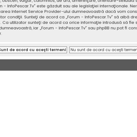
v, obscen, vulgar, calomnios, de ură, ameninţare, orientare-sexuală 
um - InfoPescar.Tv” este găzduit sau ale legislaţiei internaţionale.
icarea Internet Service Provider-ului dumneavoastră dacă vom consi
tor condiţii. Sunteţi de acord ca „Forum - InfoPescar.Tv” să aibă dr
a utilizator sunteţi de acord ca orice informaţie introdusă să fie s
 dumneavoastră, iar „Forum - InfoPescar.Tv” sau phpBB nu pot fi con
.