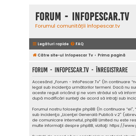
Forum - InfoPescar.Tv
Forumul comunității infopescar.tv
Legături rapide
FAQ
Către site-ul Infopescar Tv
Prima pagină
Forum - InfoPescar.Tv - Înregistrare
Accesând „Forum - InfoPescar.Tv” (în continuare “noi
legal sub incidenţa următorilor termeni. Dacă nu su
aceste reguli oricând şi ne vom strădui să vă inform
după modificări sunteţi de acord să intraţi sub inc
Forumul nostru foloseşte phpBB (în continuare “ei”,
sub incidenţa „
Licenţei Generală Publică v.2
” (abrev
de comunicare internetul, phpBB Limited nu este res
multe informaţii despre phpBB, vizitaţi:
https://www