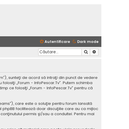
Autentificare
Dark mode
Căutare
Căutare avansată
m”), sunteţi de acord să intraţi din punct de vedere
u folosiţi „Forum - InfoPescar.Tv”. Putem schimba
timp ce folosiţi „Forum - InfoPescar.Tv” pentru că
Teams”), care este o soluţie pentru forum lansată
l phpBB facilitează doar discuţiile care au ca mijloc
conţinutului permis şi/sau a conduitei. Pentru mai