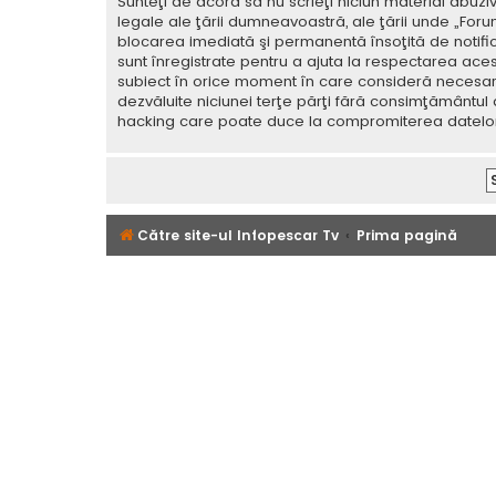
Sunteţi de acord să nu scrieţi niciun material abuzi
legale ale ţării dumneavoastră, ale ţării unde „For
blocarea imediată şi permanentă însoţită de notif
sunt înregistrate pentru a ajuta la respectarea aces
subiect în orice moment în care consideră necesar. C
dezvăluite niciunei terţe părţi fără consimţământul
hacking care poate duce la compromiterea datelor
Către site-ul Infopescar Tv
Prima pagină