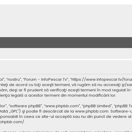
”, “nostru”, “Forum - InfoPescar.Tv”, “https://www.infopescar.tv/foru
nteţi de acord cu toţi aceşti termeni, vă rugăm să nu accesaţi şi/sa
ăm, deşi ar fi prudent să verificaţi aceşti termeni în mod regulat în 
idenţa legală a acestor termeni din momentul modificării lor.
 “lor”, “software phpBB”, “www.phpbb.com”, “phpBB Limited”, “phpBB 
iată „GPL”) şi poate fi descărcat de la
www.phpbb.com
. Software-u
ponsabill în ceea ce site-ul acceptă sau nu din punct de vedere al 
.phpbb.com/
.