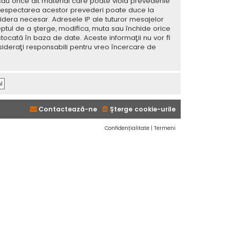
sau orice alt material care poate viola prevederile
 Nerespectarea acestor prevederi poate duce la
dera necesar. Adresele IP ale tuturor mesajelor
eptul de a şterge, modifica, muta sau închide orice
tocată în baza de date. Aceste informaţii nu vor fi
sideraţi responsabili pentru vreo încercare de
Contactează-ne
Şterge cookie-urile
Confidențialitate
|
Termeni