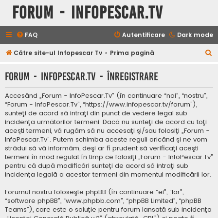
Forum - InfoPescar.Tv
FAQ
Autentificare
Dark mode
C
Către site-ul Infopescar Tv
Prima pagină
ă
Forum - InfoPescar.Tv - Înregistrare
u
t
Accesând „Forum - InfoPescar.Tv” (în continuare “noi”, “nostru”,
a
“Forum - InfoPescar.Tv”, “https://www.infopescar.tv/forum”),
sunteţi de acord să intraţi din punct de vedere legal sub
r
incidenţa următorilor termeni. Dacă nu sunteţi de acord cu toţi
e
aceşti termeni, vă rugăm să nu accesaţi şi/sau folosiţi „Forum -
InfoPescar.Tv”. Putem schimba aceste reguli oricând şi ne vom
strădui să vă informăm, deşi ar fi prudent să verificaţi aceşti
termeni în mod regulat în timp ce folosiţi „Forum - InfoPescar.Tv”
pentru că după modificări sunteţi de acord să intraţi sub
incidenţa legală a acestor termeni din momentul modificării lor.
Forumul nostru foloseşte phpBB (în continuare “ei”, “lor”,
“software phpBB”, “www.phpbb.com”, “phpBB Limited”, “phpBB
Teams”), care este o soluţie pentru forum lansată sub incidenţa