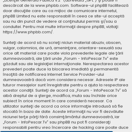
„
Licenţei Generală Publică v.2
” (abreviată „GPL”) şi poate fi
descărcat de la
www.phpbb.com
. Software-ul phpBB facilitează
doar discuţiile care au ca mijloc de comunicare internetul,
phpBB Limited nu este responsabill în ceea ce site-ul acceptă
sau nu din punct de vedere al conţinutului permis şi/sau a
conduitei. Pentru mai multe informaţii despre phpBB, vizitaţi:
https://www.phpbb.com/
.
Sunteţi de acord să nu scrieţi niciun material abuziv, obscen,
vulgar, calomnios, de ură, ameninţare, orientare-sexuală sau
orice alt material care poate viola prevederile legale ale ţării
dumneavoastră, ale ţării unde „Forum - InfoPescar.Tv” este
găzduit sau ale legislaţiei internaţionale. Nerespectarea acestor
prevederi poate duce la blocarea imediată şi permanentă
însoţită de notificarea Internet Service Provider-ului
dumneavoastră dacă vom considera necesar. Adresele IP ale
tuturor mesajelor sunt înregistrate pentru a ajuta la respectarea
acestor condiţii. Sunteţi de acord ca „Forum - InfoPescar.Tv” să
aibă dreptul de a şterge, modifica, muta sau închide orice
subiect în orice moment în care consideră necesar. Ca
utilizator sunteţi de acord ca orice informaţie introdusă să fie
stocată în baza de date. Aceste informaţii nu vor fi dezvăluite
niciunei terţe părţi fără consimţământul dumneavoastră, iar
„Forum - InfoPescar.Tv” sau phpBB nu pot fi consideraţi
responsabili pentru vreo încercare de hacking care poate duce