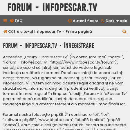
Forum - InfoPescar.Tv
FAQ
Autentificare
Dark mode
C
Către site-ul Infopescar Tv
Prima pagină
ă
Forum - InfoPescar.Tv - Înregistrare
u
t
Accesând „Forum - InfoPescar.Tv” (în continuare “noi”, “nostru”,
a
“Forum - InfoPescar.Tv”, “https://www.infopescar.tv/forum”),
sunteţi de acord să intraţi din punct de vedere legal sub
r
incidenţa următorilor termeni. Dacă nu sunteţi de acord cu toţi
e
aceşti termeni, vă rugăm să nu accesaţi şi/sau folosiţi „Forum -
InfoPescar.Tv”. Putem schimba aceste reguli oricând şi ne vom
strădui să vă informăm, deşi ar fi prudent să verificaţi aceşti
termeni în mod regulat în timp ce folosiţi „Forum - InfoPescar.Tv”
pentru că după modificări sunteţi de acord să intraţi sub
incidenţa legală a acestor termeni din momentul modificării lor.
Forumul nostru foloseşte phpBB (în continuare “ei”, “lor”,
“software phpBB”, “www.phpbb.com”, “phpBB Limited”, “phpBB
Teams”), care este o soluţie pentru forum lansată sub incidenţa