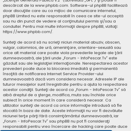
„
Licenţei Generală Publică v.2
” (abreviată „GPL”) şi poate fi
descărcat de la
www.phpbb.com
. Software-ul phpBB facilitează
doar discuţiile care au ca mijloc de comunicare internetul,
phpBB Limited nu este responsabill în ceea ce site-ul acceptă
sau nu din punct de vedere al conţinutului permis şi/sau a
conduitei. Pentru mai multe informaţii despre phpBB, vizitaţi:
https://www.phpbb.com/
.
Sunteţi de acord să nu scrieţi niciun material abuziv, obscen,
vulgar, calomnios, de ură, ameninţare, orientare-sexuală sau
orice alt material care poate viola prevederile legale ale ţării
dumneavoastră, ale ţării unde „Forum - InfoPescar.Tv” este
găzduit sau ale legislaţiei internaţionale. Nerespectarea acestor
prevederi poate duce la blocarea imediată şi permanentă
însoţită de notificarea Internet Service Provider-ului
dumneavoastră dacă vom considera necesar. Adresele IP ale
tuturor mesajelor sunt înregistrate pentru a ajuta la respectarea
acestor condiţii. Sunteţi de acord ca „Forum - InfoPescar.Tv” să
aibă dreptul de a şterge, modifica, muta sau închide orice
subiect în orice moment în care consideră necesar. Ca
utilizator sunteţi de acord ca orice informaţie introdusă să fie
stocată în baza de date. Aceste informaţii nu vor fi dezvăluite
niciunei terţe părţi fără consimţământul dumneavoastră, iar
„Forum - InfoPescar.Tv” sau phpBB nu pot fi consideraţi
responsabili pentru vreo încercare de hacking care poate duce