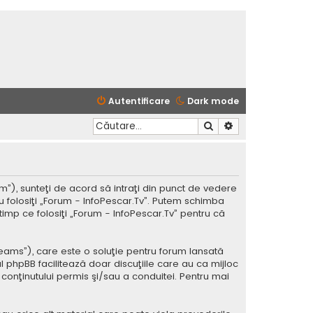
Autentificare
Dark mode
Căutare
Căutare avansată
m”), sunteţi de acord să intraţi din punct de vedere
u folosiţi „Forum - InfoPescar.Tv”. Putem schimba
timp ce folosiţi „Forum - InfoPescar.Tv” pentru că
Teams”), care este o soluţie pentru forum lansată
l phpBB facilitează doar discuţiile care au ca mijloc
conţinutului permis şi/sau a conduitei. Pentru mai