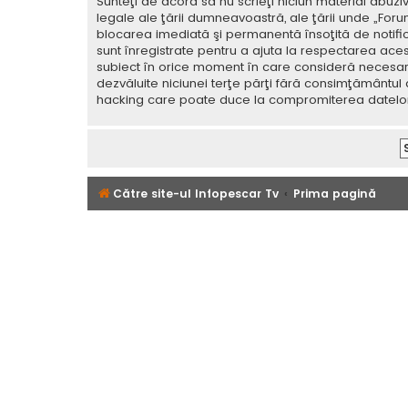
Sunteţi de acord să nu scrieţi niciun material abuzi
legale ale ţării dumneavoastră, ale ţării unde „For
blocarea imediată şi permanentă însoţită de notif
sunt înregistrate pentru a ajuta la respectarea aces
subiect în orice moment în care consideră necesar. C
dezvăluite niciunei terţe părţi fără consimţământul
hacking care poate duce la compromiterea datelor
Către site-ul Infopescar Tv
Prima pagină