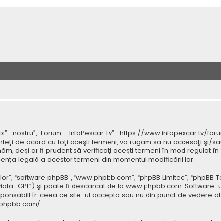
”, “nostru”, “Forum - InfoPescar.Tv”, “https://www.infopescar.tv/foru
nteţi de acord cu toţi aceşti termeni, vă rugăm să nu accesaţi şi/sa
ăm, deşi ar fi prudent să verificaţi aceşti termeni în mod regulat în 
idenţa legală a acestor termeni din momentul modificării lor.
 “lor”, “software phpBB”, “www.phpbb.com”, “phpBB Limited”, “phpBB 
iată „GPL”) şi poate fi descărcat de la
www.phpbb.com
. Software-u
ponsabill în ceea ce site-ul acceptă sau nu din punct de vedere al 
.phpbb.com/
.