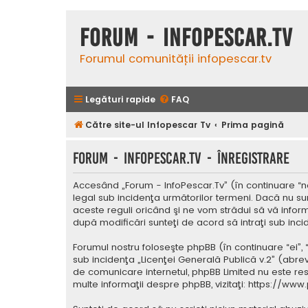
Forum - InfoPescar.Tv
Forumul comunității infopescar.tv
Legături rapide
FAQ
Către site-ul Infopescar Tv
Prima pagină
Forum - InfoPescar.Tv - Înregistrare
Accesând „Forum - InfoPescar.Tv” (în continuare “noi
legal sub incidenţa următorilor termeni. Dacă nu su
aceste reguli oricând şi ne vom strădui să vă inform
după modificări sunteţi de acord să intraţi sub inc
Forumul nostru foloseşte phpBB (în continuare “ei”,
sub incidenţa „
Licenţei Generală Publică v.2
” (abrev
de comunicare internetul, phpBB Limited nu este res
multe informaţii despre phpBB, vizitaţi:
https://www