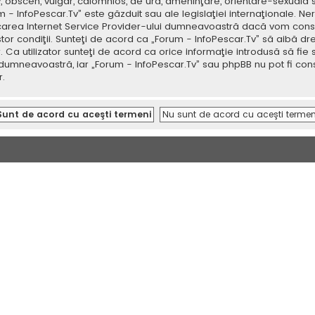
v, obscen, vulgar, calomnios, de ură, ameninţare, orientare-sexuală 
um - InfoPescar.Tv” este găzduit sau ale legislaţiei internaţionale.
icarea Internet Service Provider-ului dumneavoastră dacă vom consi
tor condiţii. Sunteţi de acord ca „Forum - InfoPescar.Tv” să aibă dr
a utilizator sunteţi de acord ca orice informaţie introdusă să fie s
 dumneavoastră, iar „Forum - InfoPescar.Tv” sau phpBB nu pot fi con
.