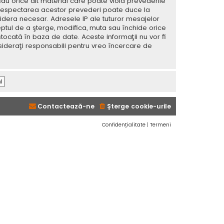
sau orice alt material care poate viola prevederile
 Nerespectarea acestor prevederi poate duce la
dera necesar. Adresele IP ale tuturor mesajelor
eptul de a şterge, modifica, muta sau închide orice
tocată în baza de date. Aceste informaţii nu vor fi
sideraţi responsabili pentru vreo încercare de
Contactează-ne
Şterge cookie-urile
Confidențialitate
|
Termeni