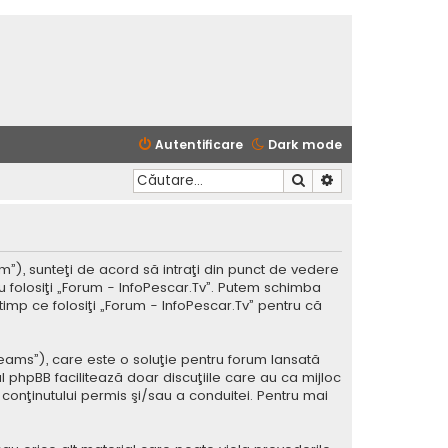
Autentificare
Dark mode
Căutare
Căutare avansată
m”), sunteţi de acord să intraţi din punct de vedere
u folosiţi „Forum - InfoPescar.Tv”. Putem schimba
timp ce folosiţi „Forum - InfoPescar.Tv” pentru că
Teams”), care este o soluţie pentru forum lansată
l phpBB facilitează doar discuţiile care au ca mijloc
conţinutului permis şi/sau a conduitei. Pentru mai