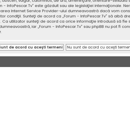
v, obscen, vulgar, calomnios, de ură, ameninţare, orientare-sexuală 
um - InfoPescar.Tv” este găzduit sau ale legislaţiei internaţionale.
icarea Internet Service Provider-ului dumneavoastră dacă vom consi
tor condiţii. Sunteţi de acord ca „Forum - InfoPescar.Tv” să aibă dr
a utilizator sunteţi de acord ca orice informaţie introdusă să fie s
 dumneavoastră, iar „Forum - InfoPescar.Tv” sau phpBB nu pot fi con
.