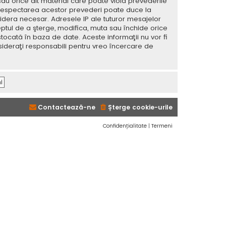
sau orice alt material care poate viola prevederile
 Nerespectarea acestor prevederi poate duce la
dera necesar. Adresele IP ale tuturor mesajelor
eptul de a şterge, modifica, muta sau închide orice
tocată în baza de date. Aceste informaţii nu vor fi
sideraţi responsabili pentru vreo încercare de
Contactează-ne
Şterge cookie-urile
Confidențialitate
|
Termeni