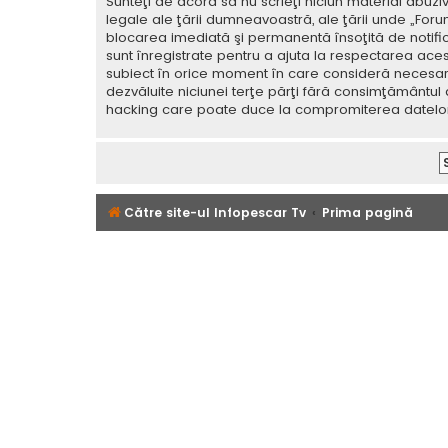
Sunteţi de acord să nu scrieţi niciun material abuzi
legale ale ţării dumneavoastră, ale ţării unde „For
blocarea imediată şi permanentă însoţită de notif
sunt înregistrate pentru a ajuta la respectarea aces
subiect în orice moment în care consideră necesar. C
dezvăluite niciunei terţe părţi fără consimţământul
hacking care poate duce la compromiterea datelor
Către site-ul Infopescar Tv
Prima pagină