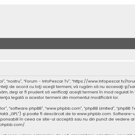
”, “nostru”, “Forum - InfoPescar.Tv”, “https://www.infopescar.tv/foru
nteţi de acord cu toţi aceşti termeni, vă rugăm să nu accesaţi şi/sa
ăm, deşi ar fi prudent să verificaţi aceşti termeni în mod regulat în 
idenţa legală a acestor termeni din momentul modificării lor.
 “lor”, “software phpBB”, “www.phpbb.com”, “phpBB Limited”, “phpBB 
iată „GPL”) şi poate fi descărcat de la
www.phpbb.com
. Software-u
ponsabill în ceea ce site-ul acceptă sau nu din punct de vedere al 
.phpbb.com/
.