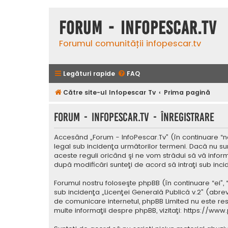
Forum - InfoPescar.Tv
Forumul comunității infopescar.tv
Legături rapide
FAQ
Către site-ul Infopescar Tv
Prima pagină
Forum - InfoPescar.Tv - Înregistrare
Accesând „Forum - InfoPescar.Tv” (în continuare “noi
legal sub incidenţa următorilor termeni. Dacă nu su
aceste reguli oricând şi ne vom strădui să vă inform
după modificări sunteţi de acord să intraţi sub inc
Forumul nostru foloseşte phpBB (în continuare “ei”,
sub incidenţa „
Licenţei Generală Publică v.2
” (abrev
de comunicare internetul, phpBB Limited nu este res
multe informaţii despre phpBB, vizitaţi:
https://www