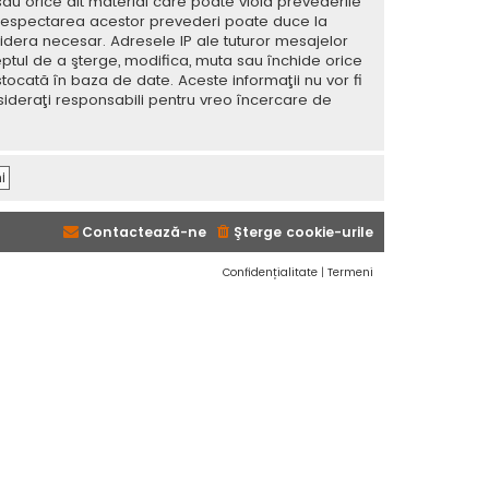
sau orice alt material care poate viola prevederile
 Nerespectarea acestor prevederi poate duce la
dera necesar. Adresele IP ale tuturor mesajelor
eptul de a şterge, modifica, muta sau închide orice
tocată în baza de date. Aceste informaţii nu vor fi
sideraţi responsabili pentru vreo încercare de
Contactează-ne
Şterge cookie-urile
Confidențialitate
|
Termeni