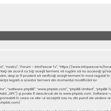
”, “nostru”, “Forum - InfoPescar.Tv”, “https://www.infopescar.tv/foru
nteţi de acord cu toţi aceşti termeni, vă rugăm să nu accesaţi şi/sa
ăm, deşi ar fi prudent să verificaţi aceşti termeni în mod regulat în 
idenţa legală a acestor termeni din momentul modificării lor.
 “lor”, “software phpBB”, “www.phpbb.com”, “phpBB Limited”, “phpBB 
iată „GPL”) şi poate fi descărcat de la
www.phpbb.com
. Software-u
ponsabill în ceea ce site-ul acceptă sau nu din punct de vedere al 
.phpbb.com/
.