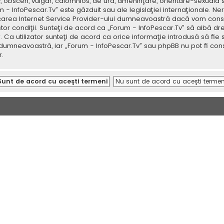
v, obscen, vulgar, calomnios, de ură, ameninţare, orientare-sexuală 
um - InfoPescar.Tv” este găzduit sau ale legislaţiei internaţionale.
icarea Internet Service Provider-ului dumneavoastră dacă vom consi
tor condiţii. Sunteţi de acord ca „Forum - InfoPescar.Tv” să aibă dr
a utilizator sunteţi de acord ca orice informaţie introdusă să fie s
 dumneavoastră, iar „Forum - InfoPescar.Tv” sau phpBB nu pot fi con
.