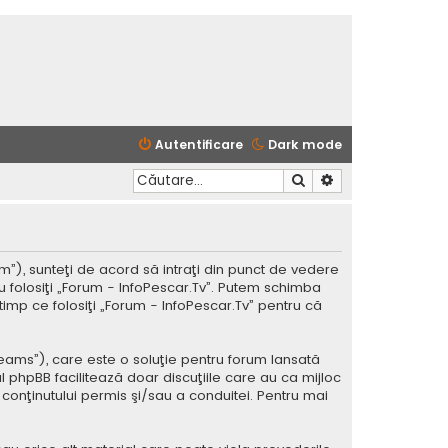
Autentificare
Dark mode
Căutare
Căutare avansată
m”), sunteţi de acord să intraţi din punct de vedere
u folosiţi „Forum - InfoPescar.Tv”. Putem schimba
timp ce folosiţi „Forum - InfoPescar.Tv” pentru că
Teams”), care este o soluţie pentru forum lansată
l phpBB facilitează doar discuţiile care au ca mijloc
conţinutului permis şi/sau a conduitei. Pentru mai