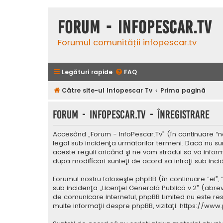
Forum - InfoPescar.Tv
Forumul comunității infopescar.tv
Legături rapide
FAQ
Către site-ul Infopescar Tv
Prima pagină
Forum - InfoPescar.Tv - Înregistrare
Accesând „Forum - InfoPescar.Tv” (în continuare “noi
legal sub incidenţa următorilor termeni. Dacă nu su
aceste reguli oricând şi ne vom strădui să vă inform
după modificări sunteţi de acord să intraţi sub inc
Forumul nostru foloseşte phpBB (în continuare “ei”,
sub incidenţa „
Licenţei Generală Publică v.2
” (abrev
de comunicare internetul, phpBB Limited nu este res
multe informaţii despre phpBB, vizitaţi:
https://www