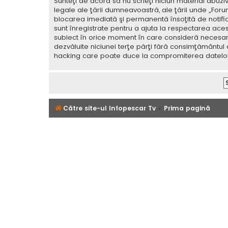
Sunteţi de acord să nu scrieţi niciun material abuzi
legale ale ţării dumneavoastră, ale ţării unde „For
blocarea imediată şi permanentă însoţită de notif
sunt înregistrate pentru a ajuta la respectarea aces
subiect în orice moment în care consideră necesar. C
dezvăluite niciunei terţe părţi fără consimţământul
hacking care poate duce la compromiterea datelor
Către site-ul Infopescar Tv
Prima pagină