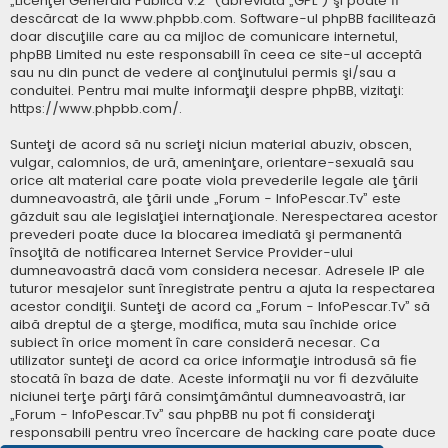
„
Licenţei Generală Publică v.2
” (abreviată „GPL”) şi poate fi
descărcat de la
www.phpbb.com
. Software-ul phpBB facilitează
doar discuţiile care au ca mijloc de comunicare internetul,
phpBB Limited nu este responsabill în ceea ce site-ul acceptă
sau nu din punct de vedere al conţinutului permis şi/sau a
conduitei. Pentru mai multe informaţii despre phpBB, vizitaţi:
https://www.phpbb.com/
.
Sunteţi de acord să nu scrieţi niciun material abuziv, obscen,
vulgar, calomnios, de ură, ameninţare, orientare-sexuală sau
orice alt material care poate viola prevederile legale ale ţării
dumneavoastră, ale ţării unde „Forum - InfoPescar.Tv” este
găzduit sau ale legislaţiei internaţionale. Nerespectarea acestor
prevederi poate duce la blocarea imediată şi permanentă
însoţită de notificarea Internet Service Provider-ului
dumneavoastră dacă vom considera necesar. Adresele IP ale
tuturor mesajelor sunt înregistrate pentru a ajuta la respectarea
acestor condiţii. Sunteţi de acord ca „Forum - InfoPescar.Tv” să
aibă dreptul de a şterge, modifica, muta sau închide orice
subiect în orice moment în care consideră necesar. Ca
utilizator sunteţi de acord ca orice informaţie introdusă să fie
stocată în baza de date. Aceste informaţii nu vor fi dezvăluite
niciunei terţe părţi fără consimţământul dumneavoastră, iar
„Forum - InfoPescar.Tv” sau phpBB nu pot fi consideraţi
responsabili pentru vreo încercare de hacking care poate duce