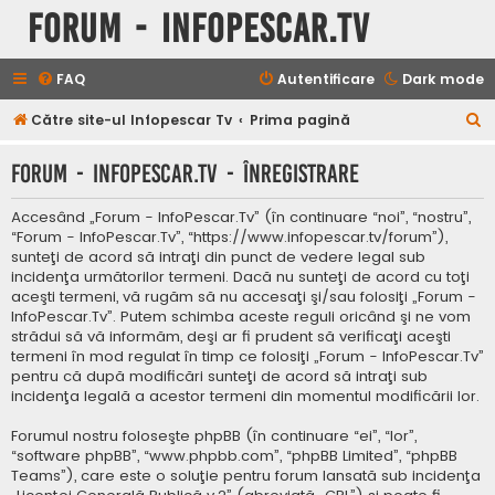
Forum - InfoPescar.Tv
FAQ
Autentificare
Dark mode
C
Către site-ul Infopescar Tv
Prima pagină
ă
Forum - InfoPescar.Tv - Înregistrare
u
t
Accesând „Forum - InfoPescar.Tv” (în continuare “noi”, “nostru”,
a
“Forum - InfoPescar.Tv”, “https://www.infopescar.tv/forum”),
sunteţi de acord să intraţi din punct de vedere legal sub
r
incidenţa următorilor termeni. Dacă nu sunteţi de acord cu toţi
e
aceşti termeni, vă rugăm să nu accesaţi şi/sau folosiţi „Forum -
InfoPescar.Tv”. Putem schimba aceste reguli oricând şi ne vom
strădui să vă informăm, deşi ar fi prudent să verificaţi aceşti
termeni în mod regulat în timp ce folosiţi „Forum - InfoPescar.Tv”
pentru că după modificări sunteţi de acord să intraţi sub
incidenţa legală a acestor termeni din momentul modificării lor.
Forumul nostru foloseşte phpBB (în continuare “ei”, “lor”,
“software phpBB”, “www.phpbb.com”, “phpBB Limited”, “phpBB
Teams”), care este o soluţie pentru forum lansată sub incidenţa