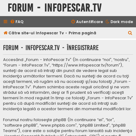
Forum - InfoPescar.Tv
FAQ
Autentificare
Dark mode
C
Către site-ul Infopescar Tv
Prima pagină
ă
Forum - InfoPescar.Tv - Înregistrare
u
t
Accesând „Forum - InfoPescar.Tv” (în continuare “noi”, “nostru”,
a
“Forum - InfoPescar.Tv”, “https://www.infopescar.tv/forum”),
sunteţi de acord să intraţi din punct de vedere legal sub
r
incidenţa următorilor termeni. Dacă nu sunteţi de acord cu toţi
e
aceşti termeni, vă rugăm să nu accesaţi şi/sau folosiţi „Forum -
InfoPescar.Tv”. Putem schimba aceste reguli oricând şi ne vom
strădui să vă informăm, deşi ar fi prudent să verificaţi aceşti
termeni în mod regulat în timp ce folosiţi „Forum - InfoPescar.Tv”
pentru că după modificări sunteţi de acord să intraţi sub
incidenţa legală a acestor termeni din momentul modificării lor.
Forumul nostru foloseşte phpBB (în continuare “ei”, “lor”,
“software phpBB”, “www.phpbb.com”, “phpBB Limited”, “phpBB
Teams”), care este o soluţie pentru forum lansată sub incidenţa