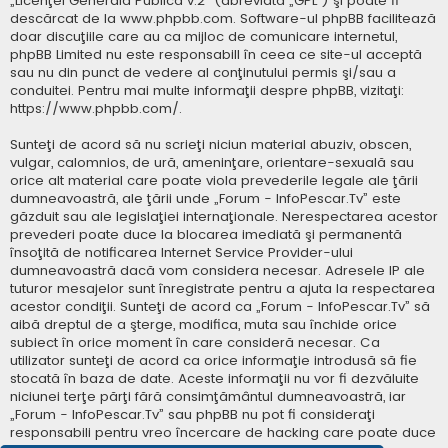
„
Licenţei Generală Publică v.2
” (abreviată „GPL”) şi poate fi
descărcat de la
www.phpbb.com
. Software-ul phpBB facilitează
doar discuţiile care au ca mijloc de comunicare internetul,
phpBB Limited nu este responsabill în ceea ce site-ul acceptă
sau nu din punct de vedere al conţinutului permis şi/sau a
conduitei. Pentru mai multe informaţii despre phpBB, vizitaţi:
https://www.phpbb.com/
.
Sunteţi de acord să nu scrieţi niciun material abuziv, obscen,
vulgar, calomnios, de ură, ameninţare, orientare-sexuală sau
orice alt material care poate viola prevederile legale ale ţării
dumneavoastră, ale ţării unde „Forum - InfoPescar.Tv” este
găzduit sau ale legislaţiei internaţionale. Nerespectarea acestor
prevederi poate duce la blocarea imediată şi permanentă
însoţită de notificarea Internet Service Provider-ului
dumneavoastră dacă vom considera necesar. Adresele IP ale
tuturor mesajelor sunt înregistrate pentru a ajuta la respectarea
acestor condiţii. Sunteţi de acord ca „Forum - InfoPescar.Tv” să
aibă dreptul de a şterge, modifica, muta sau închide orice
subiect în orice moment în care consideră necesar. Ca
utilizator sunteţi de acord ca orice informaţie introdusă să fie
stocată în baza de date. Aceste informaţii nu vor fi dezvăluite
niciunei terţe părţi fără consimţământul dumneavoastră, iar
„Forum - InfoPescar.Tv” sau phpBB nu pot fi consideraţi
responsabili pentru vreo încercare de hacking care poate duce