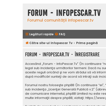
Forum - InfoPescar.Tv
Forumul comunității infopescar.tv
Legături rapide
FAQ
Către site-ul Infopescar Tv
Prima pagină
Forum - InfoPescar.Tv - Înregistrare
Accesând „Forum - InfoPescar.Tv” (în continuare “noi
legal sub incidenţa următorilor termeni. Dacă nu su
aceste reguli oricând şi ne vom strădui să vă inform
după modificări sunteţi de acord să intraţi sub inc
Forumul nostru foloseşte phpBB (în continuare “ei”,
sub incidenţa „
Licenţei Generală Publică v.2
” (abrev
de comunicare internetul, phpBB Limited nu este res
multe informaţii despre phpBB, vizitaţi:
https://www