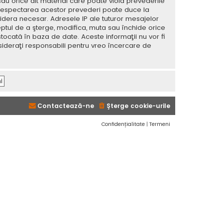
sau orice alt material care poate viola prevederile
 Nerespectarea acestor prevederi poate duce la
dera necesar. Adresele IP ale tuturor mesajelor
eptul de a şterge, modifica, muta sau închide orice
tocată în baza de date. Aceste informaţii nu vor fi
sideraţi responsabili pentru vreo încercare de
Contactează-ne
Şterge cookie-urile
Confidențialitate
|
Termeni