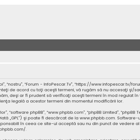
”, “nostru”, “Forum - InfoPescar.Tv”, “https://www.infopescar.tv/foru
nteţi de acord cu toţi aceşti termeni, vă rugăm să nu accesaţi şi/sa
ăm, deşi ar fi prudent să verificaţi aceşti termeni în mod regulat în 
idenţa legală a acestor termeni din momentul modificării lor.
 “lor”, “software phpBB”, “www.phpbb.com”, “phpBB Limited”, “phpBB 
iată „GPL”) şi poate fi descărcat de la
www.phpbb.com
. Software-u
ponsabill în ceea ce site-ul acceptă sau nu din punct de vedere al 
.phpbb.com/
.