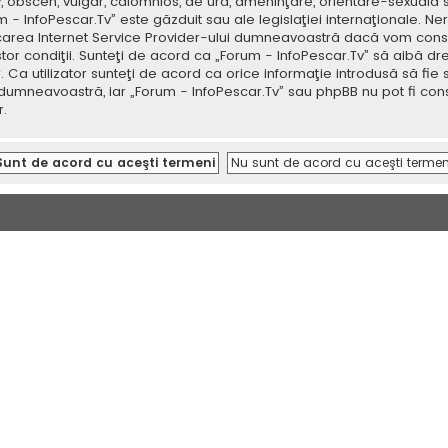
v, obscen, vulgar, calomnios, de ură, ameninţare, orientare-sexuală 
um - InfoPescar.Tv” este găzduit sau ale legislaţiei internaţionale.
icarea Internet Service Provider-ului dumneavoastră dacă vom consi
tor condiţii. Sunteţi de acord ca „Forum - InfoPescar.Tv” să aibă dr
a utilizator sunteţi de acord ca orice informaţie introdusă să fie s
 dumneavoastră, iar „Forum - InfoPescar.Tv” sau phpBB nu pot fi con
.