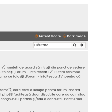
Autentificare
Dark mode
Căutare
Căutare avansată
m”), sunteţi de acord să intraţi din punct de vedere
u folosiţi „Forum - InfoPescar.Tv”. Putem schimba
timp ce folosiţi „Forum - InfoPescar.Tv” pentru că
Teams”), care este o soluţie pentru forum lansată
l phpBB facilitează doar discuţiile care au ca mijloc
conţinutului permis şi/sau a conduitei. Pentru mai