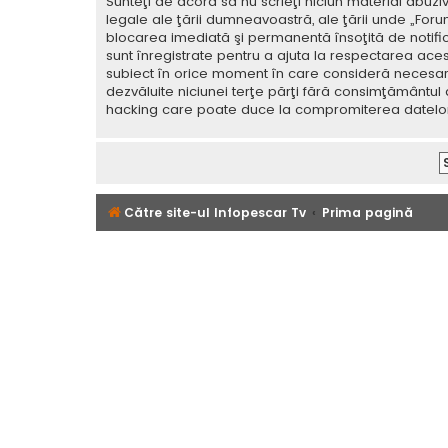
Sunteţi de acord să nu scrieţi niciun material abuzi
legale ale ţării dumneavoastră, ale ţării unde „For
blocarea imediată şi permanentă însoţită de notif
sunt înregistrate pentru a ajuta la respectarea aces
subiect în orice moment în care consideră necesar. C
dezvăluite niciunei terţe părţi fără consimţământul
hacking care poate duce la compromiterea datelor
Către site-ul Infopescar Tv
Prima pagină