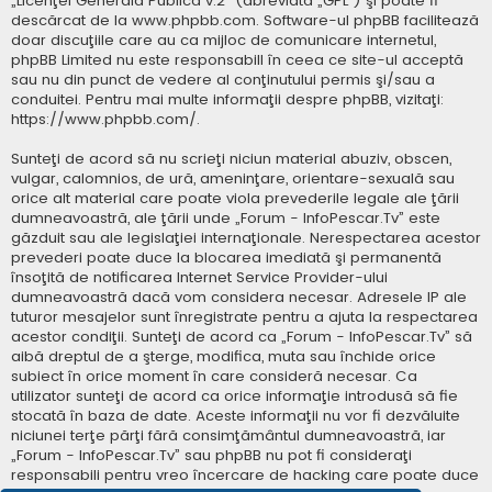
„
Licenţei Generală Publică v.2
” (abreviată „GPL”) şi poate fi
descărcat de la
www.phpbb.com
. Software-ul phpBB facilitează
doar discuţiile care au ca mijloc de comunicare internetul,
phpBB Limited nu este responsabill în ceea ce site-ul acceptă
sau nu din punct de vedere al conţinutului permis şi/sau a
conduitei. Pentru mai multe informaţii despre phpBB, vizitaţi:
https://www.phpbb.com/
.
Sunteţi de acord să nu scrieţi niciun material abuziv, obscen,
vulgar, calomnios, de ură, ameninţare, orientare-sexuală sau
orice alt material care poate viola prevederile legale ale ţării
dumneavoastră, ale ţării unde „Forum - InfoPescar.Tv” este
găzduit sau ale legislaţiei internaţionale. Nerespectarea acestor
prevederi poate duce la blocarea imediată şi permanentă
însoţită de notificarea Internet Service Provider-ului
dumneavoastră dacă vom considera necesar. Adresele IP ale
tuturor mesajelor sunt înregistrate pentru a ajuta la respectarea
acestor condiţii. Sunteţi de acord ca „Forum - InfoPescar.Tv” să
aibă dreptul de a şterge, modifica, muta sau închide orice
subiect în orice moment în care consideră necesar. Ca
utilizator sunteţi de acord ca orice informaţie introdusă să fie
stocată în baza de date. Aceste informaţii nu vor fi dezvăluite
niciunei terţe părţi fără consimţământul dumneavoastră, iar
„Forum - InfoPescar.Tv” sau phpBB nu pot fi consideraţi
responsabili pentru vreo încercare de hacking care poate duce