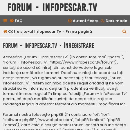
Forum - InfoPescar.Tv
FAQ
Autentificare
Dark mode
C
Către site-ul Infopescar Tv
Prima pagină
ă
Forum - InfoPescar.Tv - Înregistrare
u
t
Accesând „Forum - InfoPescar.Tv” (în continuare “noi”, “nostru”,
a
“Forum - InfoPescar.Tv”, “https://www.infopescar.tv/forum”),
sunteţi de acord să intraţi din punct de vedere legal sub
r
incidenţa următorilor termeni. Dacă nu sunteţi de acord cu toţi
e
aceşti termeni, vă rugăm să nu accesaţi şi/sau folosiţi „Forum -
InfoPescar.Tv”. Putem schimba aceste reguli oricând şi ne vom
strădui să vă informăm, deşi ar fi prudent să verificaţi aceşti
termeni în mod regulat în timp ce folosiţi „Forum - InfoPescar.Tv”
pentru că după modificări sunteţi de acord să intraţi sub
incidenţa legală a acestor termeni din momentul modificării lor.
Forumul nostru foloseşte phpBB (în continuare “ei”, “lor”,
“software phpBB”, “www.phpbb.com”, “phpBB Limited”, “phpBB
Teams”), care este o soluţie pentru forum lansată sub incidenţa