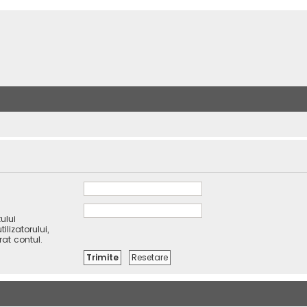
ului
lizatorului,
rat contul.