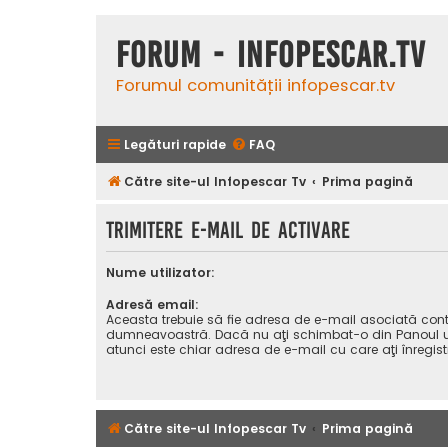
Forum - InfoPescar.Tv
Forumul comunității infopescar.tv
Legături rapide
FAQ
Către site-ul Infopescar Tv
Prima pagină
Trimitere e-mail de activare
Nume utilizator:
Adresă email:
Aceasta trebuie să fie adresa de e-mail asociată cont
dumneavoastră. Dacă nu aţi schimbat-o din Panoul uti
atunci este chiar adresa de e-mail cu care aţi înregist
Către site-ul Infopescar Tv
Prima pagină