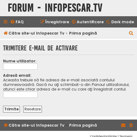
Forum - InfoPescar.Tv
FAQ
Înregistrare
Autentificare
Dark mode
C
Către site-ul Infopescar Tv
Prima pagină
ă
Trimitere e-mail de activare
u
t
Nume utilizator:
a
r
Adresă email:
Aceasta trebuie să fie adresa de e-mail asociată contului
e
dumneavoastră. Dacă nu aţi schimbat-o din Panoul utilizatorului,
atunci este chiar adresa de e-mail cu care aţi înregistrat contul.
Către site-ul Infopescar Tv
Prima pagină
Confidențialitate
|
Termeni