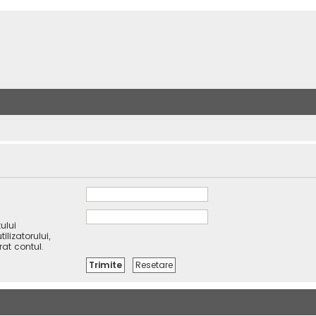
ului
lizatorului,
rat contul.