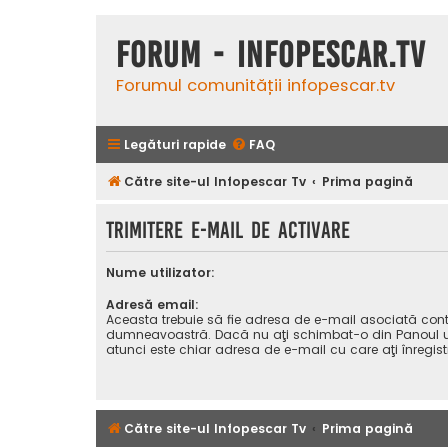
Forum - InfoPescar.Tv
Forumul comunității infopescar.tv
Legături rapide
FAQ
Către site-ul Infopescar Tv
Prima pagină
Trimitere e-mail de activare
Nume utilizator:
Adresă email:
Aceasta trebuie să fie adresa de e-mail asociată cont
dumneavoastră. Dacă nu aţi schimbat-o din Panoul uti
atunci este chiar adresa de e-mail cu care aţi înregist
Către site-ul Infopescar Tv
Prima pagină