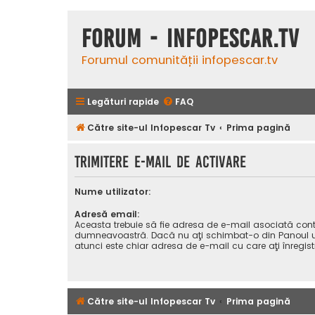
Forum - InfoPescar.Tv
Forumul comunității infopescar.tv
Legături rapide
FAQ
Către site-ul Infopescar Tv
Prima pagină
Trimitere e-mail de activare
Nume utilizator:
Adresă email:
Aceasta trebuie să fie adresa de e-mail asociată cont
dumneavoastră. Dacă nu aţi schimbat-o din Panoul uti
atunci este chiar adresa de e-mail cu care aţi înregist
Către site-ul Infopescar Tv
Prima pagină