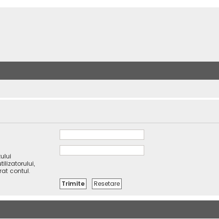
ului
lizatorului,
rat contul.