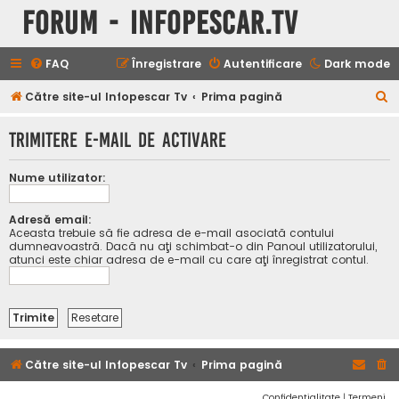
Forum - InfoPescar.Tv
FAQ
Înregistrare
Autentificare
Dark mode
C
Către site-ul Infopescar Tv
Prima pagină
ă
Trimitere e-mail de activare
u
t
Nume utilizator:
a
r
Adresă email:
Aceasta trebuie să fie adresa de e-mail asociată contului
e
dumneavoastră. Dacă nu aţi schimbat-o din Panoul utilizatorului,
atunci este chiar adresa de e-mail cu care aţi înregistrat contul.
Către site-ul Infopescar Tv
Prima pagină
Confidențialitate
|
Termeni