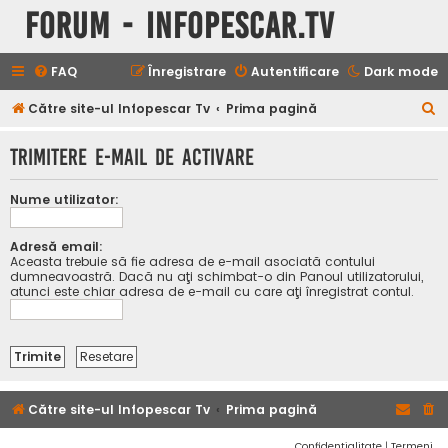
Forum - InfoPescar.Tv
FAQ
Înregistrare
Autentificare
Dark mode
C
Către site-ul Infopescar Tv
Prima pagină
ă
Trimitere e-mail de activare
u
t
Nume utilizator:
a
r
Adresă email:
Aceasta trebuie să fie adresa de e-mail asociată contului
e
dumneavoastră. Dacă nu aţi schimbat-o din Panoul utilizatorului,
atunci este chiar adresa de e-mail cu care aţi înregistrat contul.
Către site-ul Infopescar Tv
Prima pagină
Confidențialitate
|
Termeni