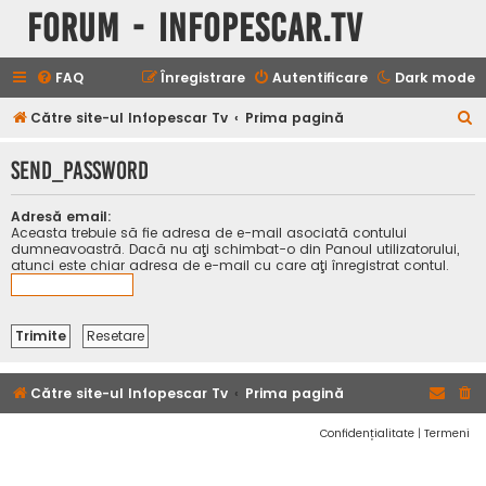
Forum - InfoPescar.Tv
FAQ
Înregistrare
Autentificare
Dark mode
C
Către site-ul Infopescar Tv
Prima pagină
ă
SEND_PASSWORD
u
t
Adresă email:
a
Aceasta trebuie să fie adresa de e-mail asociată contului
dumneavoastră. Dacă nu aţi schimbat-o din Panoul utilizatorului,
r
atunci este chiar adresa de e-mail cu care aţi înregistrat contul.
e
Către site-ul Infopescar Tv
Prima pagină
Confidențialitate
|
Termeni