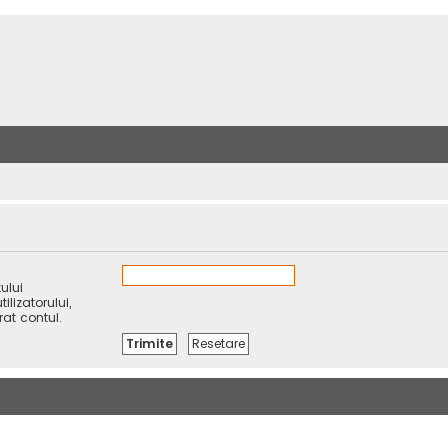
ului
lizatorului,
rat contul.