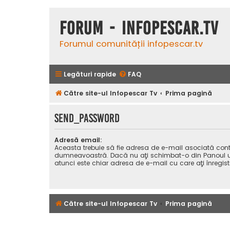
Forum - InfoPescar.Tv
Forumul comunității infopescar.tv
Legături rapide
FAQ
Către site-ul Infopescar Tv
Prima pagină
SEND_PASSWORD
Adresă email:
Aceasta trebuie să fie adresa de e-mail asociată cont
dumneavoastră. Dacă nu aţi schimbat-o din Panoul uti
atunci este chiar adresa de e-mail cu care aţi înregist
Către site-ul Infopescar Tv
Prima pagină