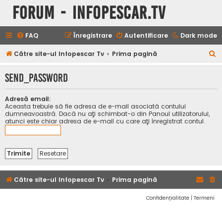
Forum - InfoPescar.Tv
FAQ
Înregistrare
Autentificare
Dark mode
C
Către site-ul Infopescar Tv
Prima pagină
ă
SEND_PASSWORD
u
t
Adresă email:
a
Aceasta trebuie să fie adresa de e-mail asociată contului
dumneavoastră. Dacă nu aţi schimbat-o din Panoul utilizatorului,
r
atunci este chiar adresa de e-mail cu care aţi înregistrat contul.
e
Către site-ul Infopescar Tv
Prima pagină
Confidențialitate
|
Termeni