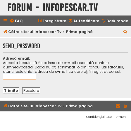
Forum - InfoPescar.Tv
FAQ
Înregistrare
Autentificare
Dark mode
C
Către site-ul Infopescar Tv
Prima pagină
ă
SEND_PASSWORD
u
t
Adresă email:
a
Aceasta trebuie să fie adresa de e-mail asociată contului
dumneavoastră. Dacă nu aţi schimbat-o din Panoul utilizatorului,
r
atunci este chiar adresa de e-mail cu care aţi înregistrat contul.
e
Către site-ul Infopescar Tv
Prima pagină
Confidențialitate
|
Termeni