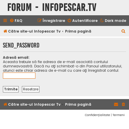
Forum - InfoPescar.Tv
FAQ
Înregistrare
Autentificare
Dark mode
C
Către site-ul Infopescar Tv
Prima pagină
ă
SEND_PASSWORD
u
t
Adresă email:
a
Aceasta trebuie să fie adresa de e-mail asociată contului
dumneavoastră. Dacă nu aţi schimbat-o din Panoul utilizatorului,
r
atunci este chiar adresa de e-mail cu care aţi înregistrat contul.
e
Către site-ul Infopescar Tv
Prima pagină
Confidențialitate
|
Termeni