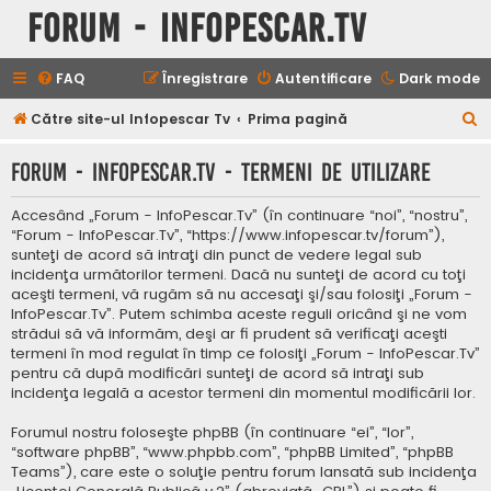
Forum - InfoPescar.Tv
FAQ
Înregistrare
Autentificare
Dark mode
C
Către site-ul Infopescar Tv
Prima pagină
ă
Forum - InfoPescar.Tv - Termeni de utilizare
u
t
Accesând „Forum - InfoPescar.Tv” (în continuare “noi”, “nostru”,
a
“Forum - InfoPescar.Tv”, “https://www.infopescar.tv/forum”),
sunteţi de acord să intraţi din punct de vedere legal sub
r
incidenţa următorilor termeni. Dacă nu sunteţi de acord cu toţi
e
aceşti termeni, vă rugăm să nu accesaţi şi/sau folosiţi „Forum -
InfoPescar.Tv”. Putem schimba aceste reguli oricând şi ne vom
strădui să vă informăm, deşi ar fi prudent să verificaţi aceşti
termeni în mod regulat în timp ce folosiţi „Forum - InfoPescar.Tv”
pentru că după modificări sunteţi de acord să intraţi sub
incidenţa legală a acestor termeni din momentul modificării lor.
Forumul nostru foloseşte phpBB (în continuare “ei”, “lor”,
“software phpBB”, “www.phpbb.com”, “phpBB Limited”, “phpBB
Teams”), care este o soluţie pentru forum lansată sub incidenţa