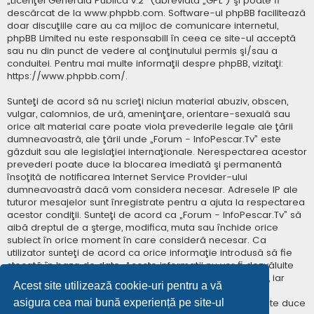
„
Licenţei Generală Publică v.2
” (abreviată „GPL”) şi poate fi
descărcat de la
www.phpbb.com
. Software-ul phpBB facilitează
doar discuţiile care au ca mijloc de comunicare internetul,
phpBB Limited nu este responsabill în ceea ce site-ul acceptă
sau nu din punct de vedere al conţinutului permis şi/sau a
conduitei. Pentru mai multe informaţii despre phpBB, vizitaţi:
https://www.phpbb.com/
.
Sunteţi de acord să nu scrieţi niciun material abuziv, obscen,
vulgar, calomnios, de ură, ameninţare, orientare-sexuală sau
orice alt material care poate viola prevederile legale ale ţării
dumneavoastră, ale ţării unde „Forum - InfoPescar.Tv” este
găzduit sau ale legislaţiei internaţionale. Nerespectarea acestor
prevederi poate duce la blocarea imediată şi permanentă
însoţită de notificarea Internet Service Provider-ului
dumneavoastră dacă vom considera necesar. Adresele IP ale
tuturor mesajelor sunt înregistrate pentru a ajuta la respectarea
acestor condiţii. Sunteţi de acord ca „Forum - InfoPescar.Tv” să
aibă dreptul de a şterge, modifica, muta sau închide orice
subiect în orice moment în care consideră necesar. Ca
utilizator sunteţi de acord ca orice informaţie introdusă să fie
stocată în baza de date. Aceste informaţii nu vor fi dezvăluite
niciunei terţe părţi fără consimţământul dumneavoastră, iar
Acest site utilizează cookie-uri pentru a vă
„Forum - InfoPescar.Tv” sau phpBB nu pot fi consideraţi
asigura cea mai bună experiență pe site-ul
responsabili pentru vreo încercare de hacking care poate duce