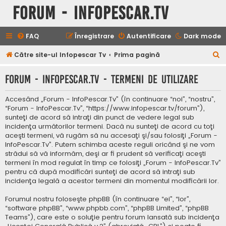
Forum - InfoPescar.Tv
FAQ
Înregistrare
Autentificare
Dark mode
C
Către site-ul Infopescar Tv
Prima pagină
ă
Forum - InfoPescar.Tv - Termeni de utilizare
u
t
Accesând „Forum - InfoPescar.Tv” (în continuare “noi”, “nostru”,
a
“Forum - InfoPescar.Tv”, “https://www.infopescar.tv/forum”),
sunteţi de acord să intraţi din punct de vedere legal sub
r
incidenţa următorilor termeni. Dacă nu sunteţi de acord cu toţi
e
aceşti termeni, vă rugăm să nu accesaţi şi/sau folosiţi „Forum -
InfoPescar.Tv”. Putem schimba aceste reguli oricând şi ne vom
strădui să vă informăm, deşi ar fi prudent să verificaţi aceşti
termeni în mod regulat în timp ce folosiţi „Forum - InfoPescar.Tv”
pentru că după modificări sunteţi de acord să intraţi sub
incidenţa legală a acestor termeni din momentul modificării lor.
Forumul nostru foloseşte phpBB (în continuare “ei”, “lor”,
“software phpBB”, “www.phpbb.com”, “phpBB Limited”, “phpBB
Teams”), care este o soluţie pentru forum lansată sub incidenţa