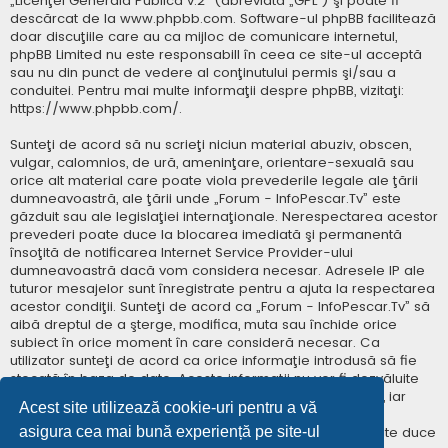
„
Licenţei Generală Publică v.2
” (abreviată „GPL”) şi poate fi
descărcat de la
www.phpbb.com
. Software-ul phpBB facilitează
doar discuţiile care au ca mijloc de comunicare internetul,
phpBB Limited nu este responsabill în ceea ce site-ul acceptă
sau nu din punct de vedere al conţinutului permis şi/sau a
conduitei. Pentru mai multe informaţii despre phpBB, vizitaţi:
https://www.phpbb.com/
.
Sunteţi de acord să nu scrieţi niciun material abuziv, obscen,
vulgar, calomnios, de ură, ameninţare, orientare-sexuală sau
orice alt material care poate viola prevederile legale ale ţării
dumneavoastră, ale ţării unde „Forum - InfoPescar.Tv” este
găzduit sau ale legislaţiei internaţionale. Nerespectarea acestor
prevederi poate duce la blocarea imediată şi permanentă
însoţită de notificarea Internet Service Provider-ului
dumneavoastră dacă vom considera necesar. Adresele IP ale
tuturor mesajelor sunt înregistrate pentru a ajuta la respectarea
acestor condiţii. Sunteţi de acord ca „Forum - InfoPescar.Tv” să
aibă dreptul de a şterge, modifica, muta sau închide orice
subiect în orice moment în care consideră necesar. Ca
utilizator sunteţi de acord ca orice informaţie introdusă să fie
stocată în baza de date. Aceste informaţii nu vor fi dezvăluite
niciunei terţe părţi fără consimţământul dumneavoastră, iar
Acest site utilizează cookie-uri pentru a vă
„Forum - InfoPescar.Tv” sau phpBB nu pot fi consideraţi
asigura cea mai bună experiență pe site-ul
responsabili pentru vreo încercare de hacking care poate duce