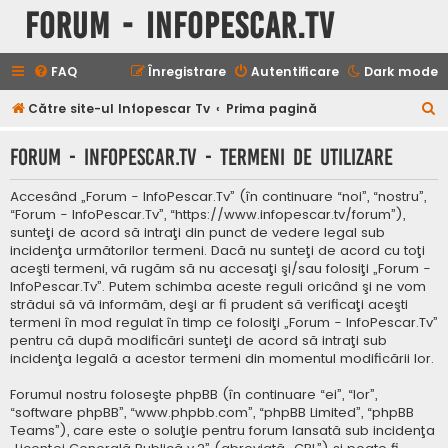
Forum - InfoPescar.Tv
FAQ
Înregistrare
Autentificare
Dark mode
C
Către site-ul Infopescar Tv
Prima pagină
ă
Forum - InfoPescar.Tv - Termeni de utilizare
u
t
Accesând „Forum - InfoPescar.Tv” (în continuare “noi”, “nostru”,
a
“Forum - InfoPescar.Tv”, “https://www.infopescar.tv/forum”),
sunteţi de acord să intraţi din punct de vedere legal sub
r
incidenţa următorilor termeni. Dacă nu sunteţi de acord cu toţi
e
aceşti termeni, vă rugăm să nu accesaţi şi/sau folosiţi „Forum -
InfoPescar.Tv”. Putem schimba aceste reguli oricând şi ne vom
strădui să vă informăm, deşi ar fi prudent să verificaţi aceşti
termeni în mod regulat în timp ce folosiţi „Forum - InfoPescar.Tv”
pentru că după modificări sunteţi de acord să intraţi sub
incidenţa legală a acestor termeni din momentul modificării lor.
Forumul nostru foloseşte phpBB (în continuare “ei”, “lor”,
“software phpBB”, “www.phpbb.com”, “phpBB Limited”, “phpBB
Teams”), care este o soluţie pentru forum lansată sub incidenţa