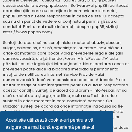
„
Licenţei Generală Publică v.2
” (abreviată „GPL”) şi poate fi
descărcat de la
www.phpbb.com
. Software-ul phpBB facilitează
doar discuţiile care au ca mijloc de comunicare internetul,
phpBB Limited nu este responsabill în ceea ce site-ul acceptă
sau nu din punct de vedere al conţinutului permis şi/sau a
conduitei. Pentru mai multe informaţii despre phpBB, vizitaţi:
https://www.phpbb.com/
.
Sunteţi de acord să nu scrieţi niciun material abuziv, obscen,
vulgar, calomnios, de ură, ameninţare, orientare-sexuală sau
orice alt material care poate viola prevederile legale ale ţării
dumneavoastră, ale ţării unde „Forum - InfoPescar.Tv” este
găzduit sau ale legislaţiei internaţionale. Nerespectarea acestor
prevederi poate duce la blocarea imediată şi permanentă
însoţită de notificarea Internet Service Provider-ului
dumneavoastră dacă vom considera necesar. Adresele IP ale
tuturor mesajelor sunt înregistrate pentru a ajuta la respectarea
acestor condiţii. Sunteţi de acord ca „Forum - InfoPescar.Tv” să
aibă dreptul de a şterge, modifica, muta sau închide orice
subiect în orice moment în care consideră necesar. Ca
utilizator sunteţi de acord ca orice informaţie introdusă să fie
stocată în baza de date. Aceste informaţii nu vor fi dezvăluite
niciunei terţe părţi fără consimţământul dumneavoastră, iar
Acest site utilizează cookie-uri pentru a vă
„Forum - InfoPescar.Tv” sau phpBB nu pot fi consideraţi
asigura cea mai bună experiență pe site-ul
responsabili pentru vreo încercare de hacking care poate duce