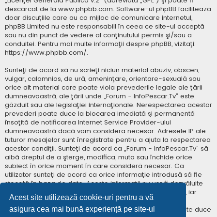
„
Licenţei Generală Publică v.2
” (abreviată „GPL”) şi poate fi
descărcat de la
www.phpbb.com
. Software-ul phpBB facilitează
doar discuţiile care au ca mijloc de comunicare internetul,
phpBB Limited nu este responsabill în ceea ce site-ul acceptă
sau nu din punct de vedere al conţinutului permis şi/sau a
conduitei. Pentru mai multe informaţii despre phpBB, vizitaţi:
https://www.phpbb.com/
.
Sunteţi de acord să nu scrieţi niciun material abuziv, obscen,
vulgar, calomnios, de ură, ameninţare, orientare-sexuală sau
orice alt material care poate viola prevederile legale ale ţării
dumneavoastră, ale ţării unde „Forum - InfoPescar.Tv” este
găzduit sau ale legislaţiei internaţionale. Nerespectarea acestor
prevederi poate duce la blocarea imediată şi permanentă
însoţită de notificarea Internet Service Provider-ului
dumneavoastră dacă vom considera necesar. Adresele IP ale
tuturor mesajelor sunt înregistrate pentru a ajuta la respectarea
acestor condiţii. Sunteţi de acord ca „Forum - InfoPescar.Tv” să
aibă dreptul de a şterge, modifica, muta sau închide orice
subiect în orice moment în care consideră necesar. Ca
utilizator sunteţi de acord ca orice informaţie introdusă să fie
stocată în baza de date. Aceste informaţii nu vor fi dezvăluite
niciunei terţe părţi fără consimţământul dumneavoastră, iar
Acest site utilizează cookie-uri pentru a vă
„Forum - InfoPescar.Tv” sau phpBB nu pot fi consideraţi
asigura cea mai bună experiență pe site-ul
responsabili pentru vreo încercare de hacking care poate duce