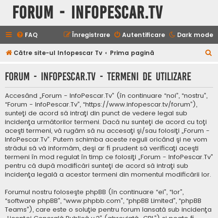
Forum - InfoPescar.Tv
FAQ
Înregistrare
Autentificare
Dark mode
C
Către site-ul Infopescar Tv
Prima pagină
ă
Forum - InfoPescar.Tv - Termeni de utilizare
u
t
Accesând „Forum - InfoPescar.Tv” (în continuare “noi”, “nostru”,
a
“Forum - InfoPescar.Tv”, “https://www.infopescar.tv/forum”),
sunteţi de acord să intraţi din punct de vedere legal sub
r
incidenţa următorilor termeni. Dacă nu sunteţi de acord cu toţi
e
aceşti termeni, vă rugăm să nu accesaţi şi/sau folosiţi „Forum -
InfoPescar.Tv”. Putem schimba aceste reguli oricând şi ne vom
strădui să vă informăm, deşi ar fi prudent să verificaţi aceşti
termeni în mod regulat în timp ce folosiţi „Forum - InfoPescar.Tv”
pentru că după modificări sunteţi de acord să intraţi sub
incidenţa legală a acestor termeni din momentul modificării lor.
Forumul nostru foloseşte phpBB (în continuare “ei”, “lor”,
“software phpBB”, “www.phpbb.com”, “phpBB Limited”, “phpBB
Teams”), care este o soluţie pentru forum lansată sub incidenţa