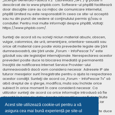
„
Licenţei Generală Publică v.2
” (abreviată „GPL”) şi poate fi
descărcat de la
www.phpbb.com
. Software-ul phpBB facilitează
doar discuţiile care au ca mijloc de comunicare internetul,
phpBB Limited nu este responsabill în ceea ce site-ul acceptă
sau nu din punct de vedere al conţinutului permis şi/sau a
conduitei. Pentru mai multe informaţii despre phpBB, vizitaţi:
https://www.phpbb.com/
.
Sunteţi de acord să nu scrieţi niciun material abuziv, obscen,
vulgar, calomnios, de ură, ameninţare, orientare-sexuală sau
orice alt material care poate viola prevederile legale ale ţării
dumneavoastră, ale ţării unde „Forum - InfoPescar.Tv” este
găzduit sau ale legislaţiei internaţionale. Nerespectarea acestor
prevederi poate duce la blocarea imediată şi permanentă
însoţită de notificarea Internet Service Provider-ului
dumneavoastră dacă vom considera necesar. Adresele IP ale
tuturor mesajelor sunt înregistrate pentru a ajuta la respectarea
acestor condiţii. Sunteţi de acord ca „Forum - InfoPescar.Tv” să
aibă dreptul de a şterge, modifica, muta sau închide orice
subiect în orice moment în care consideră necesar. Ca
utilizator sunteţi de acord ca orice informaţie introdusă să fie
stocată în baza de date. Aceste informaţii nu vor fi dezvăluite
niciunei terţe părţi fără consimţământul dumneavoastră, iar
Acest site utilizează cookie-uri pentru a vă
„Forum - InfoPescar.Tv” sau phpBB nu pot fi consideraţi
asigura cea mai bună experiență pe site-ul
responsabili pentru vreo încercare de hacking care poate duce