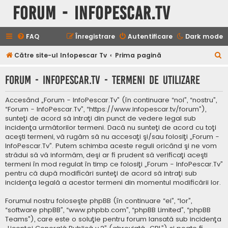
Forum - InfoPescar.Tv
FAQ
Înregistrare
Autentificare
Dark mode
C
Către site-ul Infopescar Tv
Prima pagină
ă
Forum - InfoPescar.Tv - Termeni de utilizare
u
t
Accesând „Forum - InfoPescar.Tv” (în continuare “noi”, “nostru”,
a
“Forum - InfoPescar.Tv”, “https://www.infopescar.tv/forum”),
sunteţi de acord să intraţi din punct de vedere legal sub
r
incidenţa următorilor termeni. Dacă nu sunteţi de acord cu toţi
e
aceşti termeni, vă rugăm să nu accesaţi şi/sau folosiţi „Forum -
InfoPescar.Tv”. Putem schimba aceste reguli oricând şi ne vom
strădui să vă informăm, deşi ar fi prudent să verificaţi aceşti
termeni în mod regulat în timp ce folosiţi „Forum - InfoPescar.Tv”
pentru că după modificări sunteţi de acord să intraţi sub
incidenţa legală a acestor termeni din momentul modificării lor.
Forumul nostru foloseşte phpBB (în continuare “ei”, “lor”,
“software phpBB”, “www.phpbb.com”, “phpBB Limited”, “phpBB
Teams”), care este o soluţie pentru forum lansată sub incidenţa