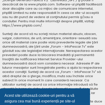
„
Licenţei Generală Publică v.2
” (abreviată „GPL”) şi poate fi
descărcat de la
www.phpbb.com
. Software-ul phpBB facilitează
doar discuţiile care au ca mijloc de comunicare internetul,
phpBB Limited nu este responsabill în ceea ce site-ul acceptă
sau nu din punct de vedere al conţinutului permis şi/sau a
conduitei. Pentru mai multe informaţii despre phpBB, vizitaţi:
https://www.phpbb.com/
.
Sunteţi de acord să nu scrieţi niciun material abuziv, obscen,
vulgar, calomnios, de ură, ameninţare, orientare-sexuală sau
orice alt material care poate viola prevederile legale ale ţării
dumneavoastră, ale ţării unde „Forum - InfoPescar.Tv” este
găzduit sau ale legislaţiei internaţionale. Nerespectarea acestor
prevederi poate duce la blocarea imediată şi permanentă
însoţită de notificarea Internet Service Provider-ului
dumneavoastră dacă vom considera necesar. Adresele IP ale
tuturor mesajelor sunt înregistrate pentru a ajuta la respectarea
acestor condiţii. Sunteţi de acord ca „Forum - InfoPescar.Tv” să
aibă dreptul de a şterge, modifica, muta sau închide orice
subiect în orice moment în care consideră necesar. Ca
utilizator sunteţi de acord ca orice informaţie introdusă să fie
stocată în baza de date. Aceste informaţii nu vor fi dezvăluite
niciunei terţe părţi fără consimţământul dumneavoastră, iar
Acest site utilizează cookie-uri pentru a vă
„Forum - InfoPescar.Tv” sau phpBB nu pot fi consideraţi
asigura cea mai bună experiență pe site-ul
responsabili pentru vreo încercare de hacking care poate duce