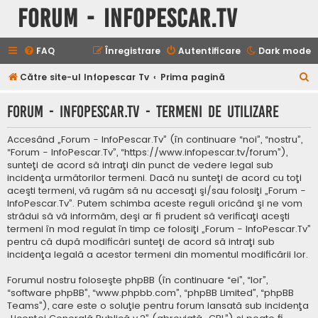
Forum - InfoPescar.Tv
FAQ
Înregistrare
Autentificare
Dark mode
C
Către site-ul Infopescar Tv
Prima pagină
ă
Forum - InfoPescar.Tv - Termeni de utilizare
u
t
Accesând „Forum - InfoPescar.Tv” (în continuare “noi”, “nostru”,
a
“Forum - InfoPescar.Tv”, “https://www.infopescar.tv/forum”),
sunteţi de acord să intraţi din punct de vedere legal sub
r
incidenţa următorilor termeni. Dacă nu sunteţi de acord cu toţi
e
aceşti termeni, vă rugăm să nu accesaţi şi/sau folosiţi „Forum -
InfoPescar.Tv”. Putem schimba aceste reguli oricând şi ne vom
strădui să vă informăm, deşi ar fi prudent să verificaţi aceşti
termeni în mod regulat în timp ce folosiţi „Forum - InfoPescar.Tv”
pentru că după modificări sunteţi de acord să intraţi sub
incidenţa legală a acestor termeni din momentul modificării lor.
Forumul nostru foloseşte phpBB (în continuare “ei”, “lor”,
“software phpBB”, “www.phpbb.com”, “phpBB Limited”, “phpBB
Teams”), care este o soluţie pentru forum lansată sub incidenţa