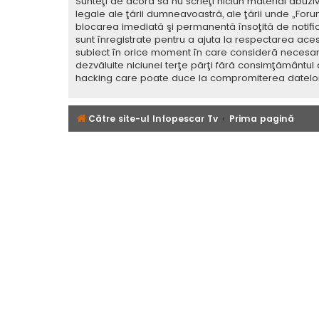
Sunteţi de acord să nu scrieţi niciun material abuzi
legale ale ţării dumneavoastră, ale ţării unde „For
blocarea imediată şi permanentă însoţită de notif
sunt înregistrate pentru a ajuta la respectarea aces
subiect în orice moment în care consideră necesar. C
dezvăluite niciunei terţe părţi fără consimţământul
hacking care poate duce la compromiterea datelor
Către site-ul Infopescar Tv
Prima pagină