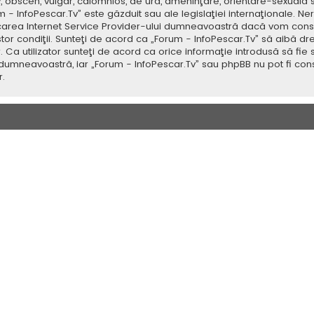
v, obscen, vulgar, calomnios, de ură, ameninţare, orientare-sexuală 
um - InfoPescar.Tv” este găzduit sau ale legislaţiei internaţionale.
icarea Internet Service Provider-ului dumneavoastră dacă vom consi
tor condiţii. Sunteţi de acord ca „Forum - InfoPescar.Tv” să aibă dr
a utilizator sunteţi de acord ca orice informaţie introdusă să fie s
 dumneavoastră, iar „Forum - InfoPescar.Tv” sau phpBB nu pot fi con
.