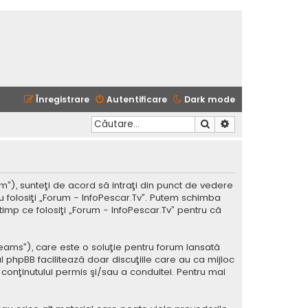
Înregistrare
Autentificare
Dark mode
Căutare
Căutare avansată
m”), sunteţi de acord să intraţi din punct de vedere
u folosiţi „Forum - InfoPescar.Tv”. Putem schimba
timp ce folosiţi „Forum - InfoPescar.Tv” pentru că
Teams”), care este o soluţie pentru forum lansată
l phpBB facilitează doar discuţiile care au ca mijloc
conţinutului permis şi/sau a conduitei. Pentru mai