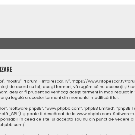
izare
”, “nostru”, “Forum - InfoPescar.Tv”, “https://www.infopescar.tv/foru
nteţi de acord cu toţi aceşti termeni, vă rugăm să nu accesaţi şi/sa
ăm, deşi ar fi prudent să verificaţi aceşti termeni în mod regulat în 
idenţa legală a acestor termeni din momentul modificării lor.
 “lor”, “software phpBB”, “www.phpbb.com”, “phpBB Limited”, “phpBB 
iată „GPL”) şi poate fi descărcat de la
www.phpbb.com
. Software-u
ponsabill în ceea ce site-ul acceptă sau nu din punct de vedere al 
.phpbb.com/
.