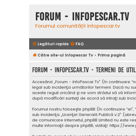
Forum - InfoPescar.Tv
Forumul comunității infopescar.tv
Legături rapide
FAQ
Către site-ul Infopescar Tv
Prima pagină
Forum - InfoPescar.Tv - Termeni de util
Accesând „Forum - InfoPescar.Tv” (în continuare “noi
legal sub incidenţa următorilor termeni. Dacă nu su
aceste reguli oricând şi ne vom strădui să vă inform
după modificări sunteţi de acord să intraţi sub inc
Forumul nostru foloseşte phpBB (în continuare “ei”,
sub incidenţa „
Licenţei Generală Publică v.2
” (abrev
de comunicare internetul, phpBB Limited nu este res
multe informaţii despre phpBB, vizitaţi:
https://www