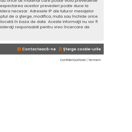
sau orice alt material care poate viola prevederile
 Nerespectarea acestor prevederi poate duce la
dera necesar. Adresele IP ale tuturor mesajelor
eptul de a şterge, modifica, muta sau închide orice
tocată în baza de date. Aceste informaţii nu vor fi
sideraţi responsabili pentru vreo încercare de
Contactează-ne
Şterge cookie-urile
Confidențialitate
|
Termeni