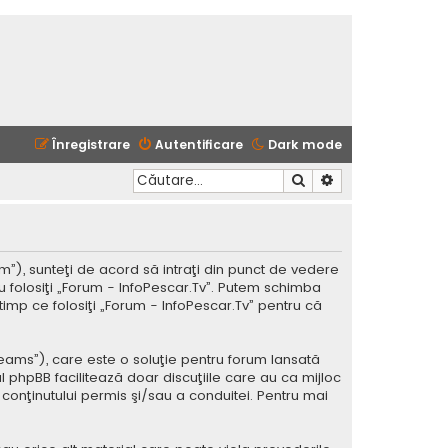
Înregistrare
Autentificare
Dark mode
Căutare
Căutare avansată
m”), sunteţi de acord să intraţi din punct de vedere
u folosiţi „Forum - InfoPescar.Tv”. Putem schimba
timp ce folosiţi „Forum - InfoPescar.Tv” pentru că
Teams”), care este o soluţie pentru forum lansată
l phpBB facilitează doar discuţiile care au ca mijloc
conţinutului permis şi/sau a conduitei. Pentru mai