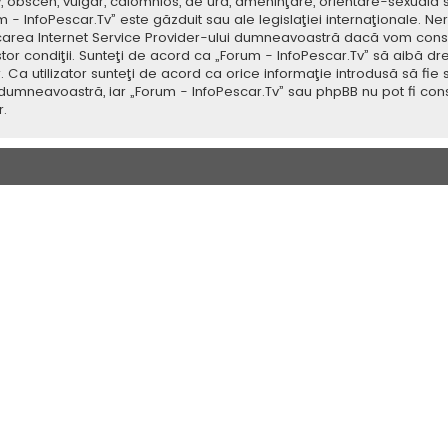
v, obscen, vulgar, calomnios, de ură, ameninţare, orientare-sexuală 
um - InfoPescar.Tv” este găzduit sau ale legislaţiei internaţionale.
icarea Internet Service Provider-ului dumneavoastră dacă vom consi
tor condiţii. Sunteţi de acord ca „Forum - InfoPescar.Tv” să aibă dr
a utilizator sunteţi de acord ca orice informaţie introdusă să fie s
 dumneavoastră, iar „Forum - InfoPescar.Tv” sau phpBB nu pot fi con
.