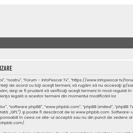
izare
”, “nostru”, “Forum - InfoPescar.Tv”, “https://www.infopescar.tv/foru
nteţi de acord cu toţi aceşti termeni, vă rugăm să nu accesaţi şi/sa
ăm, deşi ar fi prudent să verificaţi aceşti termeni în mod regulat în 
idenţa legală a acestor termeni din momentul modificării lor.
 “lor”, “software phpBB”, “www.phpbb.com”, “phpBB Limited”, “phpBB 
iată „GPL”) şi poate fi descărcat de la
www.phpbb.com
. Software-u
ponsabill în ceea ce site-ul acceptă sau nu din punct de vedere al 
.phpbb.com/
.