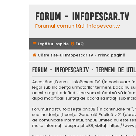
Forum - InfoPescar.Tv
Forumul comunității infopescar.tv
Legături rapide
FAQ
Către site-ul Infopescar Tv
Prima pagină
Forum - InfoPescar.Tv - Termeni de util
Accesând „Forum - InfoPescar.Tv” (în continuare “noi
legal sub incidenţa următorilor termeni. Dacă nu su
aceste reguli oricând şi ne vom strădui să vă inform
după modificări sunteţi de acord să intraţi sub inc
Forumul nostru foloseşte phpBB (în continuare “ei”,
sub incidenţa „
Licenţei Generală Publică v.2
” (abrev
de comunicare internetul, phpBB Limited nu este res
multe informaţii despre phpBB, vizitaţi:
https://www