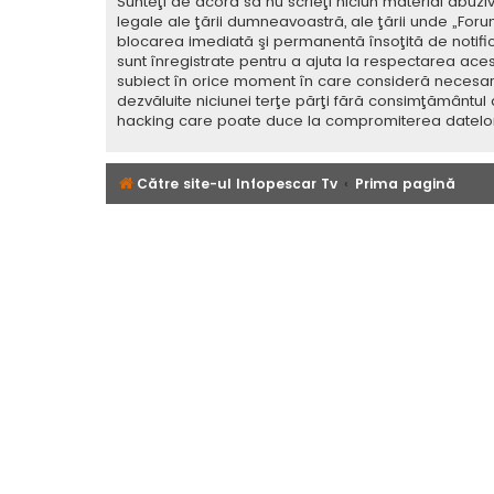
Sunteţi de acord să nu scrieţi niciun material abuzi
legale ale ţării dumneavoastră, ale ţării unde „For
blocarea imediată şi permanentă însoţită de notif
sunt înregistrate pentru a ajuta la respectarea aces
subiect în orice moment în care consideră necesar. C
dezvăluite niciunei terţe părţi fără consimţământul
hacking care poate duce la compromiterea datelor
Către site-ul Infopescar Tv
Prima pagină