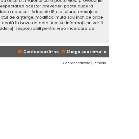
sau orice alt material care poate viola prevederile
 Nerespectarea acestor prevederi poate duce la
dera necesar. Adresele IP ale tuturor mesajelor
eptul de a şterge, modifica, muta sau închide orice
tocată în baza de date. Aceste informaţii nu vor fi
sideraţi responsabili pentru vreo încercare de
Contactează-ne
Şterge cookie-urile
Confidențialitate
|
Termeni