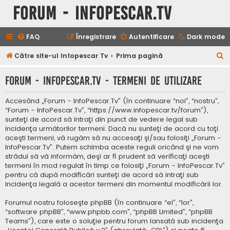
Forum - InfoPescar.Tv
FAQ
Înregistrare
Autentificare
Dark mode
C
Către site-ul Infopescar Tv
Prima pagină
ă
Forum - InfoPescar.Tv - Termeni de utilizare
u
t
Accesând „Forum - InfoPescar.Tv” (în continuare “noi”, “nostru”,
a
“Forum - InfoPescar.Tv”, “https://www.infopescar.tv/forum”),
sunteţi de acord să intraţi din punct de vedere legal sub
r
incidenţa următorilor termeni. Dacă nu sunteţi de acord cu toţi
e
aceşti termeni, vă rugăm să nu accesaţi şi/sau folosiţi „Forum -
InfoPescar.Tv”. Putem schimba aceste reguli oricând şi ne vom
strădui să vă informăm, deşi ar fi prudent să verificaţi aceşti
termeni în mod regulat în timp ce folosiţi „Forum - InfoPescar.Tv”
pentru că după modificări sunteţi de acord să intraţi sub
incidenţa legală a acestor termeni din momentul modificării lor.
Forumul nostru foloseşte phpBB (în continuare “ei”, “lor”,
“software phpBB”, “www.phpbb.com”, “phpBB Limited”, “phpBB
Teams”), care este o soluţie pentru forum lansată sub incidenţa