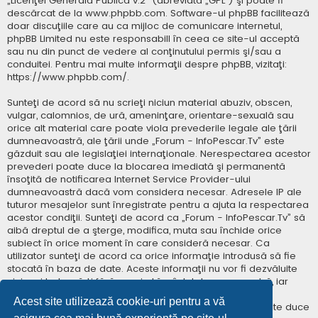
„
Licenţei Generală Publică v.2
” (abreviată „GPL”) şi poate fi
descărcat de la
www.phpbb.com
. Software-ul phpBB facilitează
doar discuţiile care au ca mijloc de comunicare internetul,
phpBB Limited nu este responsabill în ceea ce site-ul acceptă
sau nu din punct de vedere al conţinutului permis şi/sau a
conduitei. Pentru mai multe informaţii despre phpBB, vizitaţi:
https://www.phpbb.com/
.
Sunteţi de acord să nu scrieţi niciun material abuziv, obscen,
vulgar, calomnios, de ură, ameninţare, orientare-sexuală sau
orice alt material care poate viola prevederile legale ale ţării
dumneavoastră, ale ţării unde „Forum - InfoPescar.Tv” este
găzduit sau ale legislaţiei internaţionale. Nerespectarea acestor
prevederi poate duce la blocarea imediată şi permanentă
însoţită de notificarea Internet Service Provider-ului
dumneavoastră dacă vom considera necesar. Adresele IP ale
tuturor mesajelor sunt înregistrate pentru a ajuta la respectarea
acestor condiţii. Sunteţi de acord ca „Forum - InfoPescar.Tv” să
aibă dreptul de a şterge, modifica, muta sau închide orice
subiect în orice moment în care consideră necesar. Ca
utilizator sunteţi de acord ca orice informaţie introdusă să fie
stocată în baza de date. Aceste informaţii nu vor fi dezvăluite
niciunei terţe părţi fără consimţământul dumneavoastră, iar
„Forum - InfoPescar.Tv” sau phpBB nu pot fi consideraţi
Acest site utilizează cookie-uri pentru a vă
responsabili pentru vreo încercare de hacking care poate duce