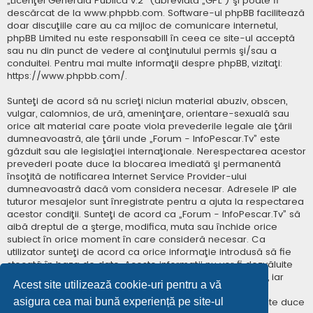
„
Licenţei Generală Publică v.2
” (abreviată „GPL”) şi poate fi
descărcat de la
www.phpbb.com
. Software-ul phpBB facilitează
doar discuţiile care au ca mijloc de comunicare internetul,
phpBB Limited nu este responsabill în ceea ce site-ul acceptă
sau nu din punct de vedere al conţinutului permis şi/sau a
conduitei. Pentru mai multe informaţii despre phpBB, vizitaţi:
https://www.phpbb.com/
.
Sunteţi de acord să nu scrieţi niciun material abuziv, obscen,
vulgar, calomnios, de ură, ameninţare, orientare-sexuală sau
orice alt material care poate viola prevederile legale ale ţării
dumneavoastră, ale ţării unde „Forum - InfoPescar.Tv” este
găzduit sau ale legislaţiei internaţionale. Nerespectarea acestor
prevederi poate duce la blocarea imediată şi permanentă
însoţită de notificarea Internet Service Provider-ului
dumneavoastră dacă vom considera necesar. Adresele IP ale
tuturor mesajelor sunt înregistrate pentru a ajuta la respectarea
acestor condiţii. Sunteţi de acord ca „Forum - InfoPescar.Tv” să
aibă dreptul de a şterge, modifica, muta sau închide orice
subiect în orice moment în care consideră necesar. Ca
utilizator sunteţi de acord ca orice informaţie introdusă să fie
stocată în baza de date. Aceste informaţii nu vor fi dezvăluite
niciunei terţe părţi fără consimţământul dumneavoastră, iar
Acest site utilizează cookie-uri pentru a vă
„Forum - InfoPescar.Tv” sau phpBB nu pot fi consideraţi
asigura cea mai bună experiență pe site-ul
responsabili pentru vreo încercare de hacking care poate duce