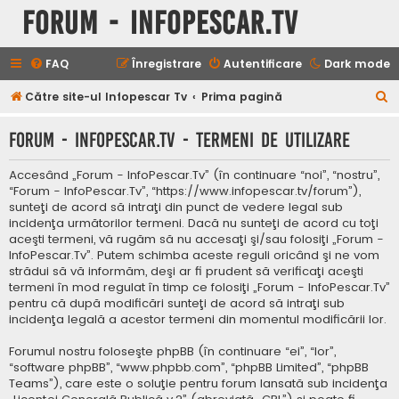
Forum - InfoPescar.Tv
FAQ
Înregistrare
Autentificare
Dark mode
C
Către site-ul Infopescar Tv
Prima pagină
ă
Forum - InfoPescar.Tv - Termeni de utilizare
u
t
Accesând „Forum - InfoPescar.Tv” (în continuare “noi”, “nostru”,
a
“Forum - InfoPescar.Tv”, “https://www.infopescar.tv/forum”),
sunteţi de acord să intraţi din punct de vedere legal sub
r
incidenţa următorilor termeni. Dacă nu sunteţi de acord cu toţi
e
aceşti termeni, vă rugăm să nu accesaţi şi/sau folosiţi „Forum -
InfoPescar.Tv”. Putem schimba aceste reguli oricând şi ne vom
strădui să vă informăm, deşi ar fi prudent să verificaţi aceşti
termeni în mod regulat în timp ce folosiţi „Forum - InfoPescar.Tv”
pentru că după modificări sunteţi de acord să intraţi sub
incidenţa legală a acestor termeni din momentul modificării lor.
Forumul nostru foloseşte phpBB (în continuare “ei”, “lor”,
“software phpBB”, “www.phpbb.com”, “phpBB Limited”, “phpBB
Teams”), care este o soluţie pentru forum lansată sub incidenţa