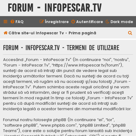
Forum - InfoPescar.Tv
FAQ
Înregistrare
Autentificare
Dark mode
C
Către site-ul Infopescar Tv
Prima pagină
ă
Forum - InfoPescar.Tv - Termeni de utilizare
u
t
Accesând „Forum - InfoPescar.Tv” (în continuare “noi”, “nostru”,
a
“Forum - InfoPescar.Tv”, “https://www.infopescar.tv/forum”),
sunteţi de acord să intraţi din punct de vedere legal sub
r
incidenţa următorilor termeni. Dacă nu sunteţi de acord cu toţi
e
aceşti termeni, vă rugăm să nu accesaţi şi/sau folosiţi „Forum -
InfoPescar.Tv”. Putem schimba aceste reguli oricând şi ne vom
strădui să vă informăm, deşi ar fi prudent să verificaţi aceşti
termeni în mod regulat în timp ce folosiţi „Forum - InfoPescar.Tv”
pentru că după modificări sunteţi de acord să intraţi sub
incidenţa legală a acestor termeni din momentul modificării lor.
Forumul nostru foloseşte phpBB (în continuare “ei”, “lor”,
“software phpBB”, “www.phpbb.com”, “phpBB Limited”, “phpBB
Teams”), care este o soluţie pentru forum lansată sub incidenţa