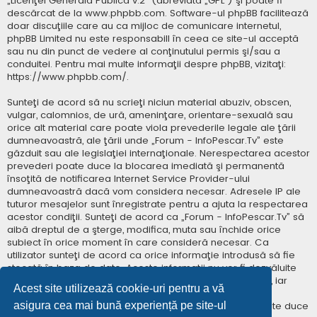
„
Licenţei Generală Publică v.2
” (abreviată „GPL”) şi poate fi
descărcat de la
www.phpbb.com
. Software-ul phpBB facilitează
doar discuţiile care au ca mijloc de comunicare internetul,
phpBB Limited nu este responsabill în ceea ce site-ul acceptă
sau nu din punct de vedere al conţinutului permis şi/sau a
conduitei. Pentru mai multe informaţii despre phpBB, vizitaţi:
https://www.phpbb.com/
.
Sunteţi de acord să nu scrieţi niciun material abuziv, obscen,
vulgar, calomnios, de ură, ameninţare, orientare-sexuală sau
orice alt material care poate viola prevederile legale ale ţării
dumneavoastră, ale ţării unde „Forum - InfoPescar.Tv” este
găzduit sau ale legislaţiei internaţionale. Nerespectarea acestor
prevederi poate duce la blocarea imediată şi permanentă
însoţită de notificarea Internet Service Provider-ului
dumneavoastră dacă vom considera necesar. Adresele IP ale
tuturor mesajelor sunt înregistrate pentru a ajuta la respectarea
acestor condiţii. Sunteţi de acord ca „Forum - InfoPescar.Tv” să
aibă dreptul de a şterge, modifica, muta sau închide orice
subiect în orice moment în care consideră necesar. Ca
utilizator sunteţi de acord ca orice informaţie introdusă să fie
stocată în baza de date. Aceste informaţii nu vor fi dezvăluite
niciunei terţe părţi fără consimţământul dumneavoastră, iar
Acest site utilizează cookie-uri pentru a vă
„Forum - InfoPescar.Tv” sau phpBB nu pot fi consideraţi
asigura cea mai bună experiență pe site-ul
responsabili pentru vreo încercare de hacking care poate duce