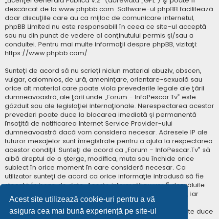
„
Licenţei Generală Publică v.2
” (abreviată „GPL”) şi poate fi
descărcat de la
www.phpbb.com
. Software-ul phpBB facilitează
doar discuţiile care au ca mijloc de comunicare internetul,
phpBB Limited nu este responsabill în ceea ce site-ul acceptă
sau nu din punct de vedere al conţinutului permis şi/sau a
conduitei. Pentru mai multe informaţii despre phpBB, vizitaţi:
https://www.phpbb.com/
.
Sunteţi de acord să nu scrieţi niciun material abuziv, obscen,
vulgar, calomnios, de ură, ameninţare, orientare-sexuală sau
orice alt material care poate viola prevederile legale ale ţării
dumneavoastră, ale ţării unde „Forum - InfoPescar.Tv” este
găzduit sau ale legislaţiei internaţionale. Nerespectarea acestor
prevederi poate duce la blocarea imediată şi permanentă
însoţită de notificarea Internet Service Provider-ului
dumneavoastră dacă vom considera necesar. Adresele IP ale
tuturor mesajelor sunt înregistrate pentru a ajuta la respectarea
acestor condiţii. Sunteţi de acord ca „Forum - InfoPescar.Tv” să
aibă dreptul de a şterge, modifica, muta sau închide orice
subiect în orice moment în care consideră necesar. Ca
utilizator sunteţi de acord ca orice informaţie introdusă să fie
stocată în baza de date. Aceste informaţii nu vor fi dezvăluite
niciunei terţe părţi fără consimţământul dumneavoastră, iar
Acest site utilizează cookie-uri pentru a vă
„Forum - InfoPescar.Tv” sau phpBB nu pot fi consideraţi
asigura cea mai bună experiență pe site-ul
responsabili pentru vreo încercare de hacking care poate duce