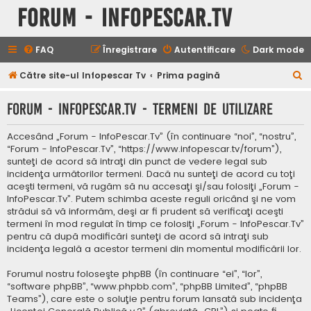
Forum - InfoPescar.Tv
FAQ
Înregistrare
Autentificare
Dark mode
C
Către site-ul Infopescar Tv
Prima pagină
ă
Forum - InfoPescar.Tv - Termeni de utilizare
u
t
Accesând „Forum - InfoPescar.Tv” (în continuare “noi”, “nostru”,
a
“Forum - InfoPescar.Tv”, “https://www.infopescar.tv/forum”),
sunteţi de acord să intraţi din punct de vedere legal sub
r
incidenţa următorilor termeni. Dacă nu sunteţi de acord cu toţi
e
aceşti termeni, vă rugăm să nu accesaţi şi/sau folosiţi „Forum -
InfoPescar.Tv”. Putem schimba aceste reguli oricând şi ne vom
strădui să vă informăm, deşi ar fi prudent să verificaţi aceşti
termeni în mod regulat în timp ce folosiţi „Forum - InfoPescar.Tv”
pentru că după modificări sunteţi de acord să intraţi sub
incidenţa legală a acestor termeni din momentul modificării lor.
Forumul nostru foloseşte phpBB (în continuare “ei”, “lor”,
“software phpBB”, “www.phpbb.com”, “phpBB Limited”, “phpBB
Teams”), care este o soluţie pentru forum lansată sub incidenţa