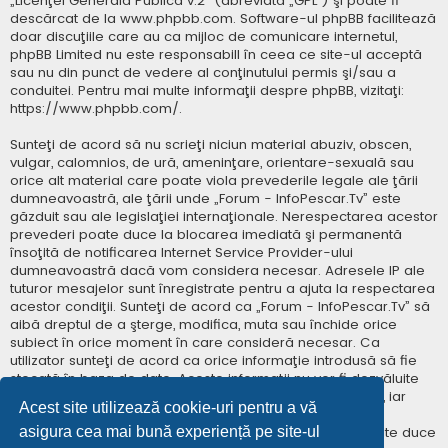
„
Licenţei Generală Publică v.2
” (abreviată „GPL”) şi poate fi
descărcat de la
www.phpbb.com
. Software-ul phpBB facilitează
doar discuţiile care au ca mijloc de comunicare internetul,
phpBB Limited nu este responsabill în ceea ce site-ul acceptă
sau nu din punct de vedere al conţinutului permis şi/sau a
conduitei. Pentru mai multe informaţii despre phpBB, vizitaţi:
https://www.phpbb.com/
.
Sunteţi de acord să nu scrieţi niciun material abuziv, obscen,
vulgar, calomnios, de ură, ameninţare, orientare-sexuală sau
orice alt material care poate viola prevederile legale ale ţării
dumneavoastră, ale ţării unde „Forum - InfoPescar.Tv” este
găzduit sau ale legislaţiei internaţionale. Nerespectarea acestor
prevederi poate duce la blocarea imediată şi permanentă
însoţită de notificarea Internet Service Provider-ului
dumneavoastră dacă vom considera necesar. Adresele IP ale
tuturor mesajelor sunt înregistrate pentru a ajuta la respectarea
acestor condiţii. Sunteţi de acord ca „Forum - InfoPescar.Tv” să
aibă dreptul de a şterge, modifica, muta sau închide orice
subiect în orice moment în care consideră necesar. Ca
utilizator sunteţi de acord ca orice informaţie introdusă să fie
stocată în baza de date. Aceste informaţii nu vor fi dezvăluite
niciunei terţe părţi fără consimţământul dumneavoastră, iar
Acest site utilizează cookie-uri pentru a vă
„Forum - InfoPescar.Tv” sau phpBB nu pot fi consideraţi
asigura cea mai bună experiență pe site-ul
responsabili pentru vreo încercare de hacking care poate duce