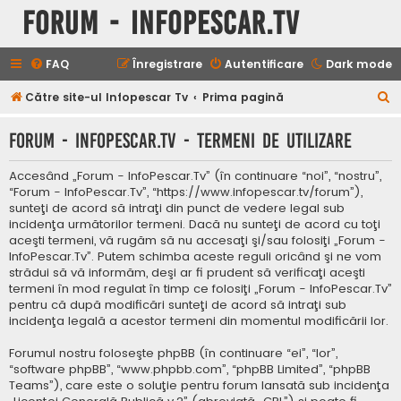
Forum - InfoPescar.Tv
FAQ
Înregistrare
Autentificare
Dark mode
C
Către site-ul Infopescar Tv
Prima pagină
ă
Forum - InfoPescar.Tv - Termeni de utilizare
u
t
Accesând „Forum - InfoPescar.Tv” (în continuare “noi”, “nostru”,
a
“Forum - InfoPescar.Tv”, “https://www.infopescar.tv/forum”),
sunteţi de acord să intraţi din punct de vedere legal sub
r
incidenţa următorilor termeni. Dacă nu sunteţi de acord cu toţi
e
aceşti termeni, vă rugăm să nu accesaţi şi/sau folosiţi „Forum -
InfoPescar.Tv”. Putem schimba aceste reguli oricând şi ne vom
strădui să vă informăm, deşi ar fi prudent să verificaţi aceşti
termeni în mod regulat în timp ce folosiţi „Forum - InfoPescar.Tv”
pentru că după modificări sunteţi de acord să intraţi sub
incidenţa legală a acestor termeni din momentul modificării lor.
Forumul nostru foloseşte phpBB (în continuare “ei”, “lor”,
“software phpBB”, “www.phpbb.com”, “phpBB Limited”, “phpBB
Teams”), care este o soluţie pentru forum lansată sub incidenţa