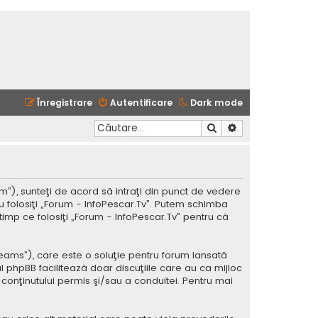
Înregistrare
Autentificare
Dark mode
Căutare
Căutare avansată
m”), sunteţi de acord să intraţi din punct de vedere
u folosiţi „Forum - InfoPescar.Tv”. Putem schimba
timp ce folosiţi „Forum - InfoPescar.Tv” pentru că
Teams”), care este o soluţie pentru forum lansată
l phpBB facilitează doar discuţiile care au ca mijloc
conţinutului permis şi/sau a conduitei. Pentru mai