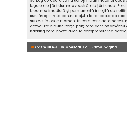
Sunteţi de acord să nu scrieţi niciun material abuzi
legale ale ţării dumneavoastră, ale ţării unde „For
blocarea imediată şi permanentă însoţită de notif
sunt înregistrate pentru a ajuta la respectarea aces
subiect în orice moment în care consideră necesar. C
dezvăluite niciunei terţe părţi fără consimţământul
hacking care poate duce la compromiterea datelor
Către site-ul Infopescar Tv
Prima pagină