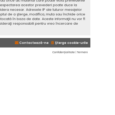
sau orice alt material care poate viola prevederile
 Nerespectarea acestor prevederi poate duce la
dera necesar. Adresele IP ale tuturor mesajelor
eptul de a şterge, modifica, muta sau închide orice
tocată în baza de date. Aceste informaţii nu vor fi
sideraţi responsabili pentru vreo încercare de
Contactează-ne
Şterge cookie-urile
Confidențialitate
|
Termeni