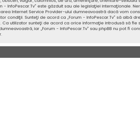
v, obscen, vulgar, calomnios, de ură, ameninţare, orientare-sexuală 
um - InfoPescar.Tv” este găzduit sau ale legislaţiei internaţionale.
icarea Internet Service Provider-ului dumneavoastră dacă vom consi
tor condiţii. Sunteţi de acord ca „Forum - InfoPescar.Tv” să aibă dr
a utilizator sunteţi de acord ca orice informaţie introdusă să fie s
 dumneavoastră, iar „Forum - InfoPescar.Tv” sau phpBB nu pot fi con
.