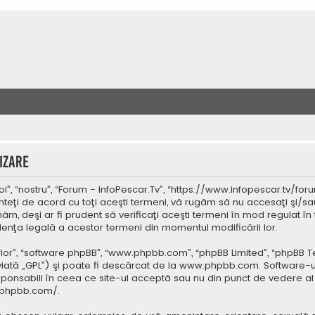
izare
”, “nostru”, “Forum - InfoPescar.Tv”, “https://www.infopescar.tv/foru
nteţi de acord cu toţi aceşti termeni, vă rugăm să nu accesaţi şi/sa
ăm, deşi ar fi prudent să verificaţi aceşti termeni în mod regulat în 
idenţa legală a acestor termeni din momentul modificării lor.
 “lor”, “software phpBB”, “www.phpbb.com”, “phpBB Limited”, “phpBB 
iată „GPL”) şi poate fi descărcat de la
www.phpbb.com
. Software-u
ponsabill în ceea ce site-ul acceptă sau nu din punct de vedere al 
.phpbb.com/
.