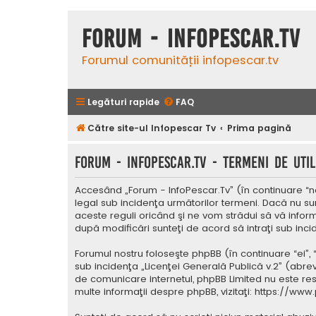
Forum - InfoPescar.Tv
Forumul comunității infopescar.tv
Legături rapide
FAQ
Către site-ul Infopescar Tv
Prima pagină
Forum - InfoPescar.Tv - Termeni de util
Accesând „Forum - InfoPescar.Tv” (în continuare “noi
legal sub incidenţa următorilor termeni. Dacă nu su
aceste reguli oricând şi ne vom strădui să vă inform
după modificări sunteţi de acord să intraţi sub inc
Forumul nostru foloseşte phpBB (în continuare “ei”,
sub incidenţa „
Licenţei Generală Publică v.2
” (abrev
de comunicare internetul, phpBB Limited nu este res
multe informaţii despre phpBB, vizitaţi:
https://www