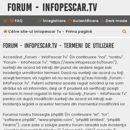
Forum - InfoPescar.Tv
FAQ
Înregistrare
Autentificare
Dark mode
C
Către site-ul Infopescar Tv
Prima pagină
ă
Forum - InfoPescar.Tv - Termeni de utilizare
u
t
Accesând „Forum - InfoPescar.Tv” (în continuare “noi”, “nostru”,
a
“Forum - InfoPescar.Tv”, “https://www.infopescar.tv/forum”),
sunteţi de acord să intraţi din punct de vedere legal sub
r
incidenţa următorilor termeni. Dacă nu sunteţi de acord cu toţi
e
aceşti termeni, vă rugăm să nu accesaţi şi/sau folosiţi „Forum -
InfoPescar.Tv”. Putem schimba aceste reguli oricând şi ne vom
strădui să vă informăm, deşi ar fi prudent să verificaţi aceşti
termeni în mod regulat în timp ce folosiţi „Forum - InfoPescar.Tv”
pentru că după modificări sunteţi de acord să intraţi sub
incidenţa legală a acestor termeni din momentul modificării lor.
Forumul nostru foloseşte phpBB (în continuare “ei”, “lor”,
“software phpBB”, “www.phpbb.com”, “phpBB Limited”, “phpBB
Teams”), care este o soluţie pentru forum lansată sub incidenţa