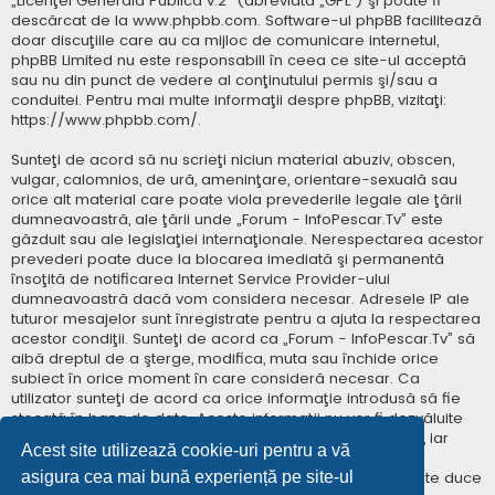
„
Licenţei Generală Publică v.2
” (abreviată „GPL”) şi poate fi
descărcat de la
www.phpbb.com
. Software-ul phpBB facilitează
doar discuţiile care au ca mijloc de comunicare internetul,
phpBB Limited nu este responsabill în ceea ce site-ul acceptă
sau nu din punct de vedere al conţinutului permis şi/sau a
conduitei. Pentru mai multe informaţii despre phpBB, vizitaţi:
https://www.phpbb.com/
.
Sunteţi de acord să nu scrieţi niciun material abuziv, obscen,
vulgar, calomnios, de ură, ameninţare, orientare-sexuală sau
orice alt material care poate viola prevederile legale ale ţării
dumneavoastră, ale ţării unde „Forum - InfoPescar.Tv” este
găzduit sau ale legislaţiei internaţionale. Nerespectarea acestor
prevederi poate duce la blocarea imediată şi permanentă
însoţită de notificarea Internet Service Provider-ului
dumneavoastră dacă vom considera necesar. Adresele IP ale
tuturor mesajelor sunt înregistrate pentru a ajuta la respectarea
acestor condiţii. Sunteţi de acord ca „Forum - InfoPescar.Tv” să
aibă dreptul de a şterge, modifica, muta sau închide orice
subiect în orice moment în care consideră necesar. Ca
utilizator sunteţi de acord ca orice informaţie introdusă să fie
stocată în baza de date. Aceste informaţii nu vor fi dezvăluite
niciunei terţe părţi fără consimţământul dumneavoastră, iar
Acest site utilizează cookie-uri pentru a vă
„Forum - InfoPescar.Tv” sau phpBB nu pot fi consideraţi
asigura cea mai bună experiență pe site-ul
responsabili pentru vreo încercare de hacking care poate duce