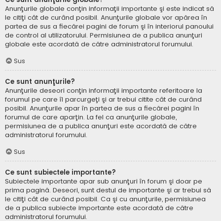
Anunţurile globale conţin informaţii importante şi este indicat să
le citiţi cât de curând posibil. Anunţurile globale vor apărea în
partea de sus a fiecărei pagini de forum şi în interiorul panoului
de control al utilizatorului. Permisiunea de a publica anunţuri
globale este acordată de către administratorul forumului.
Sus
Ce sunt anunţurile?
Anunţurile deseori conţin informaţii importante referitoare la
forumul pe care îl parcurgeţi şi ar trebui citite cât de curând
posibil. Anunţurile apar în partea de sus a fiecărei pagini în
forumul de care aparţin. La fel ca anunţurile globale,
permisiunea de a publica anunţuri este acordată de către
administratorul forumului.
Sus
Ce sunt subiectele importante?
Subiectele importante apar sub anunţuri în forum şi doar pe
prima pagină. Deseori, sunt destul de importante şi ar trebui să
le citiţi cât de curând posibil. Ca şi cu anunţurile, permisiunea
de a publica subiecte importante este acordată de către
administratorul forumului.