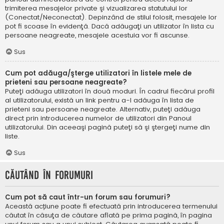
trimiterea mesajelor private şi vizualizarea statutului lor
(Conectat/Neconectat). Depinzând de stilul folosit, mesajele lor
pot fi scoase în evidenţă. Dacă adăugaţi un utilizator în lista cu
persoane neagreate, mesajele acestuia vor fi ascunse.
Sus
Cum pot adăuga/şterge utilizatori în listele mele de
prieteni sau persoane neagreate?
Puteţi adăuga utilizatori în două moduri. În cadrul fiecărui profil
al utilizatorului, există un link pentru a-l adăuga în lista de
prieteni sau persoane neagreate. Alternativ, puteţi adăuga
direct prin introducerea numelor de utilizatori din Panoul
utilizatorului. Din aceeaşi pagină puteţi să şi ştergeţi nume din
liste.
Sus
Căutând în forumuri
Cum pot să caut într-un forum sau forumuri?
Această acțiune poate fi efectuată prin introducerea termenului
căutat în căsuţa de căutare aflată pe prima pagină, în pagina