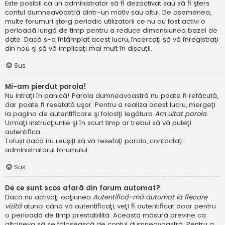
Este posibil ca un administrator să fi dezactivat sau să fi şters
contul dumneavoastră dintr-un motiv sau altul. De asemenea,
multe forumuri şterg periodic utilizatorii ce nu au fost activi o
perioadă lungă de timp pentru a reduce dimensiunea bazei de
date. Dacă s-a întâmplat acest lucru, încercaţi să vă înregistraţi
din nou şi să vă implicaţi mai mult în discuţii.
Sus
Mi-am pierdut parola!
Nu intraţi în panică! Parola dumneavoastră nu poate fi refăcută,
dar poate fi resetată uşor. Pentru a realiza acest lucru, mergeţi
la pagina de autentificare şi folosiţi legătura
Am uitat parola
.
Urmaţi instrucţiunile şi în scurt timp ar trebui să vă puteţi
autentifica..
Totuși dacă nu reușiți să vă resetați parola, contactați
administratorul forumului.
Sus
De ce sunt scos afară din forum automat?
Dacă nu activaţi opţiunea
Autentifică-mă automat la fiecare
vizită
atunci când vă autentificaţi, veţi fi autentificat doar pentru
o perioadă de timp prestabilită. Această măsură previne ca
altcineva să se folosească de contul dumneavoastră. Pentru a