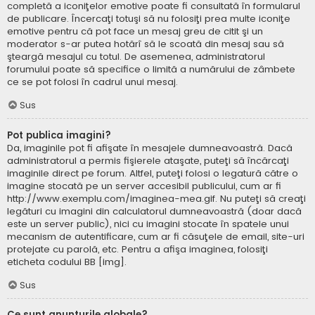
completă a iconiţelor emotive poate fi consultată în formularul
de publicare. Încercaţi totuşi să nu folosiţi prea multe iconiţe
emotive pentru că pot face un mesaj greu de citit şi un
moderator s-ar putea hotărî să le scoată din mesaj sau să
şteargă mesajul cu totul. De asemenea, administratorul
forumului poate să specifice o limită a numărului de zâmbete
ce se pot folosi în cadrul unui mesaj.
Sus
Pot publica imagini?
Da, imaginile pot fi afişate în mesajele dumneavoastră. Dacă
administratorul a permis fişierele ataşate, puteţi să încărcaţi
imaginile direct pe forum. Altfel, puteţi folosi o legatură către o
imagine stocată pe un server accesibil publicului, cum ar fi
http://www.exemplu.com/imaginea-mea.gif. Nu puteţi să creaţi
legături cu imagini din calculatorul dumneavoastră (doar dacă
este un server public), nici cu imagini stocate în spatele unui
mecanism de autentificare, cum ar fi căsuţele de email, site-uri
protejate cu parolă, etc. Pentru a afişa imaginea, folosiţi
eticheta codului BB [img].
Sus
Ce sunt anunţurile globale?