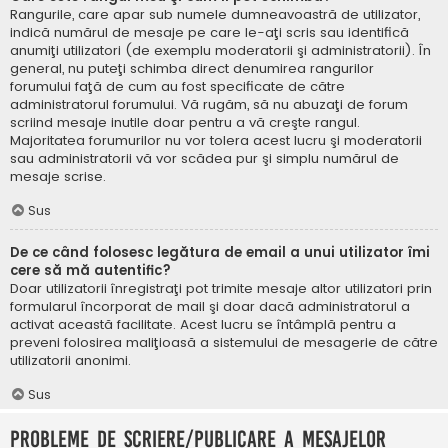
Rangurile, care apar sub numele dumneavoastră de utilizator,
indică numărul de mesaje pe care le-aţi scris sau identifică
anumiţi utilizatori (de exemplu moderatorii şi administratorii). În
general, nu puteţi schimba direct denumirea rangurilor
forumului faţă de cum au fost specificate de către
administratorul forumului. Vă rugăm, să nu abuzaţi de forum
scriind mesaje inutile doar pentru a vă creşte rangul.
Majoritatea forumurilor nu vor tolera acest lucru şi moderatorii
sau administratorii vă vor scădea pur şi simplu numărul de
mesaje scrise.
Sus
De ce când folosesc legătura de email a unui utilizator îmi
cere să mă autentific?
Doar utilizatorii înregistraţi pot trimite mesaje altor utilizatori prin
formularul încorporat de mail şi doar dacă administratorul a
activat această facilitate. Acest lucru se întâmplă pentru a
preveni folosirea maliţioasă a sistemului de mesagerie de către
utilizatorii anonimi.
Sus
Probleme de scriere/publicare a mesajelor