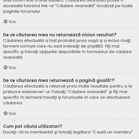
unui forum sau a unui subiect. Căutarea avansată poate fi
accesată folosind link-ul “Căutare avansată” localizat pe toate
paginile forumului.
Sus
De ce căutarea mea nu returnează niciun rezultat?
Căutarea efectuată a fost probabil prea vagă şi a inclus mulţi
termeni comuni care nu sunt indexaţi de phpBB3. Fiţi mai
specific şi folosiţi opţiunile disponibile în formularul de căutare
avansată.
Sus
De ce căutarea mea returnează o pagină goală!?
Căutarea efectuată a returnat prea multe rezultate pentru a le
prelucra webserver-ul. Folosiţi “Căutare avansată” şi fiţi mai
specific în termenii folosiţi şi forumurile în care se efectuează
căutarea.
Sus
Cum pot căuta utilizatori?
Duceţi-vă la memberlist şi folosiţi legătura “Caută un membru”.