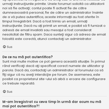
urmaţi instrucţiunile primite. Unele forumuri solicită ca utilizatorii
noi să fie activaţi; contul poate fi activat fie de către
dumneavoastră personal, fie de către un administrator înainte
de a vă putea autentifica, aceste informații au fost oferite în
timpul înregistrării. Dacă a fost trimis un email, urmați
instrucțiunile. Dacă nu ați primit un email, e posibil să fi furnizat o
adresă de email invalidă sau mesajul a fost considerat
nesolicitat de filtru spam. Daca sunteţi sigur că adresa de email
folosită este corectă, atunci contactaţi un administrator.
Sus
De ce nu mă pot autentifica?
Sunt mai multe motive ce pot genera această situație. În primul
rând verificaţi dacă aţi specificat corect numele de utilizator şi
parola. Dacă da, contactaţi un administrator al forumului ca să
fiţi sigur că nu aveţi interdicţie pe forum. De asemenea, este
posibil ca proprietarul site-ului să aibă o eroare de configurare
ce trebuie reparată.
Sus
M-am înregistrat cu ceva timp în urmă dar acum nu mă
mai pot autentifica?!