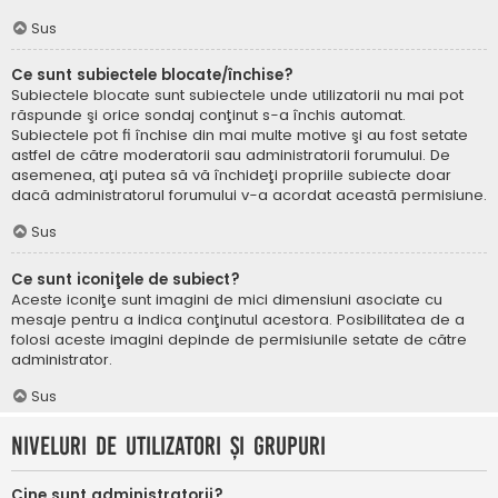
Sus
Ce sunt subiectele blocate/închise?
Subiectele blocate sunt subiectele unde utilizatorii nu mai pot
răspunde şi orice sondaj conţinut s-a închis automat.
Subiectele pot fi închise din mai multe motive şi au fost setate
astfel de către moderatorii sau administratorii forumului. De
asemenea, aţi putea să vă închideţi propriile subiecte doar
dacă administratorul forumului v-a acordat această permisiune.
Sus
Ce sunt iconiţele de subiect?
Aceste iconiţe sunt imagini de mici dimensiuni asociate cu
mesaje pentru a indica conţinutul acestora. Posibilitatea de a
folosi aceste imagini depinde de permisiunile setate de către
administrator.
Sus
Niveluri de utilizatori şi grupuri
Cine sunt administratorii?