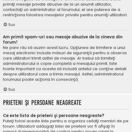
primiţi mesaje private abuzive de la un anumit utilizator,
contactaţi un administrator al forumului; el are puterea de a
restricţiona folosirea mesajelor private pentru anumiţi utilizatori.
Sus
Am primit spam-uri sau mesaje abuzive de la cineva din
forum!
Ne pare rău să auzim acest lucru. Opţiunea de trimitere a unui
mesaj electronic include măsuri de siguranţă pentru a observa
care utilizatori trimit astfel de mesaje. Ar trebui să trimiteţi
administratorului o copie completă a mesajului primit. Este
foarte important ca acesta să includă antetul ce conţine detalii
despre utilizatorul care a trimis mesajul. Astfel, administratorul
forumului poate acţiona în consecinţă.
Sus
Prieteni şi persoane neagreate
Ce este lista de prieteni şi persoane neagreate?
Puteţi folosi aceste liste pentru a organiza ceilalţi membri de pe
forum. Utilizatorii adăugaţi listei de prieteni vor fi afişaţi în
panoul dumneavoastră de control pentru acces rapid la