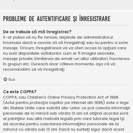
Probleme de autentificare şi înregistrare
De ce trebuie să mă înregistrez?
S-ar putea să nu fie nevoie, depinde de administratorul
forumului dacă e nevoie să vă înregistraţi sau nu pentru a scrie
mesaje. Oricum, înregistrarea vă va oferi acces la opţiuni care
nu sunt disponibile vizitatorilor cum ar fi imagini asociate,
mesaje private, trimiterea de email-uri altor utilizatori, înscrierea
în grupuri etc. Durează doar câteva momente, aşa că vă
recomandăm să vă înregistraţi.
Sus
Ce este COPPA?
COPPA, sau Children’s Online Privacy Protection Act of 1998
(Actul pentru protecţia copiilor pe internet din 1998) este o lege
din Statele Unite care solicită site-urilor ce pot colecta informaţii
personale de la minorii sub vârsta 13 ani să obţină acordul scris
al părinţilor sau altă metodă legală prin care tutorele legal îşi
dă acordul pentru colectarea informaţiilor personale de la
minorul cu vârsta sub 13 ani. Dacă nu sunteţi sigur dacă acest