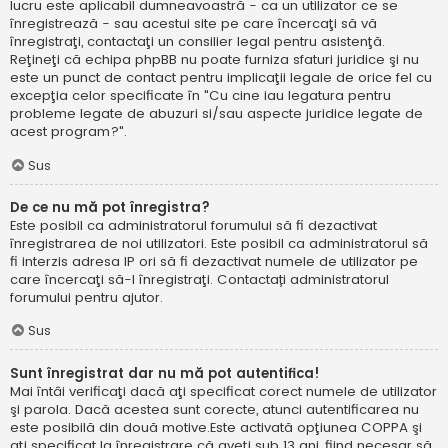
lucru este aplicabil dumneavoastră - ca un utilizator ce se
înregistrează - sau acestui site pe care încercaţi să vă
înregistraţi, contactaţi un consilier legal pentru asistenţă.
Reţineţi că echipa phpBB nu poate furniza sfaturi juridice şi nu
este un punct de contact pentru implicaţii legale de orice fel cu
excepţia celor specificate în "Cu cine iau legatura pentru
probleme legate de abuzuri si/sau aspecte juridice legate de
acest program?".
Sus
De ce nu mă pot înregistra?
Este posibil ca administratorul forumului să fi dezactivat
înregistrarea de noi utilizatori. Este posibil ca administratorul să
fi interzis adresa IP ori să fi dezactivat numele de utilizator pe
care încercaţi să-l înregistraţi. Contactați administratorul
forumului pentru ajutor.
Sus
Sunt înregistrat dar nu mă pot autentifica!
Mai întâi verificaţi dacă aţi specificat corect numele de utilizator
şi parola. Dacă acestea sunt corecte, atunci autentificarea nu
este posibilă din două motive.Este activată opţiunea COPPA şi
aţi specificat la înregistrare că aveţi sub 13 ani, fiind necesar să