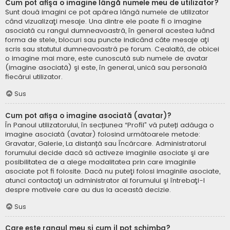
Cum pot afişa o imagine lângă numele meu de utilizator?
Sunt două imagini ce pot apărea lângă numele de utilizator
când vizualizaţi mesaje. Una dintre ele poate fi o imagine
asociată cu rangul dumneavoastră, în general acestea luând
forma de stele, blocuri sau puncte indicând câte mesaje aţi
scris sau statutul dumneavoastră pe forum. Cealaltă, de obicei
o imagine mai mare, este cunoscută sub numele de avatar
(imagine asociată) şi este, în general, unică sau personală
fiecărui utilizator.
Sus
Cum pot afișa o imagine asociată (avatar)?
În Panoul utilizatorului, în secțiunea “Profil” vă puteți adăuga o
imagine asociată (avatar) folosind următoarele metode:
Gravatar, Galerie, La distanță sau Încărcare. Administratorul
forumului decide dacă să activeze imaginile asociate şi are
posibilitatea de a alege modalitatea prin care imaginile
asociate pot fi folosite. Dacă nu puteţi folosi imaginile asociate,
atunci contactaţi un administrator al forumului şi întrebaţi-l
despre motivele care au dus la această decizie.
Sus
Care este rangul meu şi cum il pot schimba?