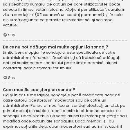
să specificaţi numărul de opţiuni pe care utilizatorul le poate
selecta în timpul votării folosind „Opţiuni per utilizator”, durata în
zile a sondajului (0 înseamnă un sondaj permanent) şi în cele
din urmă opţiunea ce permite utilizatorilor să-şi schimbe
voturile.
Sus
De ce nu pot adăuga mai multe opţiuni la sondaj?
Limita pentru opţiunile sondajului este specificată de către
administratorul forumului. Dacă simțiţi că trebuie să adăugaţi
opţiuni suplimentare sondajului peste limita permisă, atunci
contactaţi administratorul forumului.
Sus
Cum modific sau şterg un sondaj?
Ca şi în cazul mesajelor, sondajele pot fi modificate doar de
către autorul acestora, un moderator sau de către un
administrator. Pentru a modifica un sondaj, efectuaţi un click pe
primul mesaj din subiect; acesta este întotdeauna asociat cu
sondajul. Dacă nimeni nu a votat, atunci utilizatorii pot şterge sau
modifica orice opţiuni ale sondajului. Dacă membrii şi-au
exprimat opţiunile deja, doar moderatorii sau administratorii îl