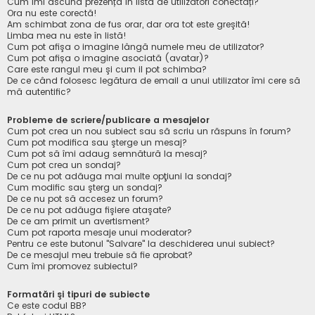
Cum îmi ascund prezența în lista de utilizatori conectați?
Ora nu este corectă!
Am schimbat zona de fus orar, dar ora tot este greşită!
Limba mea nu este în listă!
Cum pot afişa o imagine lângă numele meu de utilizator?
Cum pot afișa o imagine asociată (avatar)?
Care este rangul meu şi cum il pot schimba?
De ce când folosesc legătura de email a unui utilizator îmi cere să
mă autentific?
Probleme de scriere/publicare a mesajelor
Cum pot crea un nou subiect sau să scriu un răspuns în forum?
Cum pot modifica sau şterge un mesaj?
Cum pot să îmi adaug semnătură la mesaj?
Cum pot crea un sondaj?
De ce nu pot adăuga mai multe opţiuni la sondaj?
Cum modific sau şterg un sondaj?
De ce nu pot să accesez un forum?
De ce nu pot adăuga fişiere ataşate?
De ce am primit un avertisment?
Cum pot raporta mesaje unui moderator?
Pentru ce este butonul "Salvare" la deschiderea unui subiect?
De ce mesajul meu trebuie să fie aprobat?
Cum îmi promovez subiectul?
Formatări şi tipuri de subiecte
Ce este codul BB?