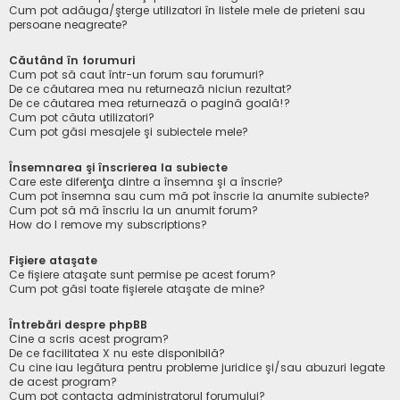
Cum pot adăuga/şterge utilizatori în listele mele de prieteni sau
persoane neagreate?
Căutând în forumuri
Cum pot să caut într-un forum sau forumuri?
De ce căutarea mea nu returnează niciun rezultat?
De ce căutarea mea returnează o pagină goală!?
Cum pot căuta utilizatori?
Cum pot găsi mesajele şi subiectele mele?
Însemnarea şi înscrierea la subiecte
Care este diferenţa dintre a însemna şi a înscrie?
Cum pot însemna sau cum mă pot înscrie la anumite subiecte?
Cum pot să mă înscriu la un anumit forum?
How do I remove my subscriptions?
Fişiere ataşate
Ce fişiere ataşate sunt permise pe acest forum?
Cum pot găsi toate fişierele ataşate de mine?
Întrebări despre phpBB
Cine a scris acest program?
De ce facilitatea X nu este disponibilă?
Cu cine iau legătura pentru probleme juridice şi/sau abuzuri legate
de acest program?
Cum pot contacta administratorul forumului?