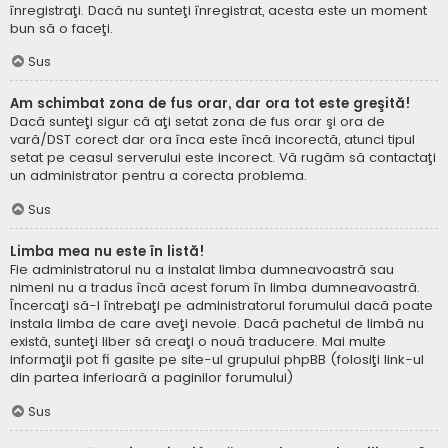
înregistraţi. Dacă nu sunteţi înregistrat, acesta este un moment
bun să o faceţi.
Sus
Am schimbat zona de fus orar, dar ora tot este greşită!
Dacă sunteţi sigur că aţi setat zona de fus orar şi ora de
vară/DST corect dar ora înca este încă incorectă, atunci tipul
setat pe ceasul serverului este incorect. Vă rugăm să contactaţi
un administrator pentru a corecta problema.
Sus
Limba mea nu este în listă!
Fie administratorul nu a instalat limba dumneavoastră sau
nimeni nu a tradus încă acest forum în limba dumneavoastră.
Încercaţi să-l întrebaţi pe administratorul forumului dacă poate
instala limba de care aveţi nevoie. Dacă pachetul de limbă nu
există, sunteţi liber să creaţi o nouă traducere. Mai multe
informaţii pot fi gasite pe site-ul grupului phpBB (folosiţi link-ul
din partea inferioară a paginilor forumului)
Sus