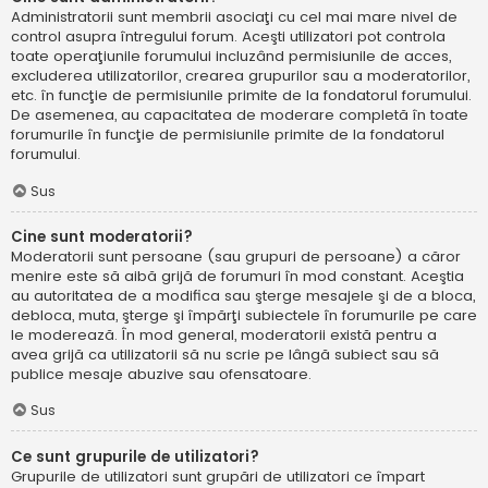
Administratorii sunt membrii asociaţi cu cel mai mare nivel de
control asupra întregului forum. Aceşti utilizatori pot controla
toate operaţiunile forumului incluzând permisiunile de acces,
excluderea utilizatorilor, crearea grupurilor sau a moderatorilor,
etc. în funcţie de permisiunile primite de la fondatorul forumului.
De asemenea, au capacitatea de moderare completă în toate
forumurile în funcţie de permisiunile primite de la fondatorul
forumului.
Sus
Cine sunt moderatorii?
Moderatorii sunt persoane (sau grupuri de persoane) a căror
menire este să aibă grijă de forumuri în mod constant. Aceştia
au autoritatea de a modifica sau şterge mesajele şi de a bloca,
debloca, muta, şterge şi împărţi subiectele în forumurile pe care
le moderează. În mod general, moderatorii există pentru a
avea grijă ca utilizatorii să nu scrie pe lângă subiect sau să
publice mesaje abuzive sau ofensatoare.
Sus
Ce sunt grupurile de utilizatori?
Grupurile de utilizatori sunt grupări de utilizatori ce împart