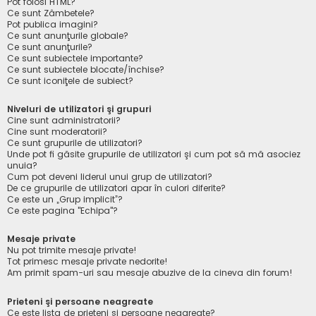
Pot folosi HTML?
Ce sunt Zâmbetele?
Pot publica imagini?
Ce sunt anunţurile globale?
Ce sunt anunţurile?
Ce sunt subiectele importante?
Ce sunt subiectele blocate/închise?
Ce sunt iconiţele de subiect?
Niveluri de utilizatori şi grupuri
Cine sunt administratorii?
Cine sunt moderatorii?
Ce sunt grupurile de utilizatori?
Unde pot fi găsite grupurile de utilizatori şi cum pot să mă asociez
unuia?
Cum pot deveni liderul unui grup de utilizatori?
De ce grupurile de utilizatori apar în culori diferite?
Ce este un „Grup implicit”?
Ce este pagina "Echipa"?
Mesaje private
Nu pot trimite mesaje private!
Tot primesc mesaje private nedorite!
Am primit spam-uri sau mesaje abuzive de la cineva din forum!
Prieteni şi persoane neagreate
Ce este lista de prieteni şi persoane neagreate?