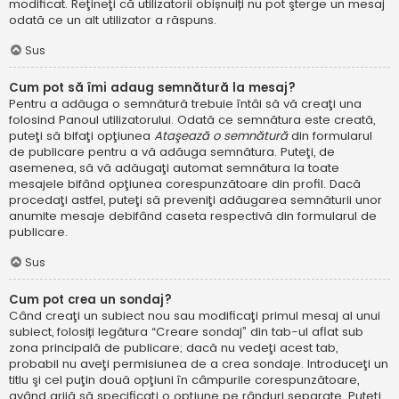
modificat. Reţineţi că utilizatorii obișnuiți nu pot şterge un mesaj
odată ce un alt utilizator a răspuns.
Sus
Cum pot să îmi adaug semnătură la mesaj?
Pentru a adăuga o semnătură trebuie întâi să vă creaţi una
folosind Panoul utilizatorului. Odată ce semnătura este creată,
puteţi să bifaţi opţiunea
Ataşează o semnătură
din formularul
de publicare pentru a vă adăuga semnătura. Puteţi, de
asemenea, să vă adăugaţi automat semnătura la toate
mesajele bifând opţiunea corespunzătoare din profil. Dacă
procedaţi astfel, puteţi să preveniţi adăugarea semnăturii unor
anumite mesaje debifând caseta respectivă din formularul de
publicare.
Sus
Cum pot crea un sondaj?
Când creaţi un subiect nou sau modificaţi primul mesaj al unui
subiect, folosiți legătura “Creare sondaj” din tab-ul aflat sub
zona principală de publicare; dacă nu vedeţi acest tab,
probabil nu aveţi permisiunea de a crea sondaje. Introduceţi un
titlu şi cel puţin două opţiuni în câmpurile corespunzătoare,
având grijă să specificaţi o opţiune pe rânduri separate. Puteţi