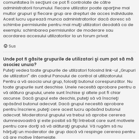
comunitatea în secţiuni ce pot fi controlate de către
administratorii forumului. Fiecare utilizator poate aparţine mai
multor grupuri şi fiecare grup are drepturi de acces individuale.
Acest lucru uşurează munca administratorilor dacă doresc să
schimbe permisiunile pentru mai mulţi utilizatori deodată ca de
exemplu: schimbarea permisiunilor de moderare sau
acordarea accesului utilizatorilor la un forum privat.
Sus
Unde pot fi găsite grupurile de utilizatori şi cum pot să mă
asociez unuia?
Puteţi vedea toate grupurile de utilizatori folosind link-ul „Grupuri
de utilizatori” din cadrul Panoului de control al utilizatorului.
Pentru a vă asocia unui grup, folosiţi butonul corespunzător. Nu
toate grupurile sunt deschise. Unele necesită aprobare pentru a
vă alătura grupului, unele sunt închise şi altele pot fi chiar
ascunse. Dacă grupul este deschis, puteţi să vă înscrieţi
apăsând butonul adecvat. Dacă grupul necesită aprobare
pentru înscriere, puteţi cere acest lucru apăsând butonul
adecvat. Moderatorul grupului va trebui să aprobe cererea
dumneavoastră şi este posibil să fiţi întrebat care sunt motivele
pentru care doriţi să vă alăturaţi grupului. Vă rugăm să nu
hărţuiţi un moderator de grup dacă vă respinge cererea pentru
că are motive întemeiate.