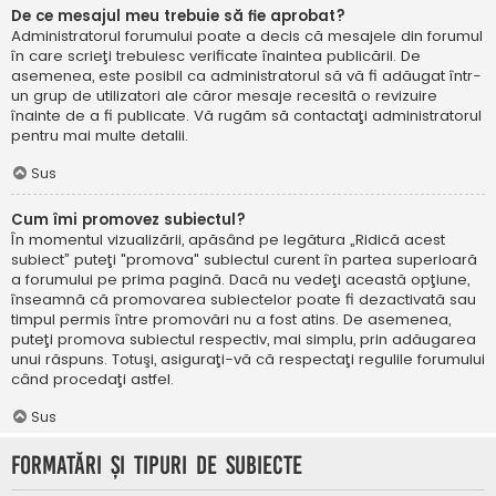
De ce mesajul meu trebuie să fie aprobat?
Administratorul forumului poate a decis că mesajele din forumul
în care scrieţi trebuiesc verificate înaintea publicării. De
asemenea, este posibil ca administratorul să vă fi adăugat într-
un grup de utilizatori ale căror mesaje recesită o revizuire
înainte de a fi publicate. Vă rugăm să contactaţi administratorul
pentru mai multe detalii.
Sus
Cum îmi promovez subiectul?
În momentul vizualizării, apăsând pe legătura „Ridică acest
subiect” puteţi "promova" subiectul curent în partea superioară
a forumului pe prima pagină. Dacă nu vedeţi această opţiune,
înseamnă că promovarea subiectelor poate fi dezactivată sau
timpul permis între promovări nu a fost atins. De asemenea,
puteţi promova subiectul respectiv, mai simplu, prin adăugarea
unui răspuns. Totuşi, asiguraţi-vă că respectaţi regulile forumului
când procedaţi astfel.
Sus
Formatări şi tipuri de subiecte