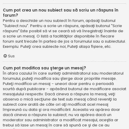
Cum pot crea un nou subiect sau să scriu un răspuns în
forum?
Pentru a deschide un nou subiect în forum, apăsaţi butonul
"Subiect nou". Pentru a scrie un răspuns, apăsați butonul "Scrie
răspuns".Este posibil să vi se ceară să vă înregistraţi înainte de
a scrie un mesaj. O listă a facilităţilor disponibile în fiecare
forum sunt trecute în partea de jos a forumului sau a subiectului.
Exemplu: Puteţi crea subiecte noi, Puteți atașa fișiere, etc.
Sus
Cum pot modifica sau şterge un mesaj?
În afara cazului în care sunteţi administratorul sau moderatorul
forumului, puteţi modifica sau şterge doar propriile mesaje.
Puteţi modifica un mesaj - uneori doar pentru o perioadă
scurtă după publicare - apăsând butonul de modificare asociat
mesajulului respectiv. Dacă cineva a răspuns la mesaj, veţi
observa o mică secţiune de text sub mesaj când reveniţi la
subiect care arată de câte ori aţi modificat acel mesaj
împreună cu data şi ora modificării. Aceasta va apărea doar
dacă cineva a răspuns la subiect; nu va apărea dacă un
moderator sau administrator a modificat mesajul, aceştia ar
trebui să lase un mesaj în care să spună ce şi de ce au