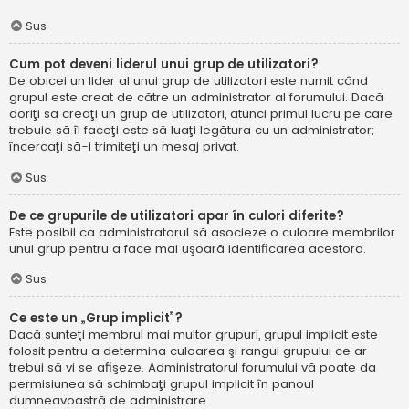
Sus
Cum pot deveni liderul unui grup de utilizatori?
De obicei un lider al unui grup de utilizatori este numit când
grupul este creat de către un administrator al forumului. Dacă
doriţi să creaţi un grup de utilizatori, atunci primul lucru pe care
trebuie să îl faceţi este să luaţi legătura cu un administrator;
încercaţi să-i trimiteţi un mesaj privat.
Sus
De ce grupurile de utilizatori apar în culori diferite?
Este posibil ca administratorul să asocieze o culoare membrilor
unui grup pentru a face mai uşoară identificarea acestora.
Sus
Ce este un „Grup implicit”?
Dacă sunteţi membrul mai multor grupuri, grupul implicit este
folosit pentru a determina culoarea şi rangul grupului ce ar
trebui să vi se afişeze. Administratorul forumului vă poate da
permisiunea să schimbaţi grupul implicit în panoul
dumneavoastră de administrare.