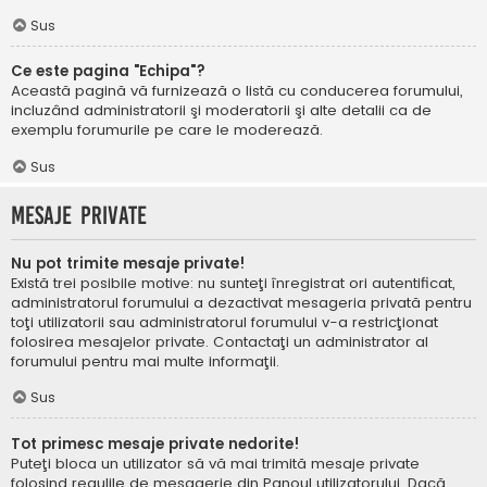
Sus
Ce este pagina "Echipa"?
Această pagină vă furnizează o listă cu conducerea forumului,
incluzând administratorii şi moderatorii şi alte detalii ca de
exemplu forumurile pe care le moderează.
Sus
Mesaje private
Nu pot trimite mesaje private!
Există trei posibile motive: nu sunteţi înregistrat ori autentificat,
administratorul forumului a dezactivat mesageria privată pentru
toţi utilizatorii sau administratorul forumului v-a restricţionat
folosirea mesajelor private. Contactaţi un administrator al
forumului pentru mai multe informaţii.
Sus
Tot primesc mesaje private nedorite!
Puteţi bloca un utilizator să vă mai trimită mesaje private
folosind regulile de mesagerie din Panoul utilizatorului. Dacă