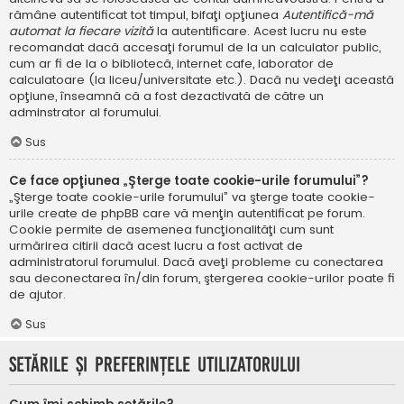
rămâne autentificat tot timpul, bifaţi opţiunea
Autentifică-mă
automat la fiecare vizită
la autentificare. Acest lucru nu este
recomandat dacă accesaţi forumul de la un calculator public,
cum ar fi de la o bibliotecă, internet cafe, laborator de
calculatoare (la liceu/universitate etc.). Dacă nu vedeţi această
opţiune, înseamnă că a fost dezactivată de către un
adminstrator al forumului.
Sus
Ce face opţiunea „Şterge toate cookie-urile forumului”?
„Şterge toate cookie-urile forumului” va şterge toate cookie-
urile create de phpBB care vă menţin autentificat pe forum.
Cookie permite de asemenea funcţionalităţi cum sunt
urmărirea citirii dacă acest lucru a fost activat de
administratorul forumului. Dacă aveţi probleme cu conectarea
sau deconectarea în/din forum, ştergerea cookie-urilor poate fi
de ajutor.
Sus
Setările şi preferinţele utilizatorului