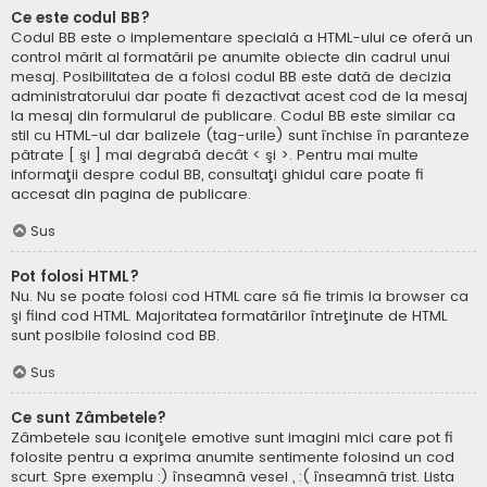
Ce este codul BB?
Codul BB este o implementare specială a HTML-ului ce oferă un
control mărit al formatării pe anumite obiecte din cadrul unui
mesaj. Posibilitatea de a folosi codul BB este dată de decizia
administratorului dar poate fi dezactivat acest cod de la mesaj
la mesaj din formularul de publicare. Codul BB este similar ca
stil cu HTML-ul dar balizele (tag-urile) sunt închise în paranteze
pătrate [ şi ] mai degrabă decât < şi >. Pentru mai multe
informaţii despre codul BB, consultaţi ghidul care poate fi
accesat din pagina de publicare.
Sus
Pot folosi HTML?
Nu. Nu se poate folosi cod HTML care să fie trimis la browser ca
şi fiind cod HTML. Majoritatea formatărilor întreţinute de HTML
sunt posibile folosind cod BB.
Sus
Ce sunt Zâmbetele?
Zâmbetele sau iconiţele emotive sunt imagini mici care pot fi
folosite pentru a exprima anumite sentimente folosind un cod
scurt. Spre exemplu :) înseamnă vesel , :( înseamnă trist. Lista