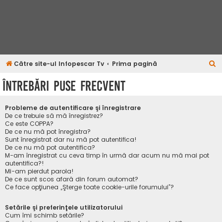
C
Către site-ul Infopescar Tv
Prima pagină
ă
Întrebări puse frecvent
u
t
Probleme de autentificare şi înregistrare
a
De ce trebuie să mă înregistrez?
Ce este COPPA?
r
De ce nu mă pot înregistra?
Sunt înregistrat dar nu mă pot autentifica!
e
De ce nu mă pot autentifica?
M-am înregistrat cu ceva timp în urmă dar acum nu mă mai pot
autentifica?!
Mi-am pierdut parola!
De ce sunt scos afară din forum automat?
Ce face opţiunea „Şterge toate cookie-urile forumului”?
Setările şi preferinţele utilizatorului
Cum îmi schimb setările?