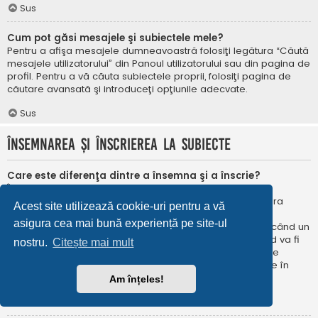
Sus
Cum pot găsi mesajele şi subiectele mele?
Pentru a afişa mesajele dumneavoastră folosiţi legătura “Căută
mesajele utilizatorului” din Panoul utilizatorului sau din pagina de
profil. Pentru a vă căuta subiectele proprii, folosiţi pagina de
căutare avansată şi introduceţi opţiunile adecvate.
Sus
Însemnarea şi înscrierea la subiecte
Care este diferenţa dintre a însemna şi a înscrie?
În phpBB 3.0 însemnarea era foarte asemănătoare cu
însemnarea în browser-ul web. Nu eraţi notificat când era
Acest site utilizează cookie-uri pentru a vă
publicat un răspuns. În phpBB 3.1, însemnarea este
asigura cea mai bună experiență pe site-ul
asemănătoarea înscrierii la un subiect. Puteți fi notificat când un
subiect este actualizat. Înscriindu-vă, veţi fi notificat când va fi
nostru.
Citește mai mult
publicat un răspuns în subiectul sau în forum. Opțiunile de
notificare pentru însemnare și înscriere pot fi configurate în
Panoul utilizatorului, sub “Preferințe forum”.
Am înțeles!
Sus