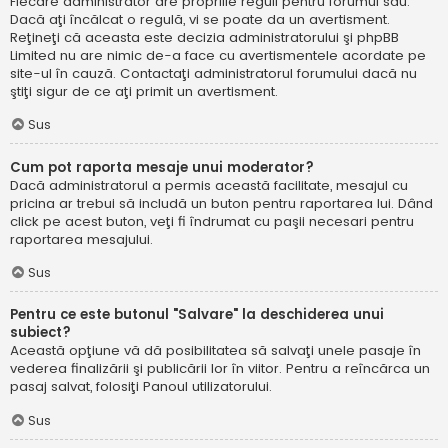
Fiecare administrator are propriile reguli pentru forumul său.
Dacă aţi încălcat o regulă, vi se poate da un avertisment.
Reţineţi că aceasta este decizia administratorului şi phpBB
Limited nu are nimic de-a face cu avertismentele acordate pe
site-ul în cauză. Contactaţi administratorul forumului dacă nu
ştiţi sigur de ce aţi primit un avertisment.
Sus
Cum pot raporta mesaje unui moderator?
Dacă administratorul a permis această facilitate, mesajul cu
pricina ar trebui să includă un buton pentru raportarea lui. Dând
click pe acest buton, veţi fi îndrumat cu paşii necesari pentru
raportarea mesajului.
Sus
Pentru ce este butonul "Salvare" la deschiderea unui
subiect?
Această opţiune vă dă posibilitatea să salvaţi unele pasaje în
vederea finalizării şi publicării lor în viitor. Pentru a reîncărca un
pasaj salvat, folosiţi Panoul utilizatorului.
Sus