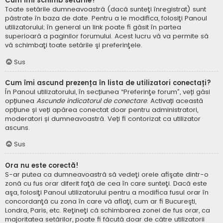
Cum îmi schimb setările?
Toate setările dumneavoastră (dacă sunteţi înregistrat) sunt
păstrate în baza de date. Pentru a le modifica, folosiţi Panoul
utilizatorului; în general un link poate fi găsit în partea
superioară a paginilor forumului. Acest lucru vă va permite să
vă schimbaţi toate setările şi preferinţele.
Sus
Cum îmi ascund prezența în lista de utilizatori conectați?
În Panoul utilizatorului, în secțiunea “Preferinţe forum”, veți găsi
opțiunea
Ascunde indicatorul de conectare
. Activați această
opțiune și veți apărea conectat doar pentru administratori,
moderatori și dumneavoastră. Veți fi contorizat ca utilizator
ascuns.
Sus
Ora nu este corectă!
S-ar putea ca dumneavoastră să vedeţi orele afişate dintr-o
zonă cu fus orar diferit faţă de cea în care sunteţi. Dacă este
aşa, folosiţi Panoul utilizatorului pentru a modifica fusul orar în
concordanţă cu zona în care vă aflaţi, cum ar fi Bucureşti,
Londra, Paris, etc. Reţineţi că schimbarea zonei de fus orar, ca
majoritatea setărilor, poate fi făcută doar de către utilizatorii